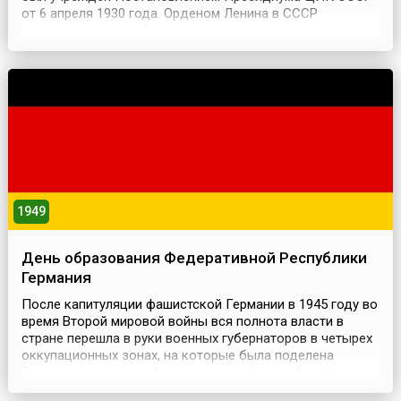
от 6 апреля 1930 года. Орденом Ленина в СССР
награждали за особо выдающиеся заслуги в
революционном движении, трудовой деятельности,
защите социалистического отечества, развитии дружбы
и сотрудничества между народами, укреплении мира и
иные особо в...
1949
День образования Федеративной Республики
Германия
После капитуляции фашистской Германии в 1945 году во
время Второй мировой войны вся полнота власти в
стране перешла в руки военных губернаторов в четырех
оккупационных зонах, на которые была поделена
Германия – советской, американской, английской и
французской. Начало «холодной войны», растущая