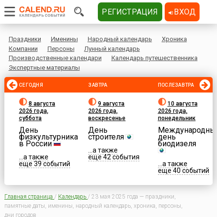
РЕГИСТРАЦИЯ
ВХОД
Праздники
Именины
Народный календарь
Хроника
Компании
Персоны
Лунный календарь
Производственные календари
Календарь путешественника
Экспертные материалы
СЕГОДНЯ
ЗАВТРА
ПОСЛЕЗАВТРА
8 августа
9 августа
10 августа
2026 года,
2026 года,
2026 года,
суббота
воскресенье
понедельник
День
День
Международны
физкультурника
строителя
день
в России
биодизеля
...а также
...а также
еще 42 события
еще 39 событий
...а также
еще 40 событий
Главная страница
/
Календарь
/
23 мая 2025 года — праздники,
памятные даты, именины, народный календарь, хроника, персоны,
дни городов