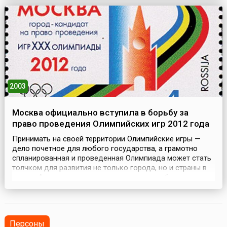
конфронтация между СССР и Западом делали
невозможным воссоздание единого германского
государства. Поэтом...
2003
Москва официально вступила в борьбу за
право проведения Олимпийских игр 2012 года
Принимать на своей территории Олимпийские игры —
дело почетное для любого государства, а грамотно
спланированная и проведенная Олимпиада может стать
толчком для развития не только города, но и страны в
целом. А значит — и принести немалую прибыль
инвесторам, принимающим участие в проектах,
связанных с организацией игр.23 мая 2003 года Москва
стала официальным кандидатом на проведение
Олимпийск...
Персоны