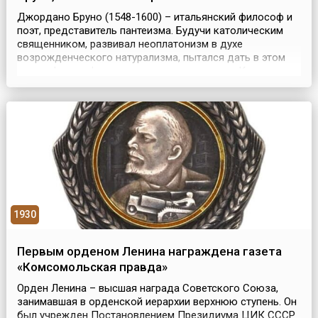
Джордано Бруно (1548-1600) – итальянский философ и
поэт, представитель пантеизма. Будучи католическим
священником, развивал неоплатонизм в духе
возрожденческого натурализма, пытался дать в этом
ключе философскую интерпретацию учения Коперника.
Обвиненный в ереси в 1576 году, Бруно бежал сначала в
Рим, а затем за пределы Италии; переезжал из города в
город, занимался чтением лекций и сочинением...
1930
Первым орденом Ленина награждена газета
«Комсомольская правда»
Орден Ленина – высшая награда Советского Союза,
занимавшая в орденской иерархии верхнюю ступень. Он
был учрежден Постановлением Президиума ЦИК СССР