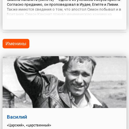
Согласно преданию, он проповедовал в Иудее, Египте и Ливии.
Также имеются сведения о том, что апостол Симон побывал и в
Британии. Симон Канонит принял мученическую кончину на
Черноморском побережье Кавказа.День памяти святого
Симона в народном календаре совпал с более древн...
Именины
Василий
«Царский», «царственный»