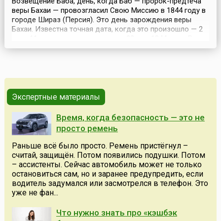
Возвещение Баба, день, когда Баб — пророк-предтеча
веры Бахаи — провозгласил Свою Миссию в 1844 году в
городе Шираз (Персия). Это день зарождения веры
Бахаи. Известна точная дата, когда это произошло — 2
часа 11 минут после завершения 22 мая 1844 года. В этот
день молодой персидский купец Сийид Али Мухаммад,
принявший в последствии имя «Баб» (в переводе с
арабского «Врата»), провозгласил, что Он п...
Экспертные материалы
Время, когда безопасность — это не
просто ремень
Раньше всё было просто. Ремень пристёгнул –
считай, защищён. Потом появились подушки. Потом
– ассистенты. Сейчас автомобиль может не только
остановиться сам, но и заранее предупредить, если
водитель задумался или засмотрелся в телефон. Это
уже не фан...
Что нужно знать про «кэшбэк