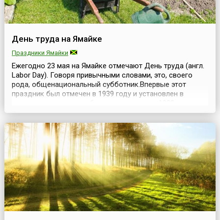
День труда на Ямайке
Праздники Ямайки
Ежегодно 23 мая на Ямайке отмечают День труда (англ.
Labor Day). Говоря привычными словами, это, своего
рода, общенациональный субботник.Впервые этот
праздник был отмечен в 1939 году и установлен в
память о восстании рабочих в этот день в 1938 году,
которое способствовало развитию движения за
независимость Ямайки. Ямайка — остров,
благословленный удивительной красотой. Но время
вкупе с без...