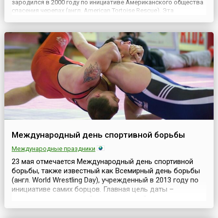
зародился в 2000 году по инициативе Американского общества
спасения черепах (англ. American Tortoise Rescue). Эта
организация была основана энтузиастами в 1990 году в Малибу
(штат Калифорния, США) для сохранения популяции ч...
Международный день спортивной борьбы
Международные праздники
23 мая отмечается Международный день спортивной
борьбы, также известный как Всемирный день борьбы
(англ. World Wrestling Day), учрежденный в 2013 году по
инициативе самих борцов. Главная цель даты –
популяризация вольной, греко-римской и других
разновидностей спортивной борьбы. Дата для
праздника выбрана в связи с тем, что 23 мая 1904 года в