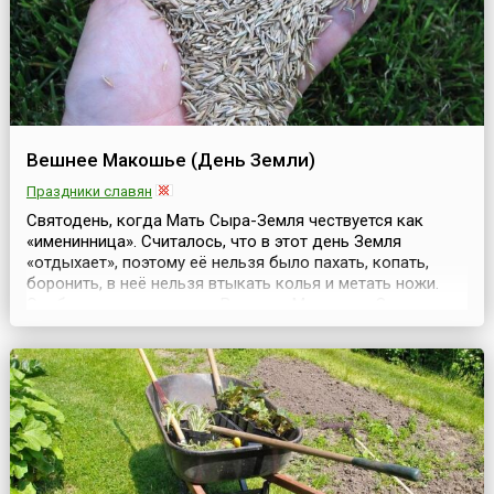
Вешнее Макошье (День Земли)
Праздники славян
Святодень, когда Мать Сыра-Земля чествуется как
«именинница». Считалось, что в этот день Земля
«отдыхает», поэтому её нельзя было пахать, копать,
боронить, в неё нельзя втыкать колья и метать ножи.
Особо чтили в этот день Велеса и Макошь — Земных
заступников. Волхвы выходили в поле, ложились на
траву — слушали Землю.На зачине во вспаханную загодя
борозду клали зерно и лили пиво, приговаривая, ...