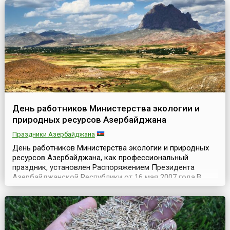
Вене (Австро-Венгрия) состоялся первый чемпионат
мир...
День работников Министерства экологии и
природных ресурсов Азербайджана
Праздники Азербайджана
День работников Министерства экологии и природных
ресурсов Азербайджана, как профессиональный
праздник, установлен Распоряжением Президента
Азербайджанской Республики от 16 мая 2007 года.В
последние несколько десятилетий экология Республики
складывается, в первую очередь, исходя из
воздействия человека на окружающую среду.
Человеческий фактор, который несомненно влияет на
экологию, неоспорим, ...