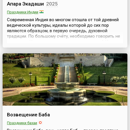
Апара Экадаши
2025
Праздники Индии
Современная Индия во многом отошла от той древней
ведической культуры, идеалы которой до сих пор
являются образцом, в первую очередь, духовной
традиции. По большому счёту, необходимо говорить не
о культуре Индии и даже не о культуре древней Индии, а
о культуре отношений, остатки которой можно
обнаружить при изучении древних культур. Что же
находится в основании древнейшей традиции
празднования...
Возвещение Баба
Праздники бахаи