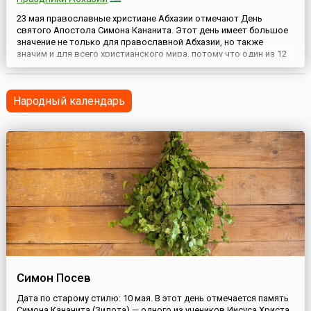
23 мая православные христиане Абхазии отмечают День
святого Апостола Симона Кананита. Этот день имеет большое
значение не только для православной Абхазии, но также
значим и для всего христианского мира, потому что один из 12
апостолов Иисуса Христа проповедовал в Абхазии, и здесь
покоятся его мощи. В честь этого святого на месте его
захоронения в Новом Афоне в 9-10 веках был воздвигнут
Народный календарь
храм....
Симон Посев
Дата по старому стилю: 10 мая. В этот день отмечается память
Симона Кананита (Зилота) — одного из учеников Иисуса Христа.