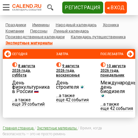
РЕГИСТРАЦИЯ
ВХОД
Праздники
Именины
Народный календарь
Хроника
Компании
Персоны
Лунный календарь
Производственные календари
Календарь путешественника
Экспертные материалы
СЕГОДНЯ
ЗАВТРА
ПОСЛЕЗАВТРА
8 августа
9 августа
10 августа
2026 года,
2026 года,
2026 года,
суббота
воскресенье
понедельник
День
День
Международны
физкультурника
строителя
день
в России
биодизеля
...а также
...а также
еще 42 события
еще 39 событий
...а также
еще 42 события
Главная страница
/
Экспертные материалы
/
Время, когда
безопасность — это не просто ремень