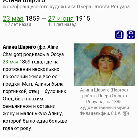
Алина Шариго
жена французского художника Пьера Огюста Ренуара
23 мая
1859
—
27 июня
1915
167 лет назад
111 лет назад
Алина Шариго
(фр. Aline
Charigot) родилась в Эссуа
23 мая
1859 года, где на
протяжении нескольких
поколений жили все ее
предки. Мать Алины была
Алина Шариго (Портрет
портнихой, отец – булочник.
работы Пьера Огюста
Отец был плохим
Ренуара, ок. 1885,
семьянином и оставил
Художественный музей
жену и маленькую Алину,
Филадельфии, США,
)
которой было едва больше
года от роду.