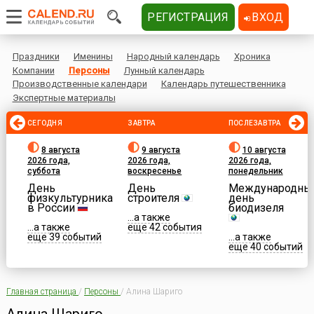
РЕГИСТРАЦИЯ
ВХОД
Праздники
Именины
Народный календарь
Хроника
Компании
Персоны
Лунный календарь
Производственные календари
Календарь путешественника
Экспертные материалы
СЕГОДНЯ
ЗАВТРА
ПОСЛЕЗАВТРА
8 августа
9 августа
10 августа
2026 года,
2026 года,
2026 года,
суббота
воскресенье
понедельник
День
День
Международны
физкультурника
строителя
день
в России
биодизеля
...а также
...а также
еще 42 события
еще 39 событий
...а также
еще 40 событий
Главная страница
/
Персоны
/
Алина Шариго