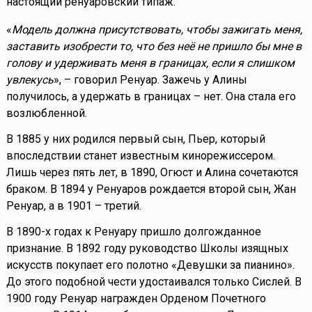
настоящий ренуаровский типаж.
«
Модель должна присутствовать, чтобы зажигать меня,
заставить изобрести то, что без неё не пришло бы мне в
голову и удерживать меня в границах, если я слишком
увлекусь
», – говорил Ренуар. Зажечь у Алины
получилось, а удержать в границах – нет. Она стала его
возлюбленной.
В 1885 у них родился первый сын, Пьер, который
впоследствии станет известным кинорежиссером.
Лишь через пять лет, в 1890, Огюст и Алина сочетаются
браком. В 1894 у Ренуаров рождается второй сын, Жан
Ренуар, а в 1901 – третий.
В 1890-х годах к Ренуару пришло долгожданное
признание. В 1892 году руководство Школы изящных
искусств покупает его полотно «Девушки за пианино».
До этого подобной чести удостаивался только Сислей. В
1900 году Ренуар награжден Орденом Почетного