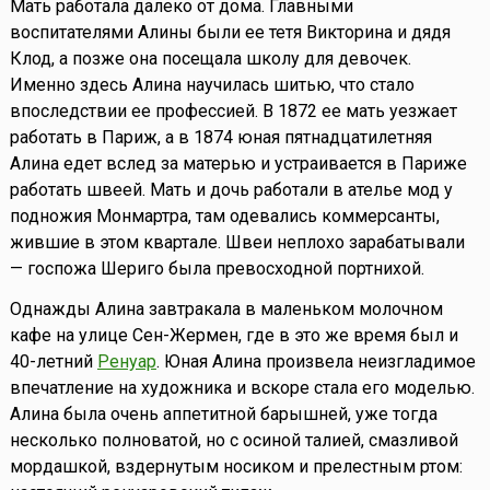
Мать работала далеко от дома. Главными
воспитателями Алины были ее тетя Викторина и дядя
Клод, а позже она посещала школу для девочек.
Именно здесь Алина научилась шитью, что стало
впоследствии ее профессией. В 1872 ее мать уезжает
работать в Париж, а в 1874 юная пятнадцатилетняя
Алина едет вслед за матерью и устраивается в Париже
работать швеей. Мать и дочь работали в ателье мод у
подножия Монмартра, там одевались коммерсанты,
жившие в этом квартале. Швеи неплохо зарабатывали
— госпожа Шериго была превосходной портнихой.
Однажды Алина завтракала в маленьком молочном
кафе на улице Сен-Жермен, где в это же время был и
40-летний
Ренуар
. Юная Алина произвела неизгладимое
впечатление на художника и вскоре стала его моделью.
Алина была очень аппетитной барышней, уже тогда
несколько полноватой, но с осиной талией, смазливой
мордашкой, вздернутым носиком и прелестным ртом: