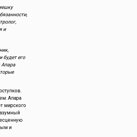
смешку
бязанности,
тролог,
я и
ник,
и будет его
я Апара
оторые
оступков.
ем. Апара
от мирского
 разумный
бесценную
тым и