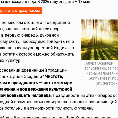
а для каждого года. В 2026 году эта дата — 13 мая
дравить с праздником
 во многом отошла от той древней
ы, идеалы которой до сих пор
 в первую очередь, духовной
ому счёту, необходимо говорить не о
аже не о культуре древней Индии, а о
, остатки которой можно обнаружить
их культур.
Апара Экадаши — 
вспыхивающее пер
 основании древнейшей традиции
чёрным злодеяние
щенных дней Экадаши?
Чистота,
Sunny Forest, по
изм и правдивость — вот те четыре
Shutterstock
ранения и поддержания культурной
ной возвышать человека.
Правдивость из этих четырёх о
следней возможностью совершенствования, позволяющей 
все остальные возможности полностью утеряны.
айно в Ведах сохранились слова Шри Кришны по поводу