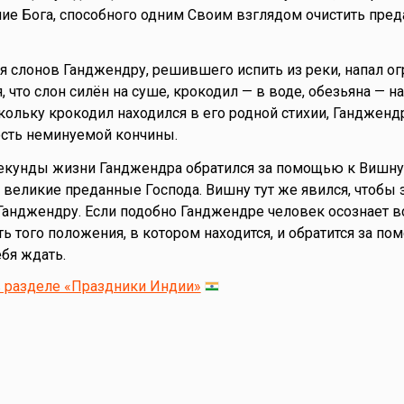
ие Бога, способного одним Своим взглядом очистить пре
я слонов Ганджендру, решившего испить из реки, напал о
, что слон силён на суше, крокодил — в воде, обезьяна — на
скольку крокодил находился в его родной стихии, Гандженд
ость неминуемой кончины.
екунды жизни Ганджендра обратился за помощью к Вишну
т великие преданные Господа. Вишну тут же явился, чтобы 
Ганджендру. Если подобно Ганджендре человек осознает 
ь того положения, в котором находится, и обратится за по
ебя ждать.
в разделе «Праздники Индии»