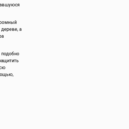
давшуюся
громный
 дереве, а
ра
 подобно
защитить
всю
мощью,