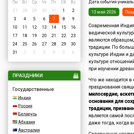
Дата события уникальн
Пн
Вт
Ср
Чт
Пт
Сб
Вс
27
28
29
30
31
1
2
13 мая 2026
Поз
3
4
5
6
7
8
9
Современная Индия
10
11
12
13
14
15
16
ведической культур
17
18
19
20
21
22
23
являются образцом,
24
25
26
27
28
29
30
традиции. По больш
31
1
2
3
4
5
6
культуре Индии и д
культуре отношений
при изучении древн
ПРАЗДНИКИ
Что же находится в
празднования свя
Государственные
милосердие, аскет
Индия
основания для сох
Россия
традиции, призван
Беларусь
является самой по
Абхазия
даже тогда, когда 
Австралия
Совершенно неслуч