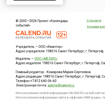
Нигерия
Нидерланды
Новая Зеландия
О проекте
© 2005—2026 Проект «Календарь
Норвегия
событий»
Условия исп
ОАЭ
Оман
Пакистан
Учредитель — ООО «Квантор»
Палестина
Адрес учредителя: 198516 Санкт-Петербург, г. Петергоф, Са
Панама
Издатель —
ООО «МЕДИО»
Перу
Адрес издателя: 198516 Санкт-Петербург, г. Петергоф, Санк
Польша
Главный редактор - Комарова Мария Сергеевна
Португалия
Адрес редакции:
198516
Санкт-Петербург, г. Петергоф
,
Са
Румыния
Телефон:
+7 812 640-06-60
Электронная почта:
askme@calend.ru
США
Использование любой информации CALEND.RU на веб-сайтах 
Саудовская Аравия
Использование информации сайта в оффлайн-СМИ (радио, тел
Сербия