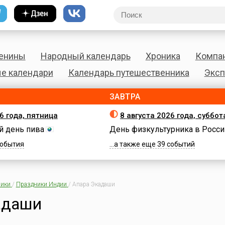
енины
Народный календарь
Хроника
Компа
е календари
Календарь путешественника
Эксп
ЗАВТРА
6 года, пятница
8 августа 2026 года, суббот
 день пива
День физкультурника в Росси
 события
...а также еще 39 событий
ики
/
Праздники Индии
/
Апара Экадаши
адаши