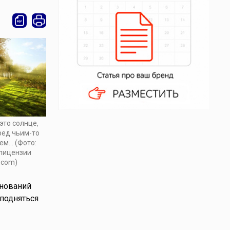
это солнце,
ед чьим-то
м... (Фото:
 лицензии
.com)
снований
подняться