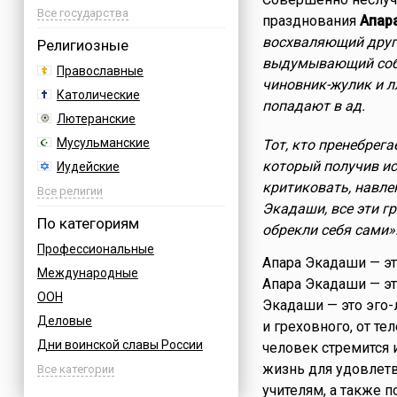
Австрия
Все государства
празднования
Апар
Азербайджан
восхваляющий друг
Религиозные
Албания
выдумывающий собс
Православные
чиновник-жулик и 
Аргентина
Католические
попадают в ад.
Армения
Лютеранские
Афганистан
Мусульманские
Тот, кто пренебрега
Багамы
который получив ист
Иудейские
Бахрейн
критиковать, навле
Буддийские
Все религии
Бельгия
Экадаши, все эти г
Индуизм
По категориям
Болгария
обрекли себя сами»
Бахаи
Профессиональные
Босния
Апара Экадаши — эт
Зороастризм
Международные
Бразилия
Апара Экадаши — э
Славянские
ООН
Великобритания
Экадаши — это эго-
Языческие
Деловые
Венгрия
и греховного, от те
Дни воинской славы России
человек стремится
Вьетнам
жизнь для удовлетв
Армейские
Все категории
Германия
учителям, а также
Величественные
Греция