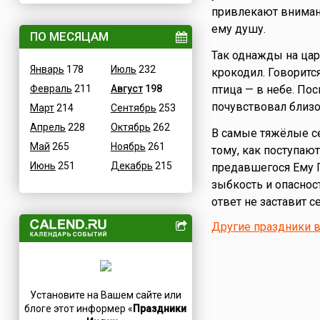
привлекают вниман
ВОВ
Грузия
ему душу.
Водные
ПО МЕСЯЦАМ
Дания
Гастрономические
Так однажды на цар
Египет
Январь
178
Июль
232
крокодил. Говорится
Детские
Зимбабве
Февраль
211
Август
198
птица — в небе. По
В честь икон
Израиль
почувствовал близ
Март
214
Сентябрь
253
Дни памяти святых
Иордания
Апрель
228
Октябрь
262
Конституционные
В самые тяжёлые с
Ирак
Май
265
Ноябрь
261
тому, как поступаю
Культурные
Иран
Июнь
251
Декабрь
215
предавшегося Ему 
Масс-медийные
Ирландия
зыбкость и опасност
Молодежные
Исландия
ответ не заставит с
Научно-технические
Испания
Другие праздники 
Независимые
Италия
Необычные
Йемен
Природные
Казахстан
Медицинские
Камерун
Установите на Вашем сайте или
Посты
Канада
блоге этот информер «
Праздники