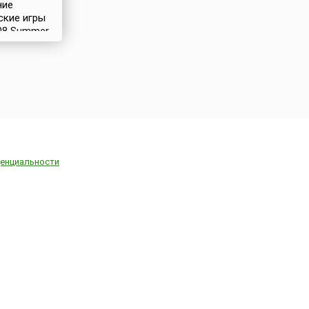
ние
ские игры
008 Summer
)
и с 8 по 24
2008 года в
Китая –
За право
ть
ду также
ь Торонто
, Париж
), Стамбул
енциальности
, Осака
, Бангкок
), Каир
 Гавана
уала-
Малайзия)
я
). Часть
ских
ваний
и из