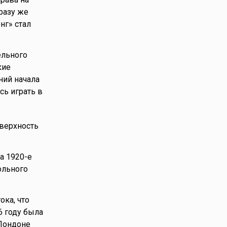
разу же
нг» стал
ельного
кие
ний начала
сь играть в
оверхность
а 1920-е
ольного
ока, что
6 году была
 Лондоне