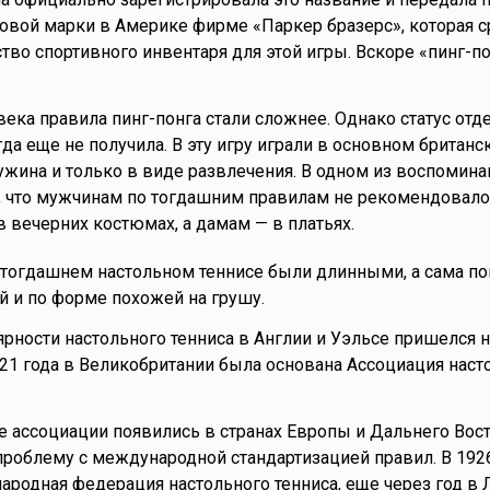
овой марки в Америке фирме «Паркер бразерс», которая с
тво спортивного инвентаря для этой игры. Вскоре «пинг-по
века правила пинг-понга стали сложнее. Однако статус отд
гда еще не получила. В эту игру играли в основном британс
ужина и только в виде развлечения. В одном из воспомина
, что мужчинам по тогдашним правилам не рекомендовало
в вечерних костюмах, а дамам — в платьях.
 тогдашнем настольном теннисе были длинными, а сама п
й и по форме похожей на грушу.
рности настольного тенниса в Англии и Уэльсе пришелся н
21 года в Великобритании была основана Ассоциация наст
 ассоциации появились в странах Европы и Дальнего Вост
роблему с международной стандартизацией правил. В 192
родная федерация настольного тенниса, еще через год в