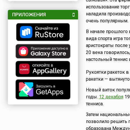
использование торг
наладила производс
ПРИЛОЖЕНИЯ
очень популярным.
В начале прошлого 
вида спорта игра то
аристократы после 
20 века говорилось
настольный теннис 
Рукоятки ракеток в
ракетки — вытянуто
Новый виток популя
годы.
12 декабря
19
тенниса.
Затем национальные
позволило решить п
образована Междуна