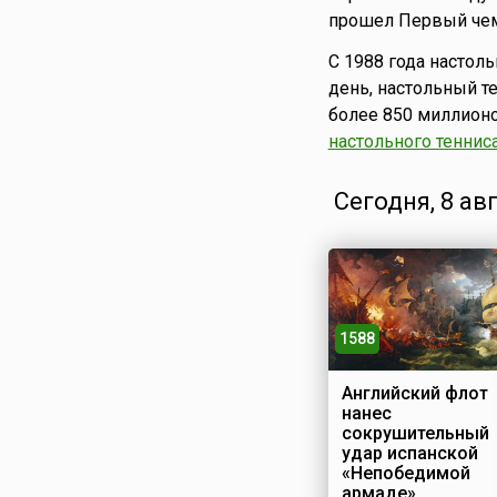
прошел Первый чемп
С 1988 года настол
день, настольный т
более 850 миллион
настольного теннис
Сегодня, 8 ав
1588
Английский флот
нанес
сокрушительный
удар испанской
«Непобедимой
армаде»