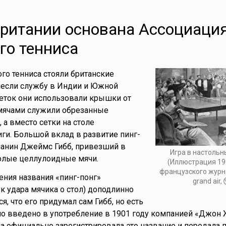
ритании основана Ассоциаци
го тенниса
ого тенниса стояли британские
несли службу в Индии и Южной
еток они использовали крышки от
 мячами служили обрезанные
 а вместо сетки на столе
и. Большой вклад в развитие пинг-
чанин Джеймс Гибб, привезший в
Игра в настольн
олые целлулоидные мячи.
(Иллюстрация 19
французского журна
ния названия «пинг-понг»
grand air,
 удара мячика о стол) доподлинно
ся, что его придумал сам Гибб, но есть
ло введено в употребление в 1901 году компанией «Джон 
а официально зарегистрировала это название и передала п