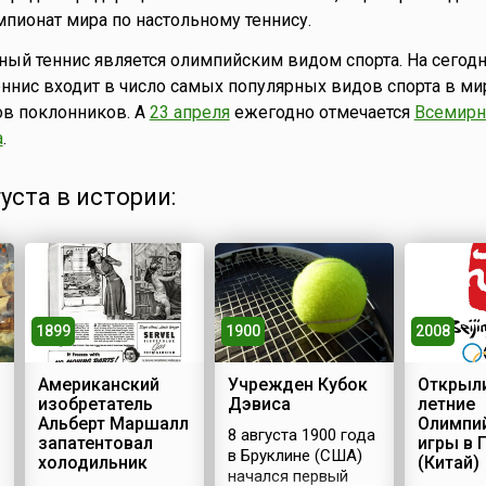
ионат мира по настольному теннису.
ьный теннис является олимпийским видом спорта. На сего
еннис входит в число самых популярных видов спорта в ми
ов поклонников. А
23 апреля
ежегодно отмечается
Всемирн
а
.
густа в истории:
1900
1899
2008
Учрежден Кубок
Американский
Открыли
Дэвиса
изобретатель
летние
Альберт Маршалл
Олимпи
8 августа 1900 года
запатентовал
игры в 
в Бруклине (США)
холодильник
(Китай)
начался первый