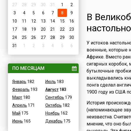
27
28
29
30
31
1
2
3
4
5
6
7
8
9
В Великоб
10
11
12
13
14
15
16
настольно
17
18
19
20
21
22
23
24
25
26
27
28
29
30
У истоков настольн
31
1
2
3
4
5
6
военные, которые 
Африке. Вместо рак
сигарных коробок,
ПО МЕСЯЦАМ
бутылочные пробки,
выкладывались книг
Январь
182
Июль
183
понга сделал англи
Февраль
193
Август
183
1900 году из США п
Март
180
Сентябрь
179
История происхожде
Апрель
171
Октябрь
182
(напоминающее звук
Май
175
Ноябрь
162
неизвестна. Считает
Июнь
165
Декабрь
175
мнение, что оно бы
сыновья». Эта фирм