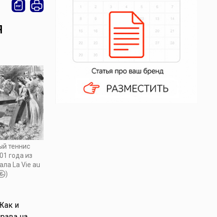
я
ый теннис
01 года из
ла La Vie au
)
Жак и
рава на