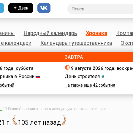
енины
Народный календарь
Хроника
Компа
е календари
Календарь путешественника
Эксп
ЗАВТРА
6 года, суббота
9 августа 2026 года, воскр
рника в России
День строителя
 событий
...а также еще 42 события
а
/
В Великобритании основана Ассоциация настольного тенниса
1 г.
105 лет назад