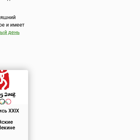
дняшний
ре и имеет
ый день
сь XXIX
йские
Пекине