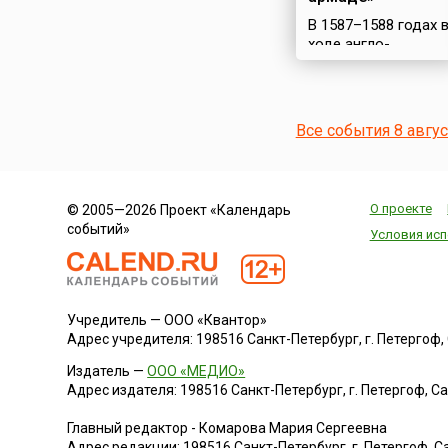
В 1587–1588 годах 
ходе англо-
испанской войны
Испания снарядила
огромный флот –
«Непобедимую
Все события 8 авгу
армаду» для
вторжения в
Англию.
Масштабная
О проекте
© 2005—2026 Проект «Календарь
операция была
событий»
задумана
Условия исп
испанским королем
Филиппом II с
целью реализовать
свои притязания на
Учредитель — ООО «Квантор»
английский престол
Адрес учредителя: 198516 Санкт-Петербург, г. Петергоф, Са
и способствовать
планам по
Издатель —
ООО «МЕДИО»
возвращению
Адрес издателя: 198516 Санкт-Петербург, г. Петергоф, Санк
протестантской
Европы в лоно
Главный редактор - Комарова Мария Сергеевна
католической
Адрес редакции:
198516
Санкт-Петербург, г. Петергоф
,
Са