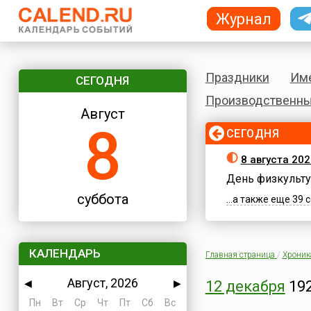
Журнал
Праздники
Им
СЕГОДНЯ
Производственны
Август
8
СЕГОДНЯ
8 августа 202
День физкульту
суббота
...а также еще 39
КАЛЕНДАРЬ
Главная страница
/
Хроник
Август, 2026
◀
▶
12 декабря
192
Пн
Вт
Ср
Чт
Пт
Сб
Вс