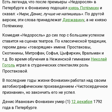
Есть легенда, что после премьеры «Недоросля» в
Петербурге к Фонвизину подошёл
князь Потёмкин
и
сказал:
«Умри, Денис, лучше не напишешь»
. По другой
версии, эти слова принадлежат
Державину
, а не князю
Потёмкину.
Комедия «Недоросль» до сих пор с большим успехом
ставится на сценах театров. По классической традиции,
героям даны «говорящие» имена: Простаковы,
Скотинины, Митрофан, Софья, Цыфиркин, Вральман и
т.д. Во время обучения в Нежинской гимназии
Николай
Гоголь
играл в студенческих спектаклях роль
Простаковой.
В последние годы жизни Фонвизин работал над своим
автобиографическим произведением «Чистосердечное
признание», но закончить его не успел.
Денис Иванович Фонвизин умер (1)
12 декабря
1792
года в Петербурге.