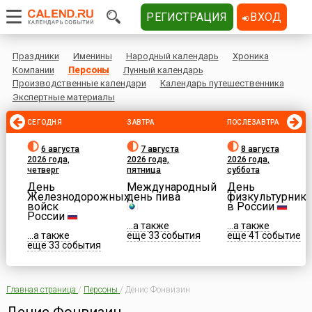
РЕГИСТРАЦИЯ
ВХОД
Праздники
Именины
Народный календарь
Хроника
Компании
Персоны
Лунный календарь
Производственные календари
Календарь путешественника
Экспертные материалы
СЕГОДНЯ
ЗАВТРА
ПОСЛЕЗАВТРА
6 августа
7 августа
8 августа
2026 года,
2026 года,
2026 года,
четверг
пятница
суббота
День
Международный
День
Железнодорожных
день пива
физкультурника
войск
в России
России
...а также
...а также
...а также
еще 33 события
еще 41 событие
еще 33 события
Главная страница
/
Персоны
/
Денис Фонвизин