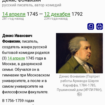
Денис Фонвизин
русский писатель, автор комедий
14 апреля
1745
—
12 декабря
1792
281 год назад
234 года назад
Денис Иванович
Фонвизин
, писатель,
создатель жанра русской
бытовой комедии родился
(3)
14 апреля
1745 года в
Москве, в дворянской
семье. Обучался он в
гимназии при Московском
Денис Фонвизин (Портрет
университете, а после и в
работы Арманда-Шарля
Караффа, 1784-1785,
самом университете на
Пушкинский дом (ИРЛИ РАН),
философском факультете.
)
В 1756-1759 годах