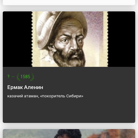
?
—
1585
Ермак Аленин
казачий атаман, «покоритель Сибири»