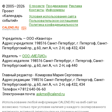
О проекте
Продвижение
Реклама
© 2005—2026
Контакты
Информеры
Проект
«Календарь
Условия использования сайта
событий»
Пользовательское соглашение
Политика конфиденциальности
Учредитель — ООО «Квантор»
Адрес учредителя: 198516 Санкт-Петербург, г. Петергоф, Санкт-
Петербургский пр., д.60, лит.А, ч.п. 2-Н, оф.432, 434
Издатель —
ООО «МЕДИО»
Адрес издателя: 198516 Санкт-Петербург, г. Петергоф, Санкт-
Петербургский пр., д.60, лит.А, ч.п. 2-Н, оф.440
Главный редактор - Комарова Мария Сергеевна
Адрес редакции:
198516
Санкт-Петербург, г. Петергоф
,
Санкт-
Петербургский пр., д.60, лит.А, ч.п. 2-Н, оф.432, 434
Телефон:
+7 812 640-06-60
Электронная почта:
askme@calend.ru
Использование любой информации CALEND.RU на веб-сайтах
возможно только при условии наличия у каждого скопированного
материала активной гиперссылки на страницу-источник.