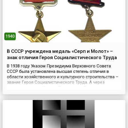
обстановкой Россия так ...
1940
В СССР учреждена медаль «Серп и Молот» –
знак отличия Героя Социалистического Труда
В 1938 году Указом Президиума Верховного Совета
СССР была установлена высшая степень отличия в
области хозяйственного и культурного строительства –
звание Героя Социалистического Труда. А через
некоторое время Указом Президиума Верховного
Совета СССР от 22 мая 1940 года в целях отличия
граждан, удостоенных звания Героя Социалистического
Труда, учреждена золотая медаль «Серп и
Молот».Золотая ме...