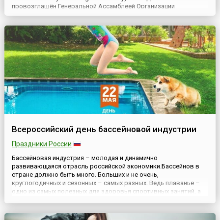
провозглашён Генеральной Ассамблеей Организации
Объединенных Наций в 1995 году в специальной резолюции (№
A/RES/49/119) на основе рекомендации Конференции сторон
Конвенции о биологическом разнообразии (КБР), которая
состоялась в 1994 ...
Всероссийский день бассейновой индустрии
Праздники России
Бассейновая индустрия – молодая и динамично
развивающаяся отрасль российской экономики.Бассейнов в
стране должно быть много. Больших и не очень,
круглогодичных и сезонных – самых разных. Ведь плаванье –
одно из самых полезных для здоровья спортивных занятий, а
бассейн – непременный атрибут не только здорового образа
жизни, но и загородного отдыха. Он служит для поддержания
тела в тонусе, обуче...