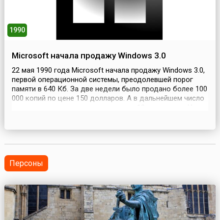
1990
Microsoft начала продажу Windows 3.0
22 мая 1990 года Microsoft начала продажу Windows 3.0,
первой операционной системы, преодолевшей порог
памяти в 640 Кб. За две недели было продано более 100
000 копий по цене 150 долларов. А в дальнейшем число
проданных экземпляров превысило 10 миллионов. Успех
был напрямую связан с широким распространением
однозадачной операционной системы MS DOS. Windows
3.0 запускалась из нее как обычная пр...
Персоны