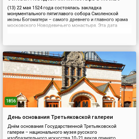
(13) 22 мая 1524 года состоялась закладка
монументального пятиглавого собора Смоленской
иконы Богоматери – самого древнего и главного храма
московского Новодевичьего монастыря. Эта дата
считается днем основания Новодевичьего монастыря в
Москве (хотя по правилам Русской Православной
церкви по новому стилю – это 26 мая).Собор был
основан по обету великого князя Московского Василия
III Ивановича ...
1856
День основания Третьяковской галереи
Днём основания Государственной Третьяковской
галереи – национального музея русского
изобразительного искусства 10-21 веков принято