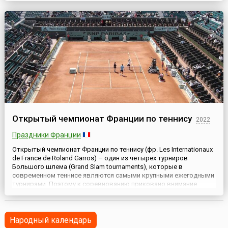
церкви люди знают Николая Угодника как самого почитаемого
русским народом Святого. Помимо посвященных ему особых
празднико...
Открытый чемпионат Франции по теннису
2022
Праздники Франции
Открытый чемпионат Франции по теннису (фр. Les Internationaux
de France de Roland Garros) – один из четырёх турниров
Большого шлема (Grand Slam tournaments), которые в
современном теннисе являются самыми крупными ежегодными
турнирами. Поэтому к соревнованию приковано внимание
миллионов поклонников спорта.Чемпионат проводится в мае
на теннисных кортах Парижа, объединённых в комплекс «Ролан
Гарр...
Народный календарь