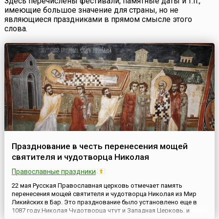
Здесь перечислены фестивали, памятные даты и т.п.,
имеющие большое значение для страны, но не
являющиеся праздниками в прямом смысле этого
слова.
Празднование в честь перенесения мощей
святителя и чудотворца Николая
Православные праздники
22 мая Русская Православная церковь отмечает память
перенесения мощей святителя и чудотворца Николая из Мир
Ликийских в Бар. Это празднование было установлено еще в
1087 году.Николая Чудотворца чтут и Западная Церковь, и
православный мир. Но именно в России даже далекие от