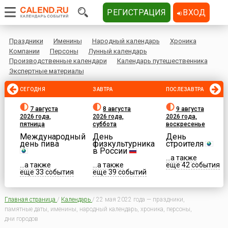
РЕГИСТРАЦИЯ
ВХОД
Праздники
Именины
Народный календарь
Хроника
Компании
Персоны
Лунный календарь
Производственные календари
Календарь путешественника
Экспертные материалы
СЕГОДНЯ
ЗАВТРА
ПОСЛЕЗАВТРА
7 августа
8 августа
9 августа
2026 года,
2026 года,
2026 года,
пятница
суббота
воскресенье
Международный
День
День
день пива
физкультурника
строителя
в России
...а также
...а также
...а также
еще 42 события
еще 33 события
еще 39 событий
Главная страница
/
Календарь
/
22 мая 2022 года — праздники,
памятные даты, именины, народный календарь, хроника, персоны,
дни городов