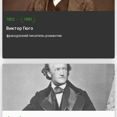
1802
—
1885
Виктор Гюго
французский писатель-романтик