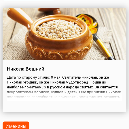
Никола Вешний
Дата по старому стилю: 9 мая. Святитель Николай, он же
Николай Угодник, он же Николай Чудотворец — один из
наиболее почитаемых в русском народе святых. Он считается
покровителем моряков, купцов и детей. Еще при жизни Николай
прославился способностью примирять враждующих, охранять
невинно осужденных и защищать от напрасной смерти. В честь
Николая Угодника в году отмечают два основных праздника ...
Именины