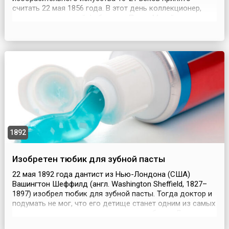
считать 22 мая 1856 года. В этот день коллекционер,
купец и текстильный фабрикант Павел Михайлович
Третьяков приобрел картины художников Шильдера
«Искушение» и Худякова «Стычка с финляндскими
контрабандистами». Поставив себе ещё в молодые
годы цель создать музей ру...
1892
Изобретен тюбик для зубной пасты
22 мая 1892 года дантист из Нью-Лондона (США)
Вашингтон Шеффилд (англ. Washington Sheffield, 1827–
1897) изобрел тюбик для зубной пасты. Тогда доктор и
подумать не мог, что его детище станет одним из самых
актуальных предметов человеческого бытия.До конца
19 века зубы чистили зубным порошком. Продавали его