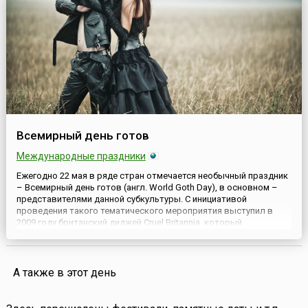
Всемирный день готов
Международные праздники
Ежегодно 22 мая в ряде стран отмечается необычный праздник
– Всемирный день готов (англ. World Goth Day), в основном –
представителями данной субкультуры. С инициативой
проведения такого тематического мероприятия выступил в
2009 году британский диджей Cruel Britannia, который
организовал шоу-программу готической музыки на популярном
британском радио BBC Radio 6 Music. Она проходила в рамках
не...
А также в этот день