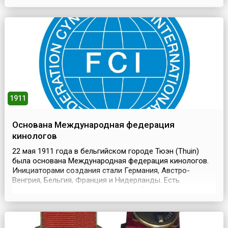
в небольших бумажных пакетиках, что было очень
непрактично и неудобно. В 1873 году нью-йо...
1911
Основана Международная федерация
кинологов
22 мая 1911 года в бельгийском городе Тюэн (Thuin)
была основана Международная федерация кинологов.
Инициаторами создания стали Германия, Австро-
Венгрия, Бельгия, Франция и Нидерланды. Есть
сведения, что в то время и царская Россия в лице
Императорского общества правильной охоты также
принимала участие в международной кинологической
интеграции. Однако в связи с политической