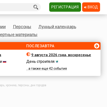
РЕГИСТРАЦИЯ
ВХОД
нии
Персоны
Лунный календарь
ертные материалы
ПОСЛЕЗАВТРА
а
9 августа 2026 года, воскресенье
и
День строителя
...а также еще 42 события
рь, хроника, персоны, дни городов