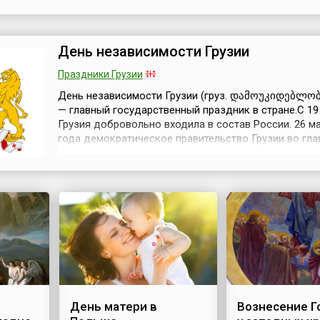
внимание жителей Алтая и других уголков планеты 
проблемам сокращения популяции снежного барса (
снежного леопарда, как ег...
День независимости Грузии
Праздники Грузии
День независимости Грузии (груз. დამოუკიდებლო
— главный государственный праздник в стране.С 19
Грузия добровольно входила в состав России. 26 м
года демократическое правительство Грузии во гла
Жордания провозгласило независимость страны. И
эта дата сегодня отмечается как День
независимости.Первая независимая Демократичес
Республика Грузия просуществовала...
День матери в
Вознесение Г