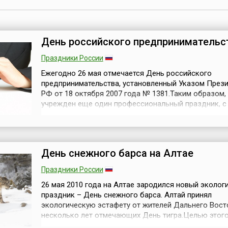
День российского предпринимательс
Праздники России
Ежегодно 26 мая отмечается День российского
предпринимательства, установленный Указом През
РФ от 18 октября 2007 года № 1381.Таким образом,
учрежден еще один профессиональный праздник, с
привлечения внимания общественности к вопросам
развития российской экономики, проблемам малого
среднего и крупного бизнеса. Ведь создание равны
возможностей профессионального роста для каждог
День снежного барса на Алтае
Праздники России
26 мая 2010 года на Алтае зародился новый эколог
праздник – День снежного барса. Алтай принял
экологическую эстафету от жителей Дальнего Вост
несколько лет отмечающих День тигра.Целью этог
праздника стало стремление защитников природы 