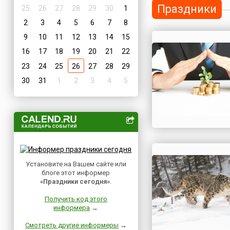
Праздники
25
26
27
28
29
30
1
2
3
4
5
6
7
8
9
10
11
12
13
14
15
16
17
18
19
20
21
22
23
24
25
26
27
28
29
30
31
1
2
3
4
5
Установите на Вашем сайте или
блоге этот информер
«Праздники сегодня»
.
Получить код этого
информера
→
Смотреть другие информеры
→