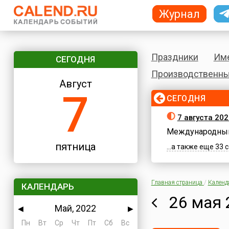
Журнал
Праздники
Им
СЕГОДНЯ
Производственны
Август
7
СЕГОДНЯ
7 августа 202
Международный
пятница
...а также еще 33
Главная страница
/
Календ
КАЛЕНДАРЬ
26 мая 
Май, 2022
◀
▶
Пн
Вт
Ср
Чт
Пт
Сб
Вс