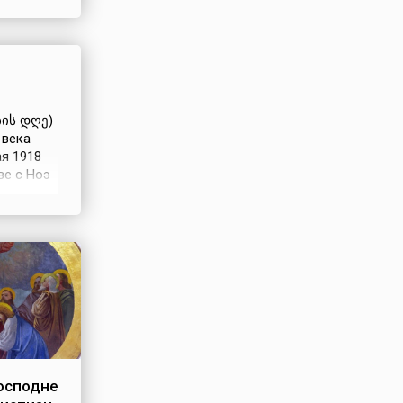
Земля к
ирбиса,
ბის დღე)
 века
ая 1918
ве с Ноэ
менно
кая
осподне