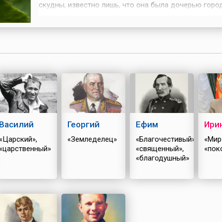
скудны, известно лишь, что она была дочерью горо
старосты и умерла молодой. Почитать деву стали в
середине 16 века, когда было обретено ее нетленное
возле него стали происходить чудесные исцеления.
Лукерью (Гликерию) появляются ...
Василий
Георгий
Ефим
Ири
«Царский»,
«Земледелец»
«Благочестивый»,
«Мир
«царственный»
«священный»,
«пок
«благодушный»