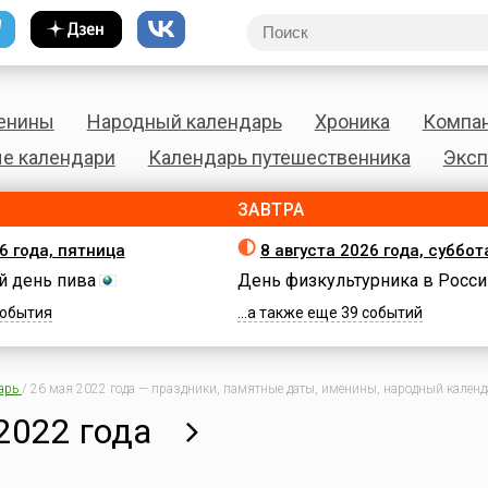
енины
Народный календарь
Хроника
Компа
е календари
Календарь путешественника
Эксп
ЗАВТРА
6 года, пятница
8 августа 2026 года, суббот
 день пива
День физкультурника в Росси
 события
...а также еще 39 событий
арь
/
26 мая 2022 года — праздники, памятные даты, именины, народный календа
2022 года