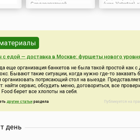
ся
Сардарапатской
(нем. Vatertag),
ю
битве.Сардарапатская
установлен в ст
битва — это сражение в
официальный пр
шому
годы Первой мировой
1936 году. Его
войны (1914-1918),
празднование с
туре
которое проходило в мае
церковным пра
1918 года между
Вознесения Гос
 материалы
ндии, а
регулярными армянскими
который отмеча
ий,
воинскими частями и
сороковой день
 с едой — доставка в Москве: фуршеты нового уровн
ожно
ополченцами, с одной
Пасхи.Считается
учении
стороны, и
историю день ч
да еще организация банкетов не была такой простой как с
то же
вторгнувшимися в
отцов ведёт с 18
окс. Бывают такие ситуации, когда нужно где-то заказать 
ании
Восточную Армению
когда в честь п
и организовать потрясающий стол на выезде. Представляет
ции
турецкими оккупантами —
Вознесения Гос
т: найти сервис, обсудить меню, договориться, все провери
с другой. Сражение
стране проводили
 Food берет все хлопоты на себя.
проходило в районе
железнодорожной станции
еть
другие статьи
раздела
Публикуется на пр
Сард...
от день