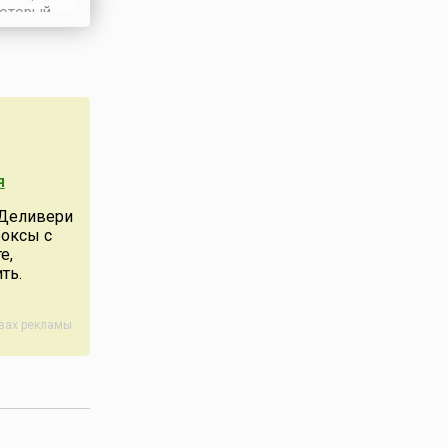
 который
ране как
аздник в
овпадает с
здником
подня,
ется на
 после
я
, что свою
ествования
 Деливери
 века,
боксы с
раздника
е,
подня в
ть.
сь ра...
авах рекламы