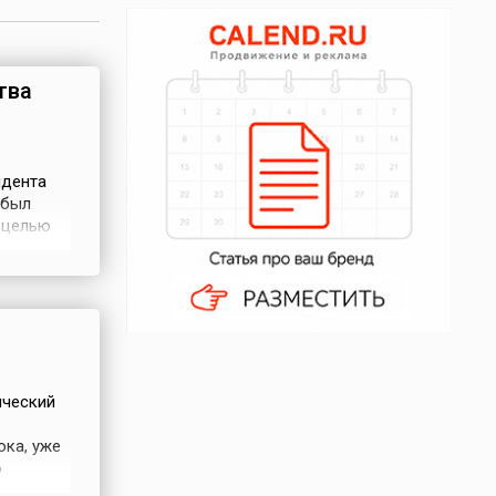
тва
идента
 был
 целью
,
х
...
ический
ока, уже
о
привлечь