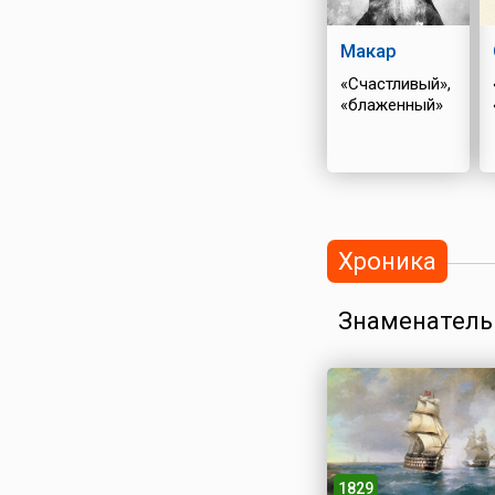
Макар
«Счастливый»,
«блаженный»
Хроника
Знаменатель
1829