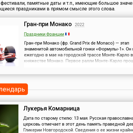
фестивали, памятные даты и т.п., имеющие большое значе
ющиеся праздниками в прямом смысле этого слова.
Гран-при Монако
2022
Праздники Франции
Гран-при Монако (фр. Grand Prix de Monaco) — этап
знаменитой автомобильной гонки «Формулы-1». Он
ежегодно в мае на городской трассе Монте-Карло в
княжестве Монако. Первое ралли Монте-Карло про
1911 году, и понеслось... С 1929 года начались регу
гонки Гран-при Монако. До 1948 года, когда «Форм
еще не существовало, автогонки проводились как
независимые спортивные соревн...
лендарь
Лукерья Комарница
Дата по старому стилю: 13 мая. Русская православн
церковь отмечает в этот день память праведной де
Гликерии Новгородской. Сведения о ее жизни крайн