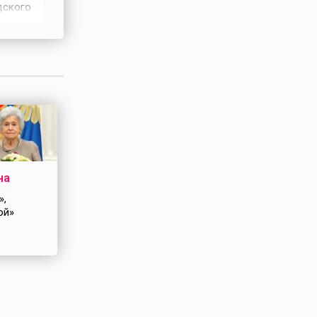
дского
 тело и
На
на
»,
ой»