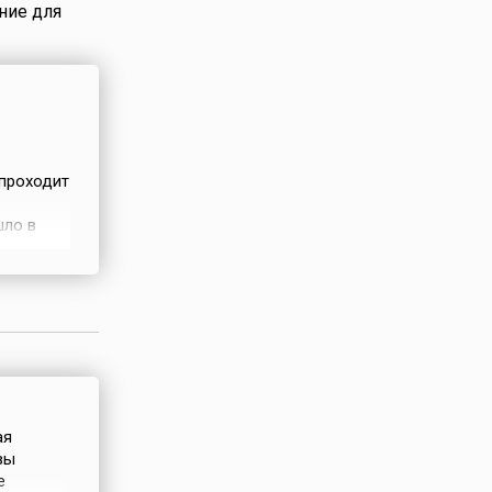
ние для
 проходит
шло в
лярные
улы-1»
ая
вы
е