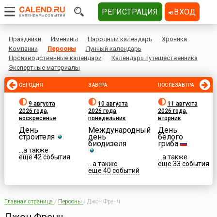
РЕГИСТРАЦИЯ
ВХОД
Праздники
Именины
Народный календарь
Хроника
Компании
Персоны
Лунный календарь
Производственные календари
Календарь путешественника
Экспертные материалы
СЕГОДНЯ
ЗАВТРА
ПОСЛЕЗАВТРА
9 августа
10 августа
11 августа
2026 года,
2026 года,
2026 года,
воскресенье
понедельник
вторник
День
Международный
День
строителя
день
белого
биодизеля
гриба
...а также
еще 42 события
...а также
...а также
еще 33 события
еще 40 событий
Главная страница
/
Персоны
/
Джон Френч