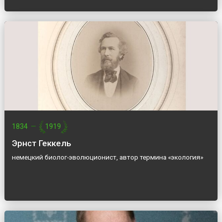
1834
—
1919
Эрнст Геккель
немецкий биолог-эволюционист, автор термина «экология»