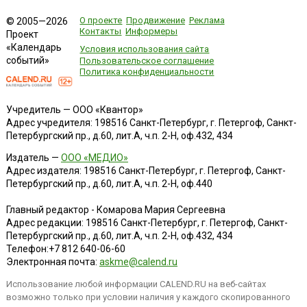
О проекте
Продвижение
Реклама
© 2005—2026
Контакты
Информеры
Проект
«Календарь
Условия использования сайта
событий»
Пользовательское соглашение
Политика конфиденциальности
Учредитель — ООО «Квантор»
Адрес учредителя: 198516 Санкт-Петербург, г. Петергоф, Санкт-
Петербургский пр., д.60, лит.А, ч.п. 2-Н, оф.432, 434
Издатель —
ООО «МЕДИО»
Адрес издателя: 198516 Санкт-Петербург, г. Петергоф, Санкт-
Петербургский пр., д.60, лит.А, ч.п. 2-Н, оф.440
Главный редактор - Комарова Мария Сергеевна
Адрес редакции:
198516
Санкт-Петербург, г. Петергоф
,
Санкт-
Петербургский пр., д.60, лит.А, ч.п. 2-Н, оф.432, 434
Телефон:
+7 812 640-06-60
Электронная почта:
askme@calend.ru
Использование любой информации CALEND.RU на веб-сайтах
возможно только при условии наличия у каждого скопированного