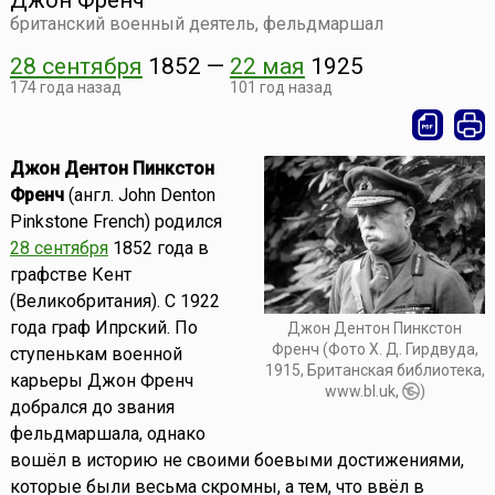
Джон Френч
британский военный деятель, фельдмаршал
28 сентября
1852
—
22 мая
1925
174 года назад
101 год назад
Джон Дентон Пинкстон
Френч
(англ. John Denton
Pinkstone French) родился
28 сентября
1852 года в
графстве Кент
(Великобритания). С 1922
года граф Ипрский. По
Джон Дентон Пинкстон
Френч (Фото Х. Д. Гирдвуда,
ступенькам военной
1915, Британская библиотека,
карьеры Джон Френч
www.bl.uk,
)
добрался до звания
фельдмаршала, однако
вошёл в историю не своими боевыми достижениями,
которые были весьма скромны, а тем, что ввёл в