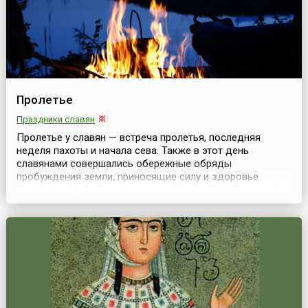
Пролетье
Праздники славян
Пролетье у славян — встреча пролетья, последняя
неделя пахоты и начала сева. Также в этот день
славянами совершались обережные обряды
пробуждения земли, приносящие силу и здоровье.
Славилась Майя Златовласка — Матерь Всех Богов, ей
устраивали ритуал поклонения на Капище богини судеб
Макоши. Также в её честь происходило возжжение
священного огня, знаменующего начало лета. Вообще в
Пролетье было...