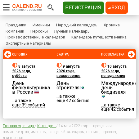
РЕГИСТРАЦИЯ
ВХОД
Праздники
Именины
Народный календарь
Хроника
Компании
Персоны
Лунный календарь
Производственные календари
Календарь путешественника
Экспертные материалы
СЕГОДНЯ
ЗАВТРА
ПОСЛЕЗАВТРА
8 августа
9 августа
10 августа
2026 года,
2026 года,
2026 года,
суббота
воскресенье
понедельник
День
День
Международны
физкультурника
строителя
день
в России
биодизеля
...а также
...а также
еще 42 события
еще 39 событий
...а также
еще 42 события
Главная страница
/
Календарь
/
14 мая 2022 года — праздники,
памятные даты, именины, народный календарь, хроника, персоны,
дни городов