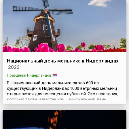
образована одна из первых рос...
Национальный день мельника в Нидерландах
2022
Праздники Нидерландов
В Национальный день мельника около 600 из
существующих в Нидерландах 1000 ветряных мельниц
открываются для посещения публикой. Этот праздник,
который также известен как Национальный день
мельниц, совпадает с Днем велосипедиста, поэтому во
все велосипедные маршруты включаются посещения
ветряных мельниц. Ветряные мельницы — один из
символов Нидерландов, наряду с каналами, тюльпанами,
голландским...