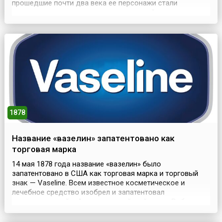
прошедшие почти два века ее персонажи стали
настолько популярными у русских людей, что про них
даже сочинили множество анекдотов. По одной из
версий, в основу сюжета своего произведения Пушкин
взял русскую народную сказку «Жадная старуха». В ней
...
1878
Название «вазелин» запатентовано как
торговая марка
14 мая 1878 года название «вазелин» было
запатентовано в США как торговая марка и торговый
знак — Vaseline. Всем известное косметическое и
лечебное средство изобрел и запатентовал
эмигрировавший в Америку английский химик Роберт
Август Чезбро (англ. Robert Augustus Chesebrough, 1837
—1933). В этом изобретении ученому «помогли»