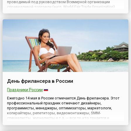
проводимый под руководством Всемирной организации
справедливой торговли (англ. World Fair Trade Organization),
позволяет сотням коллективам производителей и
организациям торговли из 70 стран заявить о своем участии в
справедливой ...
День фрилансера в России
Праздники России
Ежегодно 14 мая в России отмечается День фрилансера. Этот
профессиональный праздник отмечают дизайнеры,
программисты, менеджеры, оптимизаторы, маркетологи,
копирайтеры, репетиторы, видеомонтажеры, SMM-
специалисты, журналисты и т.д. — все те, кто трудится и
созидает вне стен определенного офиса. Дата праздника
выбрана в связи с тем, что в этот день в 2005 году была