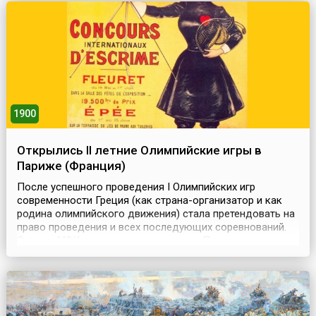
нефтяники.Когда в 1859 году начался нефтяной бум,
Чезбро, общаясь с ...
1900
Открылись II летние Олимпийские игры в
Париже (Франция)
После успешного проведения I Олимпийских игр
современности Греция (как страна-организатор и как
родина олимпийского движения) стала претендовать на
право проведения и всех последующих соревнований.
Однако МОК, учитывая предложение Пьера де
Кубертена – проводить игры в различных странах (для
придания олимпийскому движению подлинно
международного характера) – и в знак признания его
личных заслуг в в...