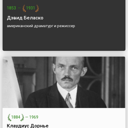
1853
—
1931
Дэвид Беласко
американский драматург и режиссер
1884
—
1969
Клаудиус Дорнье