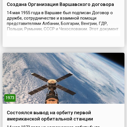
Создана Организация Варшавского договора
14 мая 1955 года в Варшаве был подписан Договор о
дружбе, сотрудничестве и взаимной помощи
представителями Албании, Болгарии, Венгрии, ГДР,
Польши, Румынии, СССР и Чехословакии. Этот документ
оформил создание военного-политического союза
европейских социалистических государств –
Организации Варшавского договора (ОВД), что стало
ответной мерой на создание НАТО, нацеленного против
стран социалистиче...
1973
Состоялся вывод на орбиту первой
американской орбитальной станции