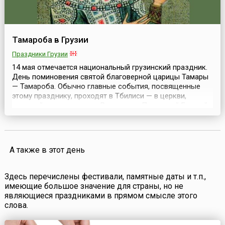
Тамароба в Грузии
Праздники Грузии
14 мая отмечается национальный грузинский праздник.
День поминовения святой благоверной царицы Тамары
— Тамароба. Обычно главные события, посвященные
этому празднику, проходят в Тбилиси — в церкви,
носящей ее имя, в храме Рождества Пресвятой Божией
Матери и в Ахалцихе (Южной Грузии). Также
торжественные молебны проходят в этот день почти во
всех православных храмах страны.Как национальный
праз...
А также в этот день
Здесь перечислены фестивали, памятные даты и т.п.,
имеющие большое значение для страны, но не
являющиеся праздниками в прямом смысле этого
слова.