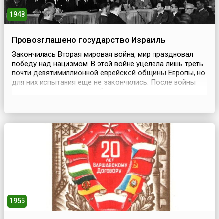
1948
Провозглашено государство Израиль
Закончилась Вторая мировая война, мир праздновал
победу над нацизмом. В этой войне уцелела лишь треть
почти девятимиллионной еврейской общины Европы, но
для них испытания еще не закончились. После войны
англичане наложили еще большие ограничения на
еврейскую репатриацию в Палестину. Ответом было
создание «Еврейского движения сопротивления»,
ставившего своей целью борьбу с британскими
властями ...
1955