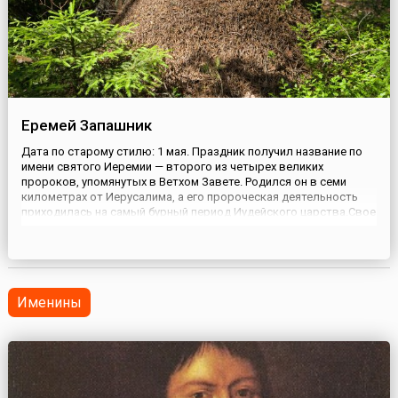
Еремей Запашник
Дата по старому стилю: 1 мая. Праздник получил название по
имени святого Иеремии — второго из четырех великих
пророков, упомянутых в Ветхом Завете. Родился он в семи
километрах от Иерусалима, а его пророческая деятельность
приходилась на самый бурный период Иудейского царства.Свое
народное прозвище святой получил потому, что в это время на
Руси шли важнейшие сельские работы — вспашка и засев п...
Именины