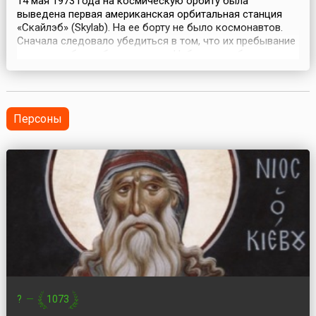
14 мая 1973 года на космическую орбиту была
выведена первая американская орбитальная станция
«Скайлэб» (Skylab). На ее борту не было космонавтов.
Сначала следовало убедиться в том, что их пребывание
в космосе будет безопасным. «Небесную лабораторию»
(так переводится название станции) создали на базе
третьей ступени ракеты «Сатурн-5». В баке для горючего
диаметром около 7 метров оборудовали жил...
Персоны
?
—
1073