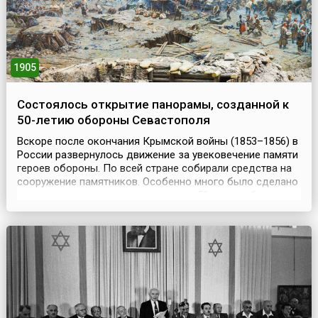
1905
Состоялось открытие панорамы, созданной к
50-летию обороны Севастополя
Вскоре после окончания Крымской войны (1853–1856) в
России развернулось движение за увековечение памяти
героев обороны. По всей стране собирали средства на
сооружение памятников. Особенно много было сделано
в период подготовки празднования 50-летия обороны
Севастополя. На местах, где располагались бастионы и
батареи, встали памятники, появились памятные доски.
14 мая 1905 года на бывшем 4-м ба...