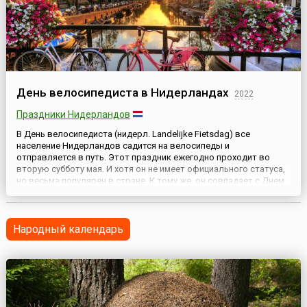
День велосипедиста в Нидерландах
2022
Праздники Нидерландов
В День велосипедиста (нидерл. Landelijke Fietsdag) все
население Нидерландов садится на велосипеды и
отправляется в путь. Этот праздник ежегодно проходит во
вторую субботу мая. И хотя он не имеет официального статуса,
но весьма популярен в стране. К тому же, он совпадает с Днем
мельника, поэтому во все велосипедные маршруты для
туристов включаются посещения ветряных мельниц, которые
являются одним...
Народный календарь