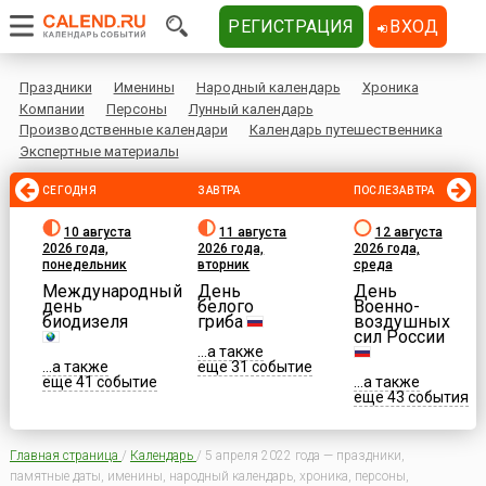
РЕГИСТРАЦИЯ
ВХОД
Праздники
Именины
Народный календарь
Хроника
Компании
Персоны
Лунный календарь
Производственные календари
Календарь путешественника
Экспертные материалы
СЕГОДНЯ
ЗАВТРА
ПОСЛЕЗАВТРА
10 августа
11 августа
12 августа
2026 года,
2026 года,
2026 года,
понедельник
вторник
среда
Международный
День
День
день
белого
Военно-
биодизеля
гриба
воздушных
сил России
...а также
...а также
еще 31 событие
еще 41 событие
...а также
еще 43 события
Главная страница
/
Календарь
/
5 апреля 2022 года — праздники,
памятные даты, именины, народный календарь, хроника, персоны,