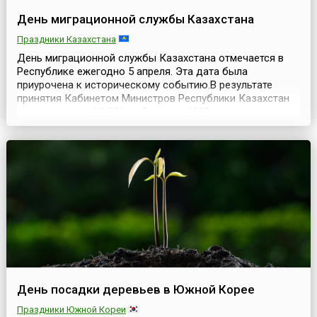
День миграционной службы Казахстана
Праздники Казахстана
День миграционной службы Казахстана отмечается в
Республике ежегодно 5 апреля. Эта дата была
приурочена к историческому событию.В результате
принятия Кабинетом Министров Республики Казахстан
постановления № 256 от 5 апреля 1993 года —
«Положения о паспортной системе в Республике
Казахстан» — была реорганизована паспортно-визовая
служба Республики. Реорганизация явилась прямым
следствием измене...
День посадки деревьев в Южной Корее
Праздники Южной Кореи