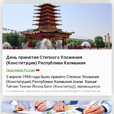
«suppa», что в переводе — хлеб, размоченный в отваре или
бульоне....
День принятия Степного Уложения
(Конституции) Республики Калмыкия
Праздники России
5 апреля 1994 года было принято Степное Уложение
(Конституция) Республики Калмыкия (калм. Хальмг
Таңhчин Теегин Йосна Бичг (Конституц)), являющееся
основным законом и высшим нормативно-правовым
актом Республики.Эта дата стала официальным
государственным праздником, который традиционно
объявлялся в Республике выходным днём. Но с 2021
года День Конституции Республики перестал быть