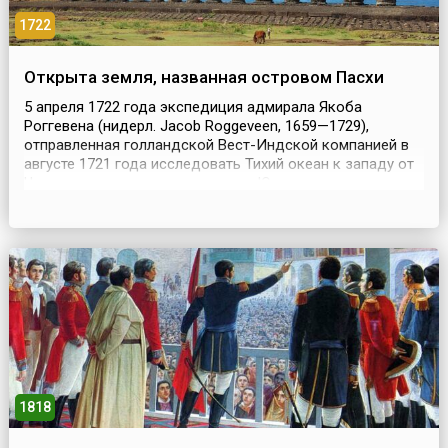
1722
Открыта земля, названная островом Пасхи
5 апреля 1722 года экспедиция адмирала Якоба
Роггевена (нидерл. Jacob Roggeveen, 1659—1729),
отправленная голландской Вест-Индской компанией в
августе 1721 года исследовать Тихий океан к западу от
Чили, на поиски гипотетического Южного материка,
открыла небольшую уединенную гористую землю.
Открытие мореплаватели сделали в первый день
христианской Пасхи, после того, как благополучно
обошли Южну...
1818