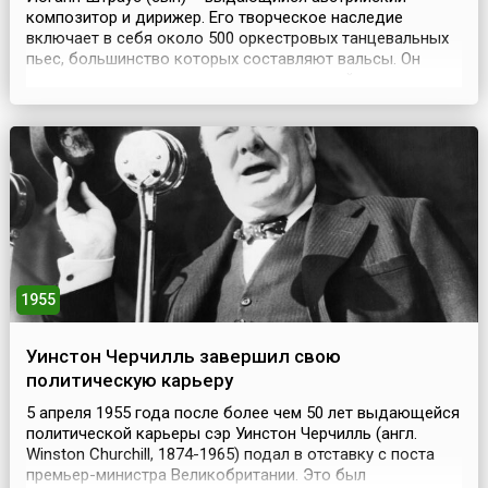
композитор и дирижер. Его творческое наследие
включает в себя около 500 оркестровых танцевальных
пьес, большинство которых составляют вальсы. Он
автор полек, галопов, оперетт, комической оперы
«Рыцарь Пазман» и балета «Золушка».Штраус-сын
вошел в историю музыки, прежде всего, как мастер
классического венского вальса, но также он получил
известность ...
1955
Уинстон Черчилль завершил свою
политическую карьеру
5 апреля 1955 года после более чем 50 лет выдающейся
политической карьеры сэр Уинстон Черчилль (англ.
Winston Churchill, 1874-1965) подал в отставку с поста
премьер-министра Великобритании. Это был