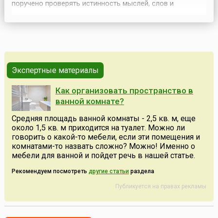
поручено проверять истинность мыслей, слов и
поступков каждого, соответствие их вере человека, а
после смерти — сопровождать человека на его суд. Сам
же человек встречает её три раза: перед смертью,
непосредственно в момент смерти и в третий раз — н...
Экспертные материалы
Как организовать пространство в
ванной комнате?
Средняя площадь ванной комнаты - 2,5 кв. м, еще
около 1,5 кв. м приходится на туалет. Можно ли
говорить о какой-то мебели, если эти помещения и
комнатами-то назвать сложно? Можно! Именно о
мебели для ванной и пойдет речь в нашей статье.
Рекомендуем посмотреть
другие статьи
раздела
Публикуется на правах рекламы