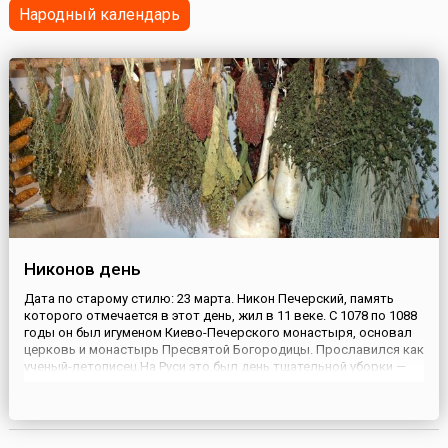
Народный календарь
Никонов день
Дата по старому стилю: 23 марта. Никон Печерский, память
которого отмечается в этот день, жил в 11 веке. С 1078 по 1088
годы он был игуменом Киево-Печерского монастыря, основал
церковь и монастырь Пресвятой Богородицы. Прославился как
ученый-летописец.На Руси это был день тщательной уборки —
как в доме, так и в саду. По этому поводу говорили: «Дом не
велик, а присесть не велит»; «Домашних дел ...