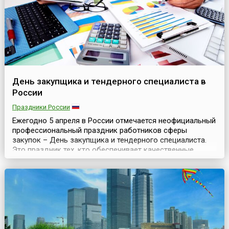
выходным, хотя...
День закупщика и тендерного специалиста в
России
Праздники России
Ежегодно 5 апреля в России отмечается неофициальный
профессиональный праздник работников сферы
закупок – День закупщика и тендерного специалиста.
Это праздник тех, кто обеспечивает качественные
поставки необходимых материалов, оборудования и
услуг для различных отраслей и сфер
деятельности.Дата выбрана в связи с тем, что в этот
день в 2013 году был подписан профильный
Федеральный закон № 44-ФЗ...