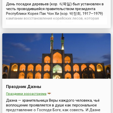
День посадки деревьев (кор. 식목일) был установлен в
честь проводившейся правительством президента
Республики Корея Пак Чон Хи (кор. 박정희, 1917—1979)
кампании восстановления корейских лесов, которая
стала чрезвычайно успешной.До 2005 года этот день
был государственным выходным в стране, но и сейчас
сохранились традиции празднования. В этот день
многие жители Южной Кореи принимают участие в
работах...
Праздник Даэны
Праздники зороастризма
Даэна — хранительница Веры каждого человека, чьё
воплощение проявляется в душе как персональное
представление о Господе Боге, как совесть. И Даэне