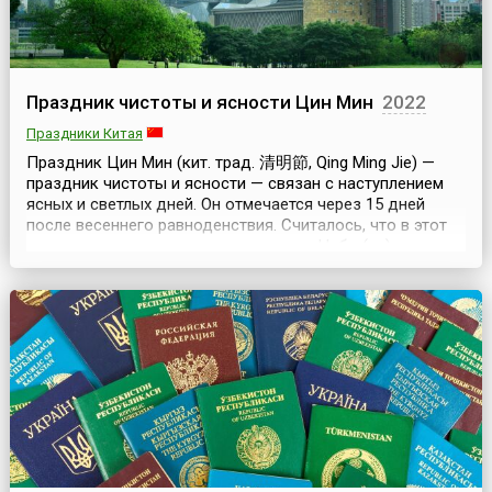
Праздник чистоты и ясности Цин Мин
2022
Праздники Китая
Праздник Цин Мин (кит. трад. 清明節, Qing Ming Jie) —
праздник чистоты и ясности — связан с наступлением
ясных и светлых дней. Он отмечается через 15 дней
после весеннего равноденствия. Считалось, что в этот
день ян и инь приходят в равновесие. Небо (ян)
оплодотворяет землю (инь), зарождается новая жизнь.
В день Цин Мин, который является государственных
выходным днем, празднично одетые люди гуля...