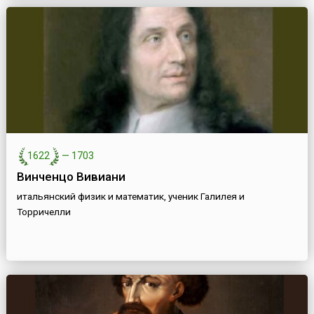
1622
—
1703
Винченцо Вивиани
итальянский физик и математик, ученик Галилея и
Торричелли