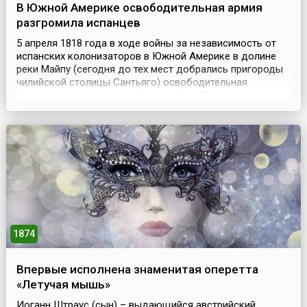
В Южной Америке освободительная армия
разгромила испанцев
5 апреля 1818 года в ходе войны за независимость от
испанских колонизаторов в Южной Америке в долине
реки Майпу (сегодня до тех мест добрались пригороды
чилийской столицы Сантьяго) освободительная
Андская армия генерала Хосе де Сан-Мартина
разгромила испанцев во главе с генералом Мариано
Осорио. Битва при Майпу (исп. Batalla de Maipú) —
последняя крупная битва в войне за независимость
Чили. ...
1874
Впервые исполнена знаменитая оперетта
«Летучая мышь»
Иоганн Штраус (сын) – выдающийся австрийский