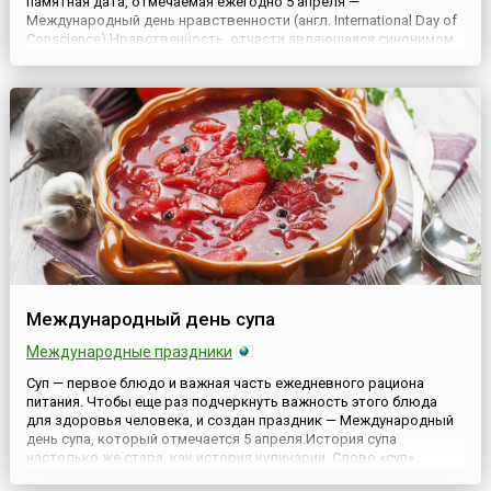
памятная дата, отмечаемая ежегодно 5 апреля —
Международный день нравственности (англ. International Day of
Conscience).Нравственность, отчасти являющаяся синонимом
понятий этика и мораль, по сути, представляет собой
разновидность социальных норм, призванных регулировать
отношения межд...
Международный день супа
Международные праздники
Суп — первое блюдо и важная часть ежедневного рациона
питания. Чтобы еще раз подчеркнуть важность этого блюда
для здоровья человека, и создан праздник — Международный
день супа, который отмечается 5 апреля.История супа
настолько же стара, как история кулинарии. Слово «суп»
произошло от французского «soupe», а оно — от латинского