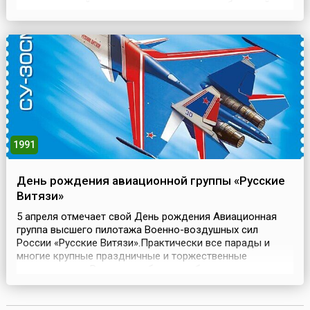
окончательный его уход с этого поста и из большой
политики. В 1964 году он в последний раз присутствовал
на заседании палаты общин...Черчилль вошел в историю
Великобритании как самый яркий английски...
1991
День рождения авиационной группы «Русские
Витязи»
5 апреля отмечает свой День рождения Авиационная
группа высшего пилотажа Военно-воздушных сил
России «Русские Витязи».Практически все парады и
многие крупные праздничные и торжественные
мероприятия в России не обходятся без
завораживающего зрелищного выступления известных
во всём мире групп высшего пилотажа «Русские Витязи»
и «Стрижи». Обе группы становились неоднократными