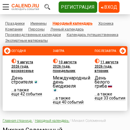
РЕГИСТРАЦИЯ
ВХОД
Праздники
Именины
Народный календарь
Хроника
Компании
Персоны
Лунный календарь
Производственные календари
Календарь путешественника
Экспертные материалы
СЕГОДНЯ
ЗАВТРА
ПОСЛЕЗАВТРА
9 августа
10 августа
11 августа
2026 года,
2026 года,
2026 года,
воскресенье
понедельник
вторник
День
Международный
День
строителя
день
белого
биодизеля
гриба
...а также
еще 42 события
...а также
...а также
еще 33 события
еще 40 событий
Главная страница
/
Народный календарь
/
Михаил Соломенный