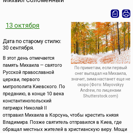
Михаил Соломенный
13 октября
Дата по старому стилю:
30 сентября.
В этот день отмечается
память Михаила — святого
По приметам, если первый
Русской православной
снег выпадал на Михаила,
значит, зима настанет еще не
церкви, первого
скоро (Фото: Mayovskyy
митрополита Киевского. По
Andrew, по лицензии
преданию, в конце 10 века
Shutterstock.com)
константинопольский
патриарх Николай II
отправил Михаила в Корсунь, чтобы крестить князя
Владимира. Позже святитель отправился в Киев, где
обращал местных жителей в христианскую веру. Мощи