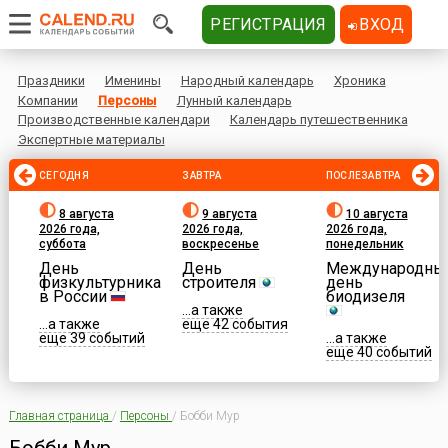
РЕГИСТРАЦИЯ
ВХОД
Праздники
Именины
Народный календарь
Хроника
Компании
Персоны
Лунный календарь
Производственные календари
Календарь путешественника
Экспертные материалы
СЕГОДНЯ
ЗАВТРА
ПОСЛЕЗАВТРА
8 августа
9 августа
10 августа
2026 года,
2026 года,
2026 года,
суббота
воскресенье
понедельник
День
День
Международны
физкультурника
строителя
день
в России
биодизеля
...а также
...а также
еще 42 события
еще 39 событий
...а также
еще 40 событий
Главная страница
/
Персоны
/
Бобби Мур