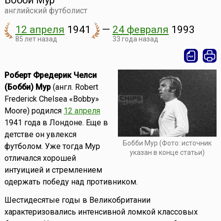
Бобби Мур
английский футболист
12 апреля
1941
—
24 февраля
1993
85 лет назад
33 года назад
Роберт Фредерик Челси
(Бобби) Мур
(англ. Robert
Frederick Chelsea «Bobby»
Moore) родился
12 апреля
1941 года в Лондоне. Еще в
детстве он увлекся
Бобби Мур (Фото: источник
футболом. Уже тогда Мур
указан в конце статьи)
отличался хорошей
интуицией и стремлением
одержать победу над противником.
Шестидесятые годы в Великобритании
характеризовались интенсивной ломкой классовых