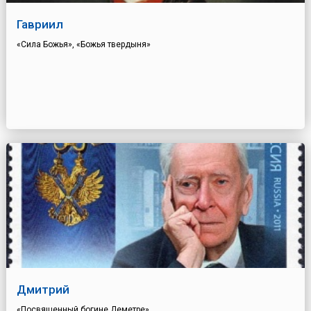
Гавриил
«Сила Божья», «Божья твердыня»
Дмитрий
«Посвященный богине Деметре»