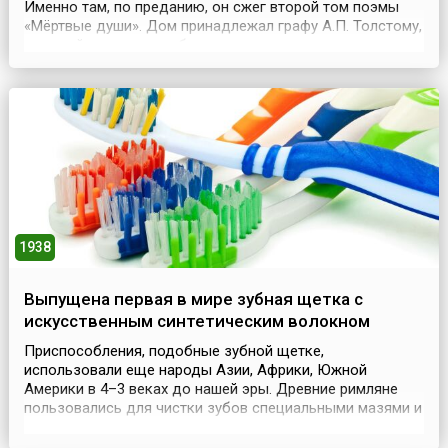
Именно там, по преданию, он сжег второй том поэмы
«Мёртвые души». Дом принадлежал графу А.П. Толстому,
который приютил у себя вечно неустроенного и
одинокого писателя и делал все для того, чтобы он
чувствовал себя свободно и удобно. Гоголь жил своим
творчеством, ради него он обрек себя на б...
1938
Bыпущена первая в мире зубная щетка с
искусственным синтетическим волокном
Приспособления, подобные зубной щетке,
использовали еще народы Азии, Африки, Южной
Америки в 4–3 веках до нашей эры. Древние римляне
пользовались для чистки зубов специальными мазями и
деревянными палочками, а также порошками,
изготовленными из жженого оленьего рога. В Индии с