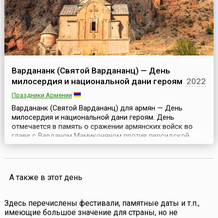
Вардананк (Святой Вардананц) — День
милосердия и национальной дани героям
2022
Праздники Армении
Вардананк (Святой Вардананц) для армян — День
милосердия и национальной дани героям. День
отмечается в память о сражении армянских войск во
главе с Варданом Мамиконяном против персидской
армии на Аварайрском поле. В середине 5 века
Персидская империя предприняла попытку принудить
Армению — первое христианское государство в мире —
к вероотступничеству. В 448 году персидский шах
А также в этот день
Иездигерд II отп...
Здесь перечислены фестивали, памятные даты и т.п.,
имеющие большое значение для страны, но не