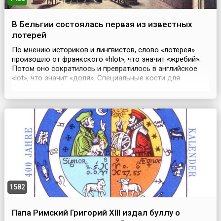
В Бельгии состоялась первая из известных
лотерей
По мнению историков и лингвистов, слово «лотерея»
произошло от франкского «hlot», что значит «жребий».
Потом оно сократилось и превратилось в английское
«lot», что значит «доля». Специальные кости для
бросания жребия находили еще в древнеассирийских и
древнеегипетских захоронениях. В Европе официальная
история лотерей началась с розыгрыша, который
устроила в Брюгге (Бельгия) вдова художника Ян...
1582
Папа Римский Григорий XIII издал буллу о