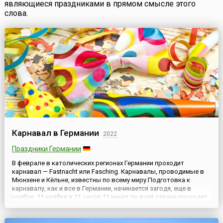
являющиеся праздниками в прямом смысле этого
слова.
Карнавал в Германии
2022
Праздники Германии
В феврале в католических регионах Германии проходит
карнавал — Fastnacht или Fasching. Карнавалы, проводимые в
Мюнхене и Кёльне, известны по всему миру.Подготовка к
карнавалу, как и все в Германии, начинается загодя, еще в
ноябре. 11 ноября в 11 часов 11 минут по всей стране проходят
первые собрания активистов карнавала, и официально
объявляется начало 5 времени года — карнавала. В этот день
н...