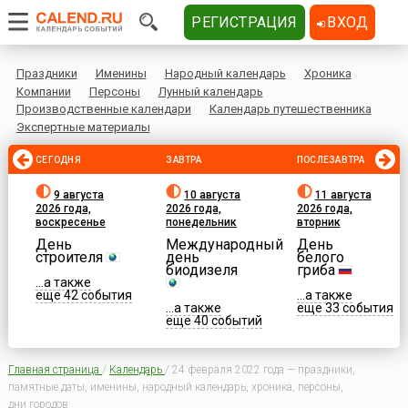
РЕГИСТРАЦИЯ
ВХОД
Праздники
Именины
Народный календарь
Хроника
Компании
Персоны
Лунный календарь
Производственные календари
Календарь путешественника
Экспертные материалы
СЕГОДНЯ
ЗАВТРА
ПОСЛЕЗАВТРА
9 августа
10 августа
11 августа
2026 года,
2026 года,
2026 года,
воскресенье
понедельник
вторник
День
Международный
День
строителя
день
белого
биодизеля
гриба
...а также
еще 42 события
...а также
...а также
еще 33 события
еще 40 событий
Главная страница
/
Календарь
/
24 февраля 2022 года — праздники,
памятные даты, именины, народный календарь, хроника, персоны,
дни городов