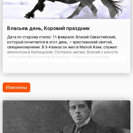
Власьев день, Коровий праздник
Дата по старому стилю: 11 февраля. Власий Севастийский,
который почитается в этот день, — христианский святой,
священномученик. В 3-4 веках он жил в Малой Азии, служил
епископом в Каппадокии. Согласно житию, Власий с юности
отличался благочестивой жизнью. Гонения на христиан
принудили его укрыться в пещере. По преданию, там его
окружало множество разных зверей, но они не трогали Власия,
а, напроти...
Именины