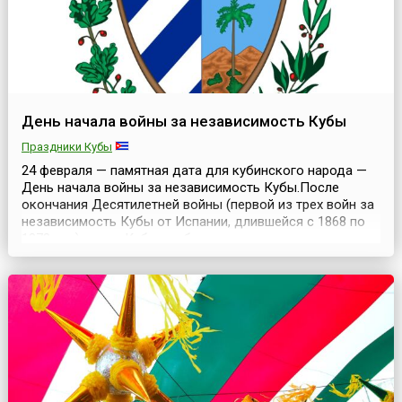
День начала войны за независимость Кубы
Праздники Кубы
24 февраля — памятная дата для кубинского народа —
День начала войны за независимость Кубы.После
окончания Десятилетней войны (первой из трех войн за
независимость Кубы от Испании, длившейся с 1868 по
1878 год) народ Кубы пребывал в состоянии
революционных беспорядков. Испания была не в
состоянии сдерживать рвущиеся к независимости
народные толпы. 24 февраля 1895 года началось новое
револю...