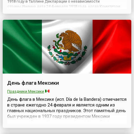
1918 году в Таллине Декларации о независимости
страны.Именно дата 24 февраля 1918 года, когда Комитетом
Спасения была провозглашена независимость страны, и
считается сегодня датой образования Эстонской
республики.Эстония пол...
День флага Мексики
Праздники Мексики
День флага в Мексике (исп. Día de la Bandera) отмечается
в стране ежегодно 24 февраля и является одним из
главных национальных праздников. Этот памятный день
был учрежден в 1937 году президентом Мексики
генералом Ласаро Карденасом (исп. Lázaro Cárdenas,
1895—1970). Мексиканский флаг представляет собой
прямоугольное полотнище с соотношением сторон 4:7.