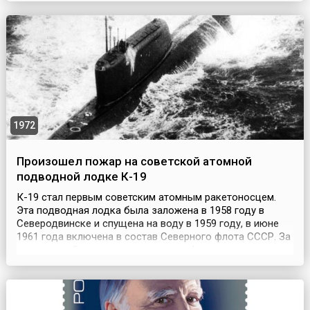
древнейших времен и до наших дней используют для
чистки зубов веточки дерева «ним».Достаточно снять
кору и пожевать та...
1972
Произошел пожар на советской атомной
подводной лодке К-19
К-19 стал первым советским атомным ракетоносцем.
Эта подводная лодка была заложена в 1958 году в
Северодвинске и спущена на воду в 1959 году, в июне
1961 года включена в состав Северного флота СССР. За
свою аварийность она получила на флоте страшное
прозвище «Хиросима», которое, к сожалению,
неоднократно подтверждалось. Первый из череды
несчастных случаев произошел еще до момента спуска
K-19 н...