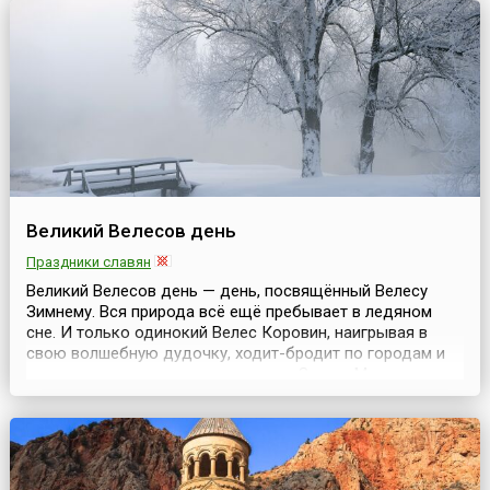
Полотнище состоит из трех равновеликих вер...
Великий Велесов день
Праздники славян
Великий Велесов день — день, посвящённый Велесу
Зимнему. Вся природа всё ещё пребывает в ледяном
сне. И только одинокий Велес Коровин, наигрывая в
свою волшебную дудочку, ходит-бродит по городам и
весям, не давая загрустить людям. Злится Марена-зима
на Велеса, напуская на него лютый мороз, а на скотину
«коровью смерть», но никак не может одолеть.Поселяне
в этот день кропили домашний скот водой...