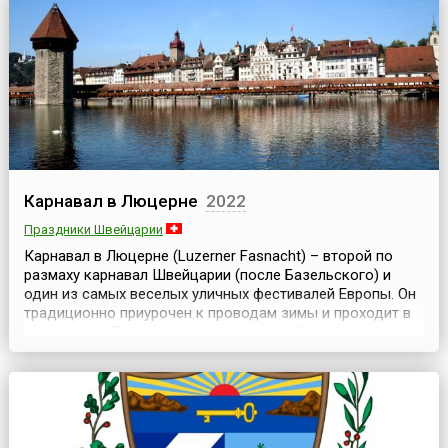
Карнавал в Люцерне
2022
Праздники Швейцарии
Карнавал в Люцерне (Luzerner Fasnacht) – второй по
размаху карнавал Швейцарии (после Базельского) и
один из самых веселых уличных фестивалей Европы. Он
традиционно приурочен к проводам зимы и проходит в
преддверии Великого поста в течение 6 дней, его еще
называют Швейцарской Масленицей.Каждый год в
конце зимы этот веселый карнавал выплескивается на
улицы и площади старого города Люцерна – толп...