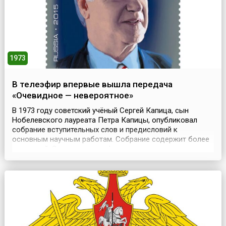
1973
В телеэфир впервые вышла передача
«Очевидное — невероятное»
В 1973 году советский учёный Сергей Капица, сын
Нобелевского лауреата Петра Капицы, опубликовал
собрание вступительных слов и предисловий к
основным научным работам. Собрание содержит более
ста статей. Они послужили фундаментом научно-
популярных программ «Очевидное – невероятное».
Впервые передача «Очевидное — невероятное» вышла в
эфир на советском телевидении 24 февраля 1973 года.
Передача ср...