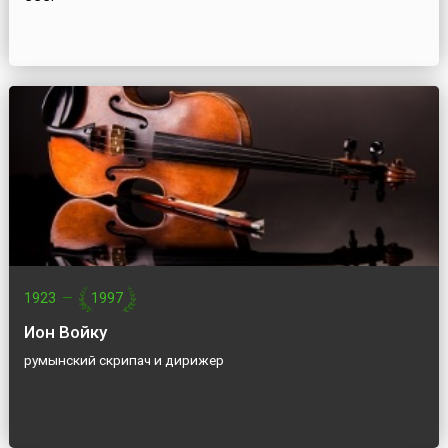
1923
—
1997
Ион Войку
румынский скрипач и дирижер