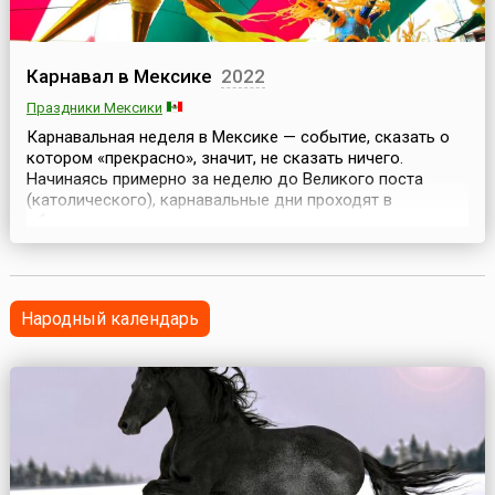
Карнавал в Мексике
2022
Праздники Мексики
Карнавальная неделя в Мексике — событие, сказать о
котором «прекрасно», значит, не сказать ничего.
Начинаясь примерно за неделю до Великого поста
(католического), карнавальные дни проходят в
обстановке красочных и шумных уличных парадов,
несмолкающей музыки, танцев и фейерверков. Многие
называют мексиканский карнавал вторым Марди Гра
(таким, какой проходит в Новом Орлеане).Во время
карнав...
Народный календарь