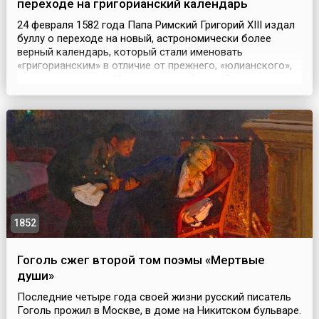
переходе на григорианский календарь
24 февраля 1582 года Папа Римский Григорий XIII издал
буллу о переходе на новый, астрономически более
верный календарь, который стали именовать
«григорианским» в отличие от прежнего, «юлианского»,
введенного еще в 45 году до нашей эры Юлием
Цезарем. К 16 веку юлианский календарь из-за
недостаточной точности сильно разошелся с
реальностью: так, важнейший для определения
Пасхальной даты день вес...
1852
Гоголь сжег второй том поэмы «Мертвые
души»
Последние четыре года своей жизни русский писатель
Гоголь прожил в Москве, в доме на Никитском бульваре.