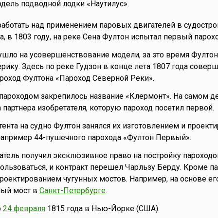
дель подводной лодки «Наутилус».
аботать над применением паровых двигателей в судостро
да, в 1803 году, на реке Сена Фултон испытал первый парохо
ушло на усовершенствование модели, за это время Фултон
рику. Здесь по реке Гудзон в конце лета 1807 года совер
роход Фултона «Пароход Северной Реки».
 пароходом закрепилось название «Клермонт». На самом де
 партнера изобретателя, которую пароход посетил первой.
тента на судно Фултон занялся их изготовлением и проект
например 44-пушечного парохода «Фултон Первый».
татель получил эксклюзивное право на постройку пароходо
пользоваться, и контракт перешел Чарльзу Берду. Кроме п
роектированием чугунных мостов. Например, на основе ег
ный мост в
Санкт-Петербурге
.
р
24 февраля
1815 года в Нью-Йорке (США).