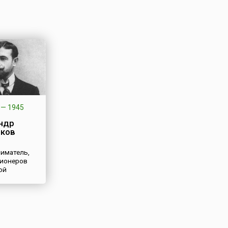
—
1945
ндр
ков
иматель,
пионеров
ой
мышленности