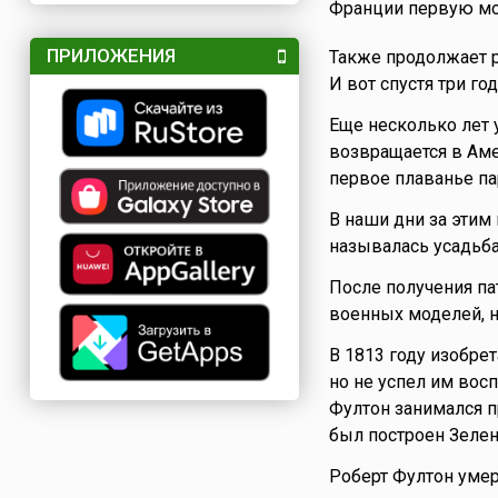
Франции первую мо
ПРИЛОЖЕНИЯ
Также продолжает р
И вот спустя три го
Еще несколько лет 
возвращается в Аме
первое плаванье па
В наши дни за этим
называлась усадьба
После получения па
военных моделей, 
В 1813 году изобре
но не успел им вос
Фултон занимался п
был построен Зеле
Роберт Фултон уме