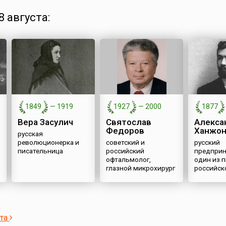
 августа:
1849
—
1919
1927
—
2000
1877
Вера Засулич
Святослав
Алекса
Федоров
Ханжон
русская
революционерка и
советский и
русский
писательница
российский
предприн
офтальмолог,
один из 
глазной микрохирург
российск
кинопро
ста