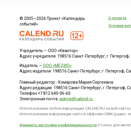
О проекте
© 2005—2026 Проект «Календарь
событий»
Условия исп
Учредитель — ООО «Квантор»
Адрес учредителя: 198516 Санкт-Петербург, г. Петергоф, Са
Издатель —
ООО «МЕДИО»
Адрес издателя: 198516 Санкт-Петербург, г. Петергоф, Санк
Главный редактор - Комарова Мария Сергеевна
Адрес редакции:
198516
Санкт-Петербург, г. Петергоф
,
Са
Телефон:
+7 812 640-06-60
Электронная почта:
askme@calend.ru
Использование любой информации CALEND.RU на веб-сайтах 
Использование информации сайта в оффлайн-СМИ (радио, тел
Изменить настройки конфиденциальности
(только для жител