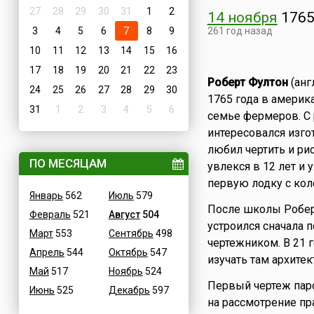
27
28
29
30
31
1
2
14 ноября
176
3
4
5
6
7
8
9
261 год назад
10
11
12
13
14
15
16
17
18
19
20
21
22
23
Роберт Фултон
(анг
24
25
26
27
28
29
30
1765 года в америк
31
1
2
3
4
5
6
семье фермеров. С 
интересовался изго
любил чертить и ри
ПО МЕСЯЦАМ
увлекся в 12 лет и
первую лодку с ко
Январь
562
Июль
579
После школы Робер
Февраль
521
Август
504
устроился сначала 
Март
553
Сентябрь
498
чертежником. В 21 
Апрель
544
Октябрь
547
изучать там архитек
Май
517
Ноябрь
524
Первый чертеж паро
Июнь
525
Декабрь
597
на рассмотрение пра