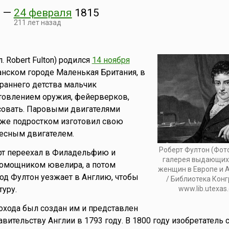
5
—
24 февраля
1815
211 лет назад
л. Robert Fulton) родился
14 ноября
анском городе Маленькая Британия, в
раннего детства мальчик
товлением оружия, фейерверков,
совать. Паровыми двигателями
 уже подростком изготовил свою
лесным двигателем.
Роберт Фултон (Фот
т переехал в Филадельфию и
галерея выдающих
помощником ювелира, а потом
женщин в Европе и 
год Фултон уезжает в Англию, чтобы
/ Библиотека Кон
туру.
www.lib.utexas
хода был создан им и представлен
вительству Англии в 1793 году. В 1800 году изобретатель 