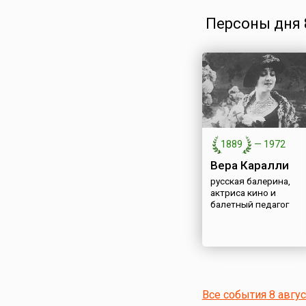
Персоны дня 8
1889
—
1972
Вера Каралли
русская балерина,
актриса кино и
балетный педагог
Все события 8 авгу