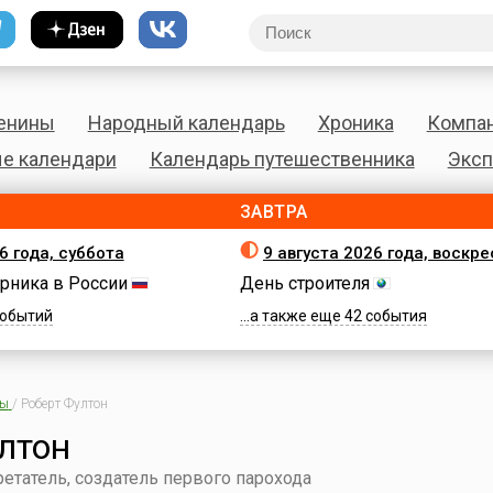
енины
Народный календарь
Хроника
Компа
е календари
Календарь путешественника
Эксп
ЗАВТРА
6 года, суббота
9 августа 2026 года, воскр
рника в России
День строителя
 событий
...а также еще 42 события
ны
/
Роберт Фултон
лтон
етатель, создатель первого парохода