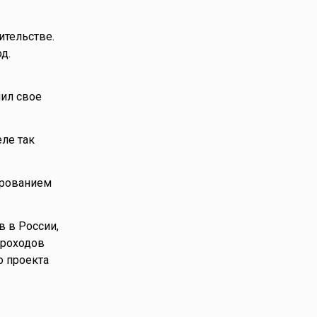
ительстве.
д.
шил свое
ле так
ированием
в в России,
ароходов
о проекта