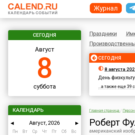
Журнал
Праздники
Им
СЕГОДНЯ
Производственны
Август
8
СЕГОДНЯ
8 августа 202
День физкульту
суббота
...а также еще 39
КАЛЕНДАРЬ
Главная страница
/
Персо
Роберт Фу
Август, 2026
◀
▶
американский изобр
Пн
Вт
Ср
Чт
Пт
Сб
Вс