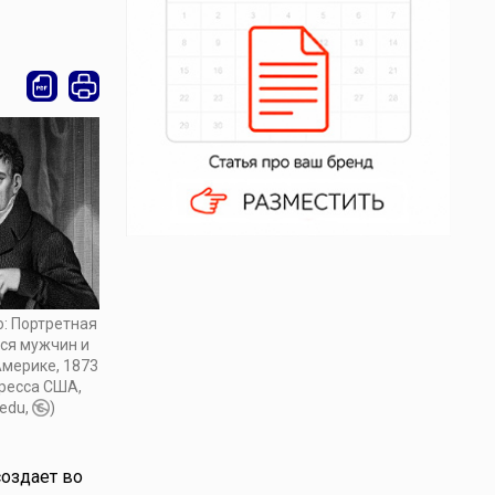
о: Портретная
ся мужчин и
Америке, 1873
гресса США,
.edu,
)
создает во