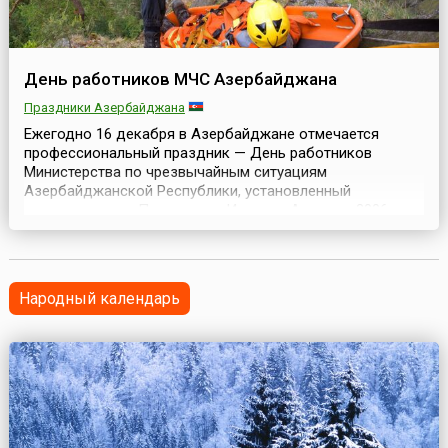
День работников МЧС Азербайджана
Праздники Азербайджана
Ежегодно 16 декабря в Азербайджане отмечается
профессиональный праздник — День работников
Министерства по чрезвычайным ситуациям
Азербайджанской Республики, установленный
распоряжением Президента Ильхама Алиева в 2006
году. Дата праздника выбрана в честь годовщины
создания в стране Министерства по чрезвычайным
ситуациям — МЧС Республики Азербайджан — 16
декабря 2005 года.МЧС Азербайджана п...
Народный календарь