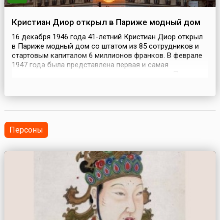
Кристиан Диор открыл в Париже модный дом
16 декабря 1946 года 41-летний Кристиан Диор открыл
в Париже модный дом со штатом из 85 сотрудников и
стартовым капиталом 6 миллионов франков. В феврале
1947 года была представлена первая и самая
знаменитая коллекция легендарного кутюрье. По
подиуму шли очаровательные манекенщицы в пышных
платьях с затянутой талией и высоко поднятым бюстом.
Образ «прекрасной дамы» от Диора кардинально
отличалс...
Персоны