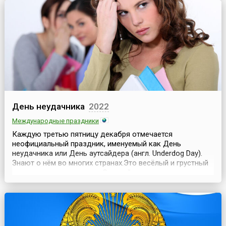
привязан к каким...
День неудачника
2022
Международные праздники
Каждую третью пятницу декабря отмечается
неофициальный праздник, именуемый как День
неудачника или День аутсайдера (англ. Underdog Day).
Знают о нём во многих странах.Это весёлый и грустный
праздник одновременно. С одной стороны, люди, не
способные сделать и шага, чтобы не попасть в какое-то
нелепое положение, которые получают на выходе
приложения усилий отрицательный результат или
проигрыш вы...