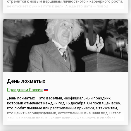
стремится к новым вершинам личностного и карьерного роста,
не опускает руки на пути к цели. А еще это дата — повод
собраться с силами и мыслями тем, кто постоянно
откладывает что-то на «завтрашний» день.Считается, что
изначально н...
День лохматых
Праздники России
День лохматых – это весёлый, неофициальный праздник,
который отмечают каждый год 16 декабря. Он посвящён всем,
кто любит пышные или растрёпанные причёски, а также тем,
кто ценит непринуждённый, естественный внешний вид. В этот
день на первый план выходит непринуждённость и свобода
самовыражения через образ и причёску.История
возникновения этого праздника остаётся тайной. Он не