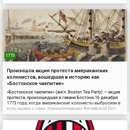
соперничества между различными группировками в
Католической Церкви. В 1643 году после смерти
Людовика XIII и Ришелье кардинал Мазарини стал перв...
1773
Произошла акция протеста американских
колонистов, вошедшая в историю как
«Бостонское чаепитие»
«Бостонское чаепитие» (англ. Boston Tea Party) — акция
протеста, произошедшая в гавани Бостона 16 декабря
1773 года, когда американские колонисты выбросили в
воду ящики с чаем, принадлежавшие Английской Ост-
Индской компании, в знак протеста против введенного
Великобританией налога на чай.В 1698 году Английский
парламент дал Английской Ост-Индской компании