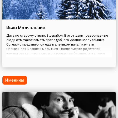
Иван Молчальник
Дата по старому стилю: 3 декабря. В этот день православные
люди отмечают память преподобного Иоанна Молчальника.
Согласно преданию, он еще мальчиком начал изучать
Священное Писание и молиться. После смерти родителей
юноша раздал часть своего наследства бедным, остальное
пожертвовал на постройку храмов и удалился в монастырь, где
прожил 10 лет, пока его не назначили епископом Колонийской
церкви. ...
Именины