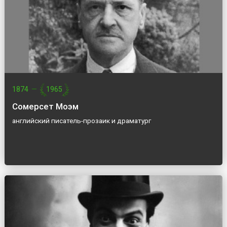
1874
—
1965
Сомерсет Моэм
английский писатель-прозаик и драматург