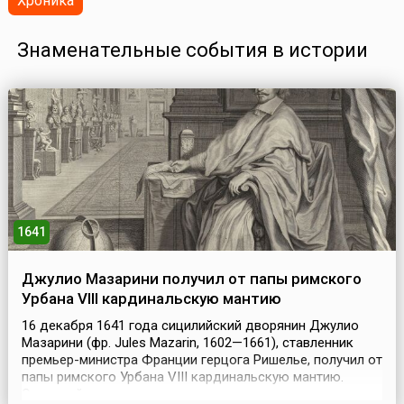
Хроника
Знаменательные события в истории
1641
Джулио Мазарини получил от папы римского
Урбана VIII кардинальскую мантию
16 декабря 1641 года сицилийский дворянин Джулио
Мазарини (фр. Jules Mazarin, 1602—1661), ставленник
премьер-министра Франции герцога Ришелье, получил от
папы римского Урбана VIII кардинальскую мантию.
Основной целью нового кардинала стало прекращение