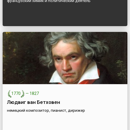
французский химик и политический деятель
1770
—
1827
Людвиг ван Бетховен
немецкий композитор, пианист, дирижер