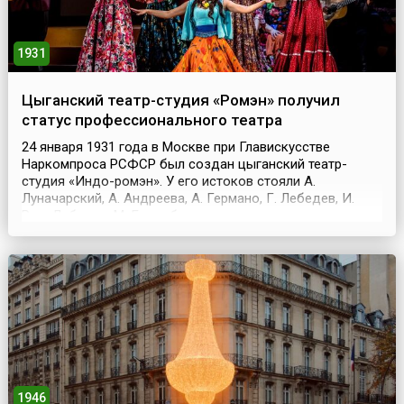
1931
Цыганский театр-студия «Ромэн» получил
статус профессионального театра
24 января 1931 года в Москве при Главискусстве
Наркомпроса РСФСР был создан цыганский театр-
студия «Индо-ромэн». У его истоков стояли А.
Луначарский, А. Андреева, А. Германо, Г. Лебедев, И.
Ром-Лебедев, М. Гольдблат, почетным членом
организационной группы был В. Мейерхольд. В апреле
1931 года состоялся первый публичный спектакль
театра-студии. А 16 декабря 1931 года «Ромэн» стал
профессиональн...
1946