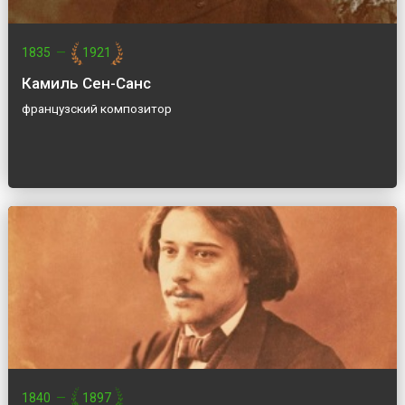
1835
—
1921
Камиль Сен-Санс
французский композитор
1840
—
1897