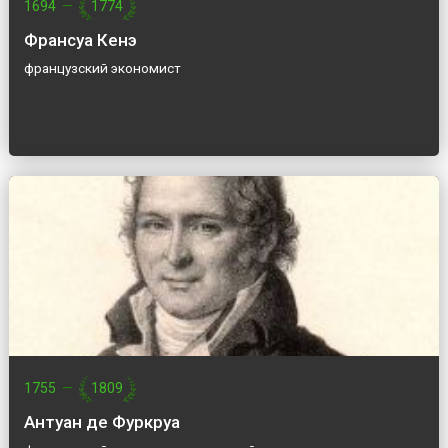
1694
—
1774
Франсуа Кенэ
французский экономист
1755
—
1809
Антуан де Фуркруа