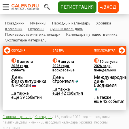
РЕГИСТРАЦИЯ
ВХОД
Праздники
Именины
Народный календарь
Хроника
Компании
Персоны
Лунный календарь
Производственные календари
Календарь путешественника
Экспертные материалы
СЕГОДНЯ
ЗАВТРА
ПОСЛЕЗАВТРА
8 августа
9 августа
10 августа
2026 года,
2026 года,
2026 года,
суббота
воскресенье
понедельник
День
День
Международны
физкультурника
строителя
день
в России
биодизеля
...а также
...а также
еще 42 события
еще 39 событий
...а также
еще 42 события
Главная страница
/
Календарь
/
16 декабря 2022 года — праздники,
памятные даты, именины, народный календарь, хроника, персоны,
дни городов