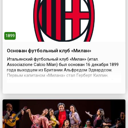
монополию на поставку чая в Великобрит...
1899
Основан футбольный клуб «Милан»
Итальянский футбольный клуб «Милан» (итал.
Associazione Calcio Milan) был основан 16 декабря 1899
года выходцем из Британии Альфредом Эдвардсом.
Первым капитаном «Милана» стал Герберт Килпин.
Именно он придумал форму клуба и её цвета: чёрный и
красный. Красный цвет символизировал дьявола —
покровителя команды, а чёрный — опасность, которая
грозила всем его соперникам. Эмблемой клуба стал щит
с изо...