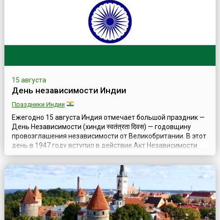
15 августа
День независимости Индии
Праздники Индии
Ежегодно 15 августа Индия отмечает большой праздник —
День Независимости (хинди स्वतंत्रता दिवस) — годовщину
провозглашения независимости от Великобритании. В этот
день в 1947 году вступил в действие Акт Независимости
Индии (англ. Indian Independence Act), и над стенами
Красного форта в Дели первым премьер-министром
страны Джавахарлалом Неру при огромном стечении
народа был поднят трехцветный ...