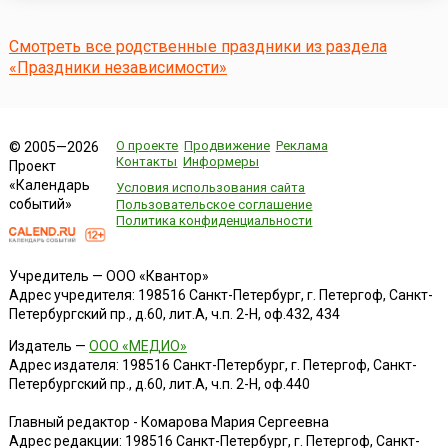
Декларации о независимости — документа, объявляющего
независимость Молдавии и о выходе Республики из
состава СССР после провала августов...
Смотреть все родственные праздники из раздела
«Праздники независимости»
О проекте
Продвижение
Реклама
© 2005—2026
Контакты
Информеры
Проект
«Календарь
Условия использования сайта
событий»
Пользовательское соглашение
Политика конфиденциальности
Учредитель — ООО «Квантор»
Адрес учредителя: 198516 Санкт-Петербург, г. Петергоф, Санкт-
Петербургский пр., д.60, лит.А, ч.п. 2-Н, оф.432, 434
Издатель —
ООО «МЕДИО»
Адрес издателя: 198516 Санкт-Петербург, г. Петергоф, Санкт-
Петербургский пр., д.60, лит.А, ч.п. 2-Н, оф.440
Главный редактор - Комарова Мария Сергеевна
Адрес редакции:
198516
Санкт-Петербург, г. Петергоф
,
Санкт-