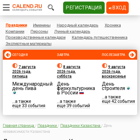
РЕГИСТРАЦИЯ
ВХОД
Праздники
Именины
Народный календарь
Хроника
Компании
Персоны
Лунный календарь
Производственные календари
Календарь путешественника
Экспертные материалы
СЕГОДНЯ
ЗАВТРА
ПОСЛЕЗАВТРА
7 августа
8 августа
9 августа
2026 года,
2026 года,
2026 года,
пятница
суббота
воскресенье
Международный
День
День
день пива
физкультурника
строителя
в России
...а также
...а также
...а также
еще 42 события
еще 33 события
еще 39 событий
Главная страница
/
Праздники
/
Праздники Казахстана
/
День
независимости Казахстана