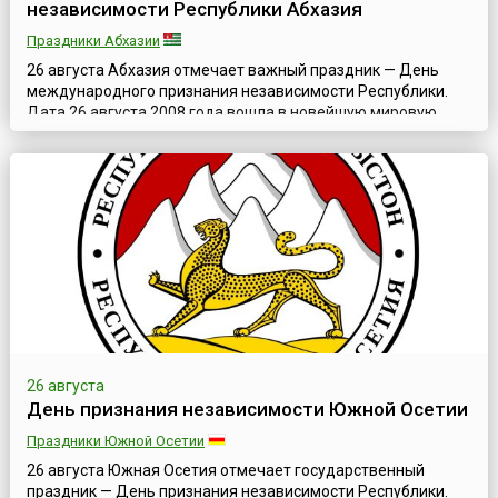
независимости Республики Абхазия
Праздники Абхазии
26 августа Абхазия отмечает важный праздник — День
международного признания независимости Республики.
Дата 26 августа 2008 года вошла в новейшую мировую
историю как день обретения Республикой Абхазия
долгожданной независимости.Свою независимость
Республика провозгласила еще в начале 1990-х годов —
после войны с Грузией (1992—1993). Однако, данный факт
не вызвал широкого международного резо...
26 августа
День признания независимости Южной Осетии
Праздники Южной Осетии
26 августа Южная Осетия отмечает государственный
праздник — День признания независимости Республики.