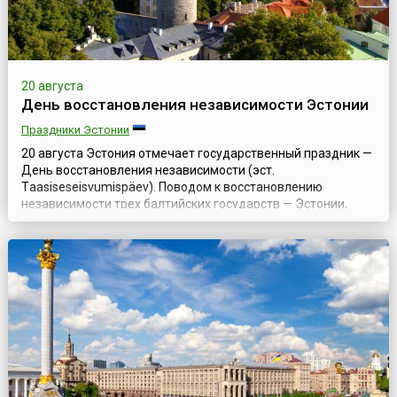
20 августа
День восстановления независимости Эстонии
Праздники Эстонии
20 августа Эстония отмечает государственный праздник —
День восстановления независимости (эст.
Тaasiseseisvumispäev). Поводом к восстановлению
независимости трех балтийских государств — Эстонии,
Латвии и Литвы, входивших с 1940 года в состав СССР,
послужили события в августе 1991 года, когда в Советском
Союзе произошла попытка государственного
переворота.20 августа 1991 года Верховный Сове...