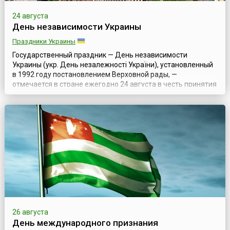
24 августа
День независимости Украины
Праздники Украины
Государственный праздник — День независимости
Украины (укр. День незалежності України), установленный
в 1992 году постановлением Верховной рады, —
отмечается в стране ежегодно 24 августа в честь принятия
Верховным советом УССР «Акта провозглашения
независимости Украины». Это событие и считают датой
образования украинского государства в современном
виде.Историю Украины принято отсчитывать с мом...
26 августа
День международного признания