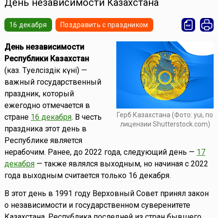
День независимости Казахстана
16 декабря
Поздравить с праздником
День независимости
Республики Казахстан
(каз. Тәуелсіздік күні) —
важный государственный
праздник, который
ежегодно отмечается в
Герб Казахстана (Фото: yui, по
стране
16 декабря
. В честь
лицензии Shutterstock.com)
праздника этот день в
Республике является
нерабочим. Ранее, до 2022 года, следующий день —
17
декабря
— также являлся выходным, но начиная с 2022
года выходным считается только 16 декабря.
В этот день в 1991 году Верховный Совет принял закон
о независимости и государственном суверенитете
Казахстана. Республика последней из стран бывшего