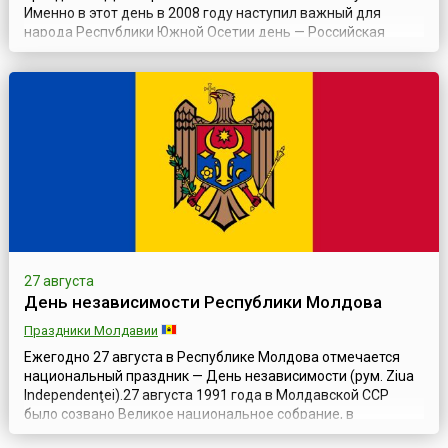
Именно в этот день в 2008 году наступил важный для
народа Республики Южной Осетии день — Российская
Федерация первой из государств мира приняла решение о
признании независимости Республики Южная Осетия.В
ночь на 8 августа 2008 года грузинские войска атаковали
Южную Осетию и разрушили часть ...
27 августа
День независимости Республики Молдова
Праздники Молдавии
Ежегодно 27 августа в Республике Молдова отмечается
национальный праздник — День независимости (рум. Ziua
Independenţei).27 августа 1991 года в Молдавской ССР
было созвано Великое национальное собрание, в
результате которого Парламент проголосовал за принятие