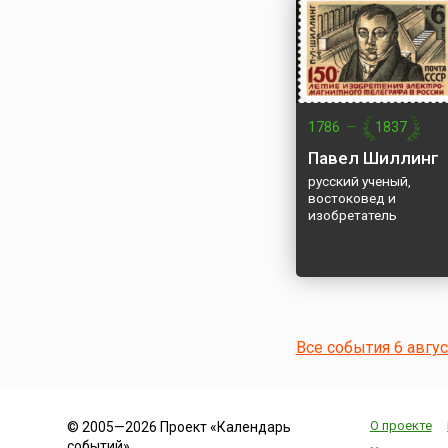
1786
—
1837
Павел Шиллинг
русский ученый,
востоковед и
изобретатель
Все события 6 авгу
О проекте
© 2005—2026 Проект «Календарь
событий»