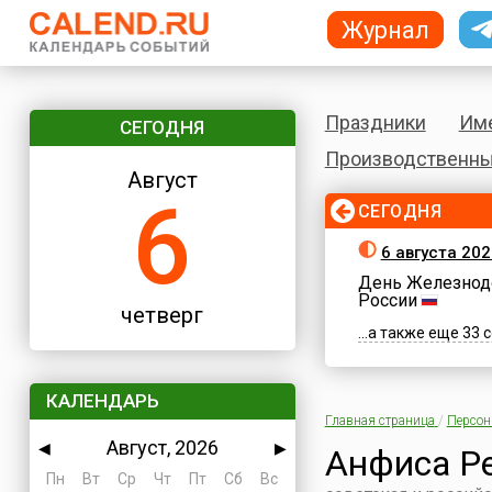
Журнал
Праздники
Им
СЕГОДНЯ
Производственны
Август
6
СЕГОДНЯ
6 августа 202
День Железнод
России
четверг
...а также еще 33
КАЛЕНДАРЬ
Главная страница
/
Персо
Август, 2026
◀
▶
Анфиса Р
Пн
Вт
Ср
Чт
Пт
Сб
Вс