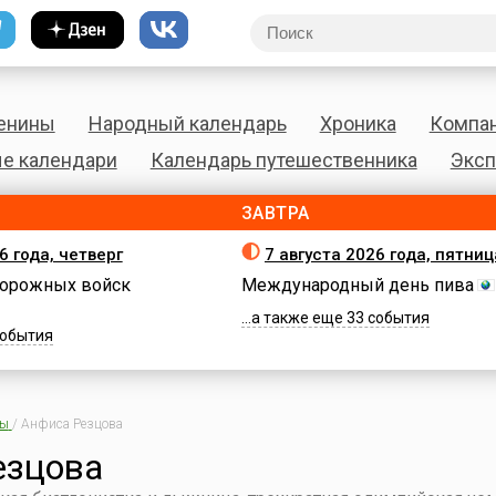
енины
Народный календарь
Хроника
Компа
е календари
Календарь путешественника
Эксп
ЗАВТРА
6 года, четверг
7 августа 2026 года, пятниц
орожных войск
Международный день пива
...а также еще 33 события
 события
ны
/
Анфиса Резцова
езцова