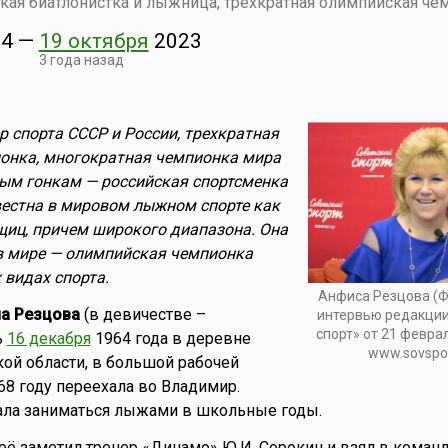
ская биатлонистка и лыжница, трехкратная олимпийская че
4
—
19 октября
2023
3 года назад
 спорта СССР и России, трехкратная
онка, многократная чемпионка мира
ым гонкам — российская спортсменка
вестна в мировом лыжном спорте как
щиц, причем широкого диапазона. Она
в мире — олимпийская чемпионка
 видах спорта.
Анфиса Резцова (Ф
а Резцова
(в девичестве –
интервью редакции
спорт» от 21 феврал
ь
16 декабря
1964 года в деревне
www.sovspor
ой области, в большой рабочей
68 году переехала во Владимир.
чала заниматься лыжами в школьные годы.
 её заметил тренер «Динамо» Ю.И. Сорокин и взял в команд