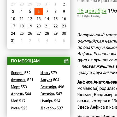
советская и россий
27
28
29
30
31
1
2
16 декабря
196
3
4
5
6
7
8
9
62 года назад
10
11
12
13
14
15
16
17
18
19
20
21
22
23
24
25
26
27
28
29
30
Заслуженный мастер
31
1
2
3
4
5
6
олимпийская чемпи
по биатлону и лыжн
Анфиса Резцова из
одна из лучших гон
ПО МЕСЯЦАМ
— первая женщина 
сразу в двух зимних
Январь
562
Июль
579
Февраль
521
Август
504
Анфиса Анатольевн
Март
553
Сентябрь
498
Романова) родилас
Апрель
544
Октябрь
547
Якимец Владимирск
семье, которая в 19
Май
517
Ноябрь
524
Здесь Анфиса и на
Июнь
525
Декабрь
597
На одних из сборов