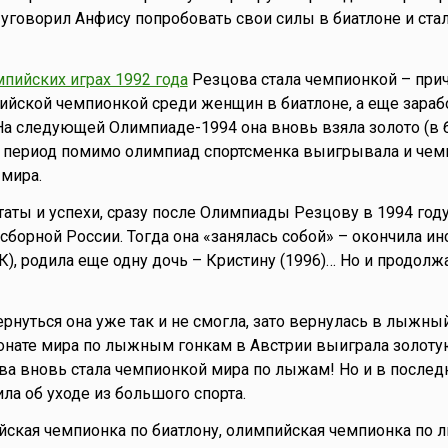
 уговорил Анфису попробовать свои силы в биатлоне и стал
пийских играх 1992 года
Резцова стала чемпионкой – при
ийской чемпионкой среди женщин в биатлоне, а еще зараб
 На следующей Олимпиаде-1994 она вновь взяла золото (в 
же период помимо олимпиад спортсменка выигрывала и че
 мира.
таты и успехи, сразу после Олимпиады Резцову в 1994 год
сборной России. Тогда она «занялась собой» – окончила ин
), родила еще одну дочь – Кристину (1996)… Но и продолж
рнуться она уже так и не смогла, зато вернулась в лыжный
онате мира по лыжным гонкам в Австрии выиграла золоту
ова вновь стала чемпионкой мира по лыжам! Но и в последн
ла об уходе из большого спорта.
йская чемпионка по биатлону, олимпийская чемпионка по