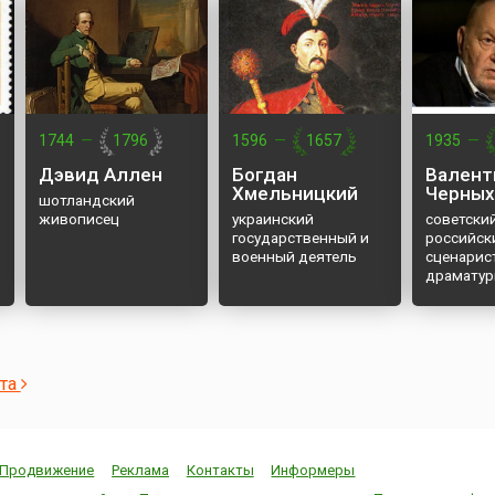
1744
—
1796
1596
—
1657
1935
—
Дэвид Аллен
Богдан
Валент
Хмельницкий
Черных
шотландский
живописец
украинский
советский
государственный и
российск
военный деятель
сценарист
драматург
продюсер
ста
Продвижение
Реклама
Контакты
Информеры