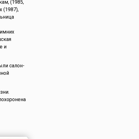
ам, (1985,
 (1987),
льница
зимних
шская
е и
ыли салон-
нной
зни.
похоронена