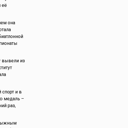
 её
чем она
отала
биатлонной
мпионаты
у вывели из
ститут
ала
 спорт и в
ю медаль –
ий раз,
 лыжным