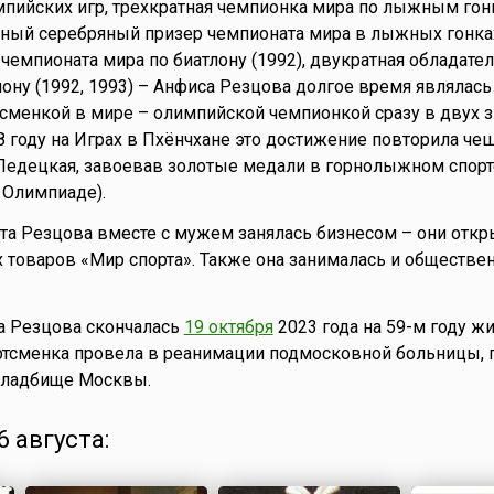
мпийских игр, трехкратная чемпионка мира по лыжным гонк
атный серебряный призер чемпионата мира в лыжных гонках
чемпионата мира по биатлону (1992), двукратная обладате
лону (1992, 1993) – Анфиса Резцова долгое время являлась
сменкой в мире – олимпийской чемпионкой сразу в двух 
18 году на Играх в Пхёнчхане это достижение повторила че
Ледецкая, завоевав золотые медали в горнолыжном спорт
 Олимпиаде).
рта Резцова вместе с мужем занялась бизнесом – они откр
 товаров «Мир спорта». Также она занималась и обществе
а Резцова скончалась
19 октября
2023 года на 59-м году жи
ртсменка провела в реанимации подмосковной больницы, 
кладбище Москвы.
 августа: