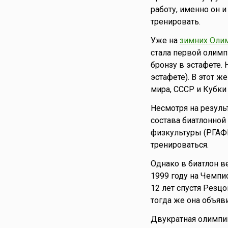
работу, именно он и
тренировать.
Уже на
зимних Олим
стала первой олимп
бронзу в эстафете.
эстафете). В этот 
мира, СССР и Кубки
Несмотря на резуль
состава биатлонной 
физкультуры (РГАФК
тренироваться.
Однако в биатлон ве
1999 году на Чемпи
12 лет спустя Резц
тогда же она объяви
Двукратная олимпи