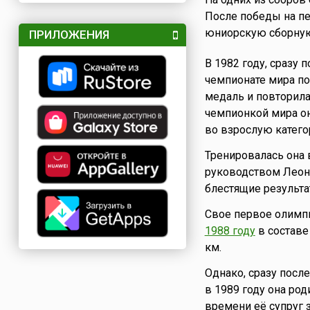
После победы на п
юниорскую сборну
ПРИЛОЖЕНИЯ
В 1982 году, сразу
чемпионате мира п
медаль и повторила
чемпионкой мира он
во взрослую катег
Тренировалась она 
руководством Леони
блестящие результат
Свое первое олимп
1988 году
в составе
км.
Однако, сразу посл
в 1989 году она ро
времени её супруг 