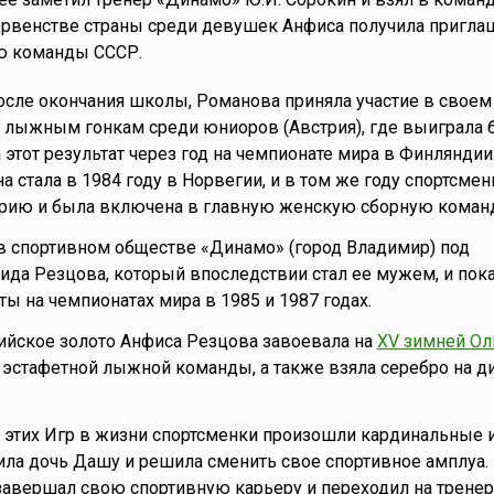
ервенстве страны среди девушек Анфиса получила пригла
ю команды СССР.
 после окончания школы, Романова приняла участие в свое
о лыжным гонкам среди юниоров (Австрия), где выиграла
 этот результат через год на чемпионате мира в Финлянди
а стала в 1984 году в Норвегии, и в том же году спортсме
орию и была включена в главную женскую сборную коман
в спортивном обществе «Динамо» (город Владимир) под
да Резцова, который впоследствии стал ее мужем, и пок
ы на чемпионатах мира в 1985 и 1987 годах.
ийское золото Анфиса Резцова завоевала на
XV зимней Ол
 эстафетной лыжной команды, а также взяла серебро на д
е этих Игр в жизни спортсменки произошли кардинальные 
дила дочь Дашу и решила сменить свое спортивное амплуа.
завершал свою спортивную карьеру и переходил на трене