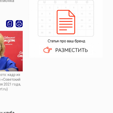
мпионка
ото: кадр из
 «Советский
я 2021 года,
t.ru)
у клуба.