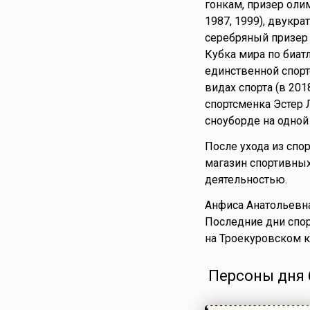
гонкам, призер оли
1987, 1999), двукр
серебряный призер 
Кубка мира по биат
единственной спорт
видах спорта (в 20
спортсменка Эстер 
сноуборде на одной
После ухода из спо
магазин спортивных
деятельностью.
Анфиса Анатольевн
Последние дни спо
на Троекуровском 
Персоны дня 6