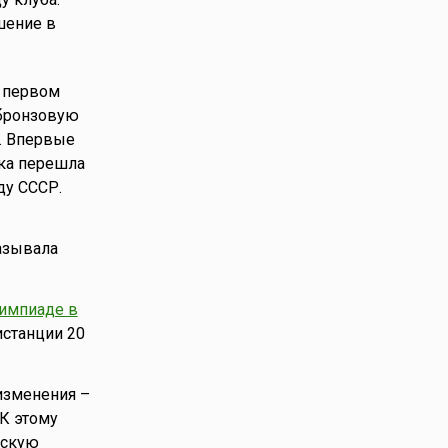
шение в
м первом
 бронзовую
и. Впервые
нка перешла
ду СССР.
азывала
импиаде в
истанции 20
изменения –
 К этому
рскую