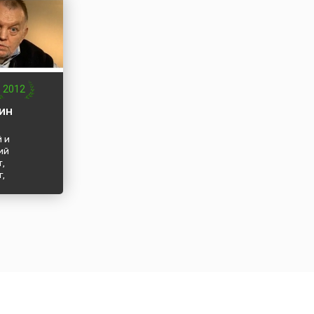
2012
ин
 и
ий
,
,
, педагог