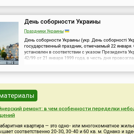
порой и с грустью вспоминает прекрасные дни, пр
с дедушкой или бабушкой. Ведь именно они украша
детст...
День соборности Украины
Праздники Украины
День соборности Украины (укр. День соборності Ук
государственный праздник, отмечаемый 22 января.
установлен в соответствии с указом Президента У
42/99 от 21 января 1999 года, в честь дня провозгл
1919 году Акта воссоединения Украинской Народно
Республики (УНР) и Западно-Украинской Народной
Республики (ЗУНР) в единое украинское государств
январе 1918 года была...
 материалы
нерский ремонт: в чем особенности переделки неб
щений
абаритная квартира — это одно- или многокомнатное жилье
ает соответственно 20-30, 30-40 и 60 кв. м. Однако и зде