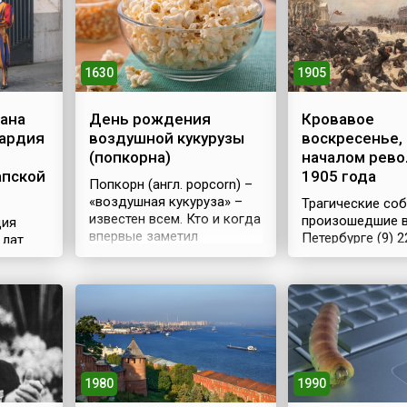
1630
1905
дана
День рождения
Кровавое
ардия
воздушной кукурузы
воскресенье,
(попкорна)
началом рев
апской
1905 года
Попкорн (англ. popcorn) –
«воздушная кукуруза» –
Трагические соб
известен всем. Кто и когда
произошедшие в
дия
впервые заметил
Петербурге (9) 2
лат.
удивительное свойство
1905 года, воше
попкорна взрываться от
историю как Кр
высокой температуры,
Красное воскре
неизвестно. Скорее всего,
положили начал
древний человек узнал это
революции. Фак
нной
во время пожара. При
спланированное
апы) –
благоприятных условиях
петербургских р
зерна кукурузы могут
сначала выгляд
1980
1990
сохраняться очень долго.
безобидным ше