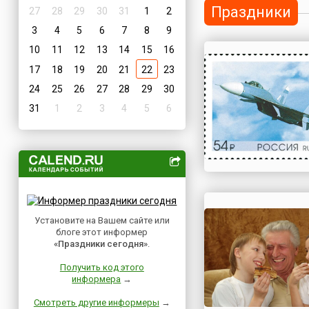
Праздники
27
28
29
30
31
1
2
3
4
5
6
7
8
9
10
11
12
13
14
15
16
17
18
19
20
21
22
23
24
25
26
27
28
29
30
31
1
2
3
4
5
6
Установите на Вашем сайте или
блоге этот информер
«Праздники сегодня»
.
Получить код этого
информера
→
Смотреть другие информеры
→