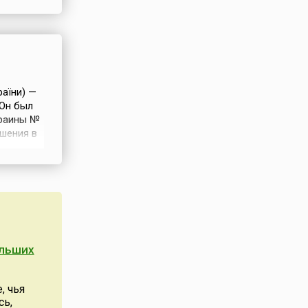
оведенные
ли наше
раїни) —
 Он был
краины №
ашения в
й
о.В
ольших
, чья
сь,