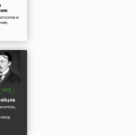
н
ник
огослов и
ник,
1972
Зайцев
исатель,
ровед