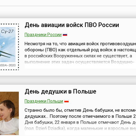
День авиации войск ПВО России
Праздники России
Несмотря на то, что авиация войск противовоздуш
обороны (ПВО) как отдельный род войск в настоящ
в российских Вооруженных силах не существует, а
выполнение этих задач осуществляется Воздушно-
космическими силами РФ, среди воинских памятных
праздников сохранился День авиации войск ПВО,
отмечаемый ежегодно 22 января. Приказ об учреж
праздника был подписан ещё в 1996 году глав...
День дедушки в Польше
Праздники Польши
Странно было бы, отметив День бабушки, не вспомн
дедушках... Поэтому после отмечаемого в Польше 2
Дня бабушки, 22 января в Польше отмечают День 
(пол. Dzień Dziadka), когда маленькие и взрослые вн
поздравляют их праздником. Каждый из нас с радо