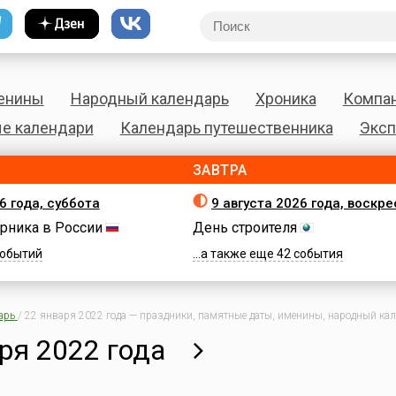
енины
Народный календарь
Хроника
Компа
е календари
Календарь путешественника
Эксп
ЗАВТРА
6 года, суббота
9 августа 2026 года, воскр
рника в России
День строителя
 событий
...а также еще 42 события
арь
/
22 января 2022 года — праздники, памятные даты, именины, народный кале
ря 2022 года