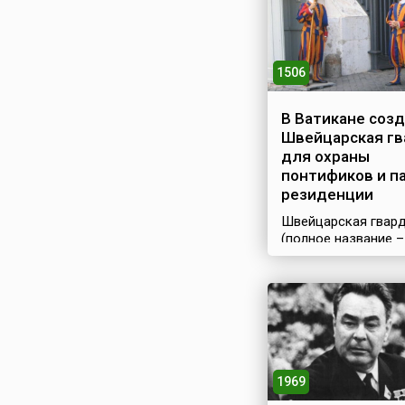
1506
В Ватикане соз
Швейцарская гв
для охраны
понтификов и п
резиденции
Швейцарская гвар
(полное название – 
Cohors pedestris
Helvetiorum a sacra
custodia Pontificis –
Пехотная когорта
швейцарцев свяще
охраны Римского П
это не просто
вооруженные силы
1969
Ватикана, а одна из