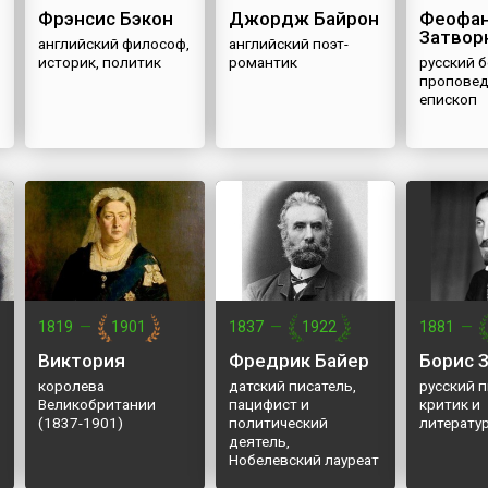
Фрэнсис Бэкон
Джордж Байрон
Феофа
Затвор
английский философ,
английский поэт-
историк, политик
романтик
русский б
проповед
епископ
1819
—
1901
1837
—
1922
1881
—
Виктория
Фредрик Байер
Борис 
королева
датский писатель,
русский п
Великобритании
пацифист и
критик и
(1837-1901)
политический
литерату
деятель,
Нобелевский лауреат