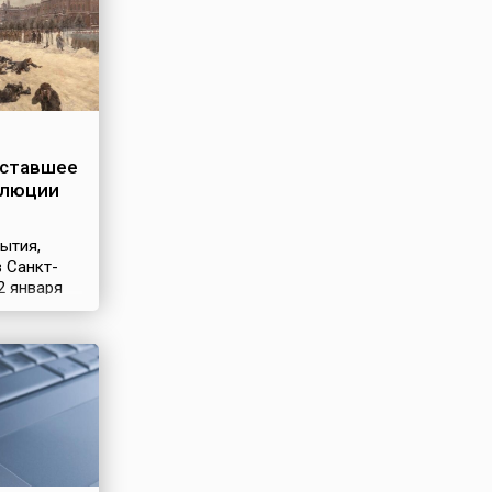
 ставшее
олюции
ытия,
 Санкт-
2 января
дшие в
овавое или
сенье,
о
тически
 восстание
абочих
ело
ствием с