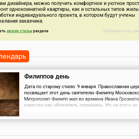
гам дизайнера, можно получить комфортное и уютное прост
монт однокомнатной квартиры, как и остальных типов жиль
аботки индивидуального проекта, в котором будут учтены
желания заказчика.
еть
другие статьи
раздела
Публикуется на пр
лендарь
Филиппов день
Дата по старому стилю: 9 января. Православная цер
посвящает этот день святителю Филиппу Московско
Митрополит Филипп жил во времена Ивана Грозного
известен как обличитель опричнины. Из-за этого он 
опалу, был отправлен в ссылку, а позже — убит Мал
Скуратовым.На Руси Филиппов день считался днем
хозяйственных забот. За время праздников таких д
обычно накапливалось множес...