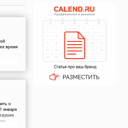
ной
ее время
 дат и
дении
ить о
1 января
дедушек
уки
стью, а