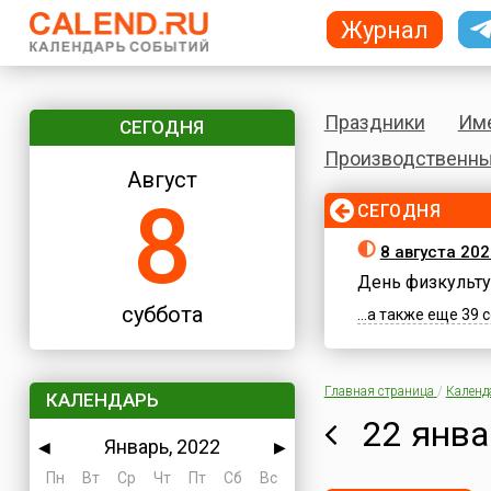
Журнал
Праздники
Им
СЕГОДНЯ
Производственны
Август
8
СЕГОДНЯ
8 августа 202
День физкульту
суббота
...а также еще 39
Главная страница
/
Календ
КАЛЕНДАРЬ
22 янва
Январь, 2022
◀
▶
Пн
Вт
Ср
Чт
Пт
Сб
Вс