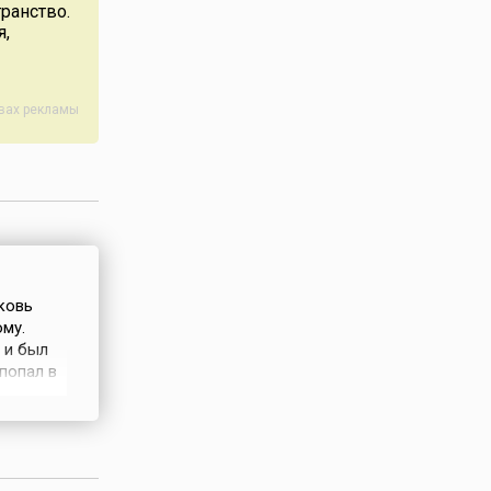
ранство.
я,
авах рекламы
ковь
му.
 и был
попал в
ютой
ел