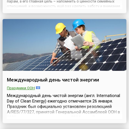
парам, а его главная цель – напомнить о ценности семейных
отношений, и возможность ещё раз уделить заботу и внимание
своей «второй половинке». Кто и когда учредил эту дату –
достоверных сведений нет. По одной из версий, свою...
Международный день чистой энергии
Праздники ООН
Международный день чистой энергии (англ. International
Day of Clean Energy) ежегодно отмечается 26 января.
Праздник был официально установлен резолюцией
A/RES/77/327, принятой Генеральной Ассамблеей ООН в
2023 году, и впервые отмечен в 2024 году. В резолюции
подчёркивается, что доступ к чистой и надёжной
энергии является неотъемлемым условием социального