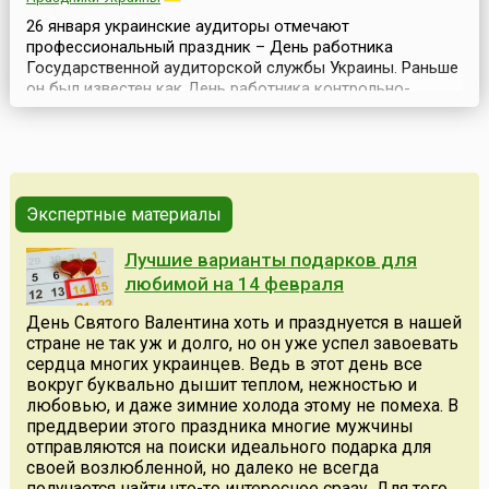
26 января украинские аудиторы отмечают
профессиональный праздник – День работника
Государственной аудиторской службы Украины. Раньше
он был известен как День работника контрольно-
ревизионной службы, в связи с тем, что 26 января 1993
года был подписан Закон № 2939-XII «О
государственной контрольно-ревизионной службе в
Украине». Контрольно-ревизионная служба вошла в
систему органов государственн...
Экспертные материалы
Лучшие варианты подарков для
любимой на 14 февраля
День Святого Валентина хоть и празднуется в нашей
стране не так уж и долго, но он уже успел завоевать
сердца многих украинцев. Ведь в этот день все
вокруг буквально дышит теплом, нежностью и
любовью, и даже зимние холода этому не помеха. В
преддверии этого праздника многие мужчины
отправляются на поиски идеального подарка для
своей возлюбленной, но далеко не всегда
получается найти что-то интересное сразу. Для того,