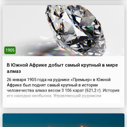
впереди, не знал никто. Почти ни у кого из них ...
1905
В Южной Африке добыт самый крупный в мире
алмаз
26 января 1905 года на руднике «Премьер» в Южной
Африке был поднят самый крупный в истории
человечества алмаз весом 3 106 карат (621,2 г). История
его находки необычна. Управляющий рудником
Фредерик Уэлс совершал свой вечерний обход, когда
заметил яркий блеск и сверкание, исходившие из точки
на стенке карьера. Уэлс с рабочим добрались до места
не без труда – точка находилась в 9 метрах под вер...