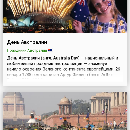
День Австралии
Праздники Австралии
День Австралии (англ. Australia Day) — национальный и
любимейший праздник австралийцев — знаменует
начало освоения Зеленого континента европейцами. 26
января 1788 года капитан Артур Филипп (англ. Arthur
Phillip, 1738—1814) высадился в бухте Сиднея, поднял
британский флаг и основал первую колонию — Новый
Южный Уэльс.Это произошло 18 лет спустя после
открытия континента английским мореплавателем...