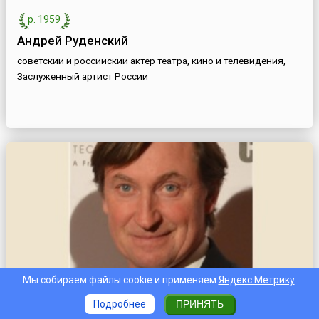
р. 1959
Андрей Руденский
советский и российский актер театра, кино и телевидения,
Заслуженный артист России
Мы собираем файлы cookie и применяем
Яндекс.Метрику
.
р. 1961
Подробнее
ПРИНЯТЬ
Уэйн Гретцки