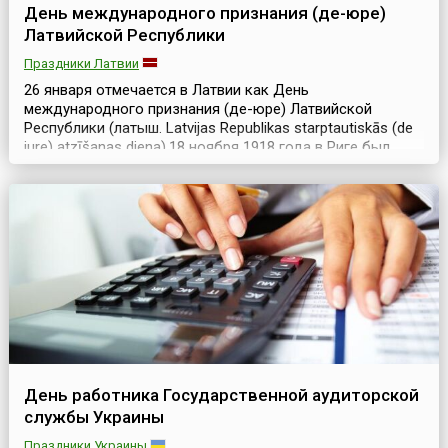
День международного признания (де-юре)
Латвийской Республики
Праздники Латвии
26 января отмечается в Латвии как День
международного признания (де-юре) Латвийской
Республики (латыш. Latvijas Republikas starptautiskās (de
jure) atzīšanas diena).18 ноября 1918 года в Риге был
провозглашен «Акт о независимости», по которому
Латвия становилась независимым государством.26
января 1921 года страны Дружеского соглашения —
Великобритания, Франция, Италия, Япония и Бельгия,
по...
День работника Государственной аудиторской
службы Украины
Праздники Украины