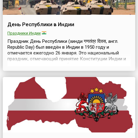
День Республики в Индии
Праздники Индии
Праздник День Республики (хинди गणतंत्र दिवस, англ.
Republic Day) был введён в Индии в 1950 году и
отмечается ежегодно 26 января. Это национальный
праздник, отмечающий принятие Конституции Индии и
переход страны от статуса британского доминиона к
республике.Свою независимость от Великобритании
Индия провозгласила 15 августа 1947 года. Две недели
спустя был назначен специальный комитет для разр...