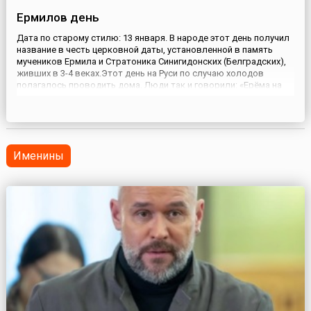
Ермилов день
Дата по старому стилю: 13 января. В народе этот день получил
название в честь церковной даты, установленной в память
мучеников Ермила и Стратоника Синигидонских (Белградских),
живших в 3-4 веках.Этот день на Руси по случаю холодов
полагалось проводить дома. Люди так и говорили: «Ерёма на
печи — болезнь одолей и больше не болей». Ещё одна похожая
поговорка звучала так: «Ерёма на печи, а кошка в...
Именины