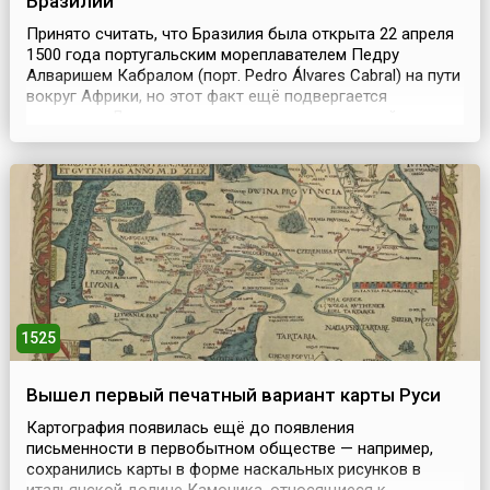
Бразилии
Принято считать, что Бразилия была открыта 22 апреля
1500 года португальским мореплавателем Педру
Алваришем Кабралом (порт. Pedro Álvares Cabral) на пути
вокруг Африки, но этот факт ещё подвергается
сомнению. Лавры первооткрывателя территорий,
относящихся к современной Бразилии, принадлежат
Висенте Яньесу Пинсону (исп. Vicente Yáñez Pinzón),
испанскому мореплавателю, исследователю и
конкистадору. ...
1525
Вышел первый печатный вариант карты Руси
Картография появилась ещё до появления
письменности в первобытном обществе — например,
сохранились карты в форме наскальных рисунков в