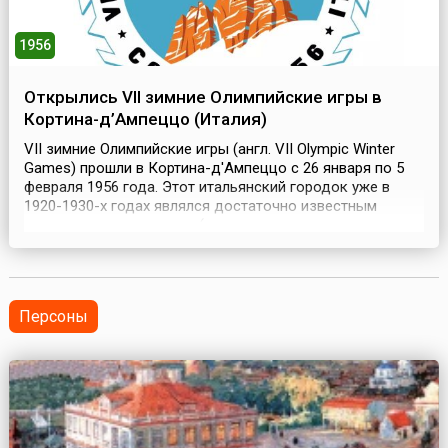
1956
Открылись VII зимние Олимпийские игры в
Кортина-д’Ампеццо (Италия)
VII зимние Олимпийские игры (англ. VII Olympic Winter
Games) прошли в Кортина-д'Ампеццо с 26 января по 5
февраля 1956 года. Этот итальянский городок уже в
1920-1930-х годах являлся достаточно известным
центром зимнего спорта (здесь проводились
соревнования мирового уровня по лыжному и
горнолыжному спорту) и должен был проводить зимние
Олимпийские игры еще в 1944 году, но которые были
отменены из-з...
Персоны