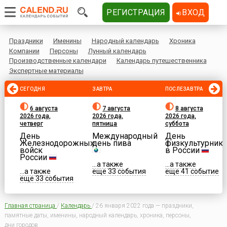
РЕГИСТРАЦИЯ
ВХОД
Праздники
Именины
Народный календарь
Хроника
Компании
Персоны
Лунный календарь
Производственные календари
Календарь путешественника
Экспертные материалы
СЕГОДНЯ
ЗАВТРА
ПОСЛЕЗАВТРА
6 августа
7 августа
8 августа
2026 года,
2026 года,
2026 года,
четверг
пятница
суббота
День
Международный
День
Железнодорожных
день пива
физкультурника
войск
в России
России
...а также
...а также
...а также
еще 33 события
еще 41 событие
еще 33 события
Главная страница
/
Календарь
/
26 января 2022 года — праздники,
памятные даты, именины, народный календарь, хроника, персоны,
дни городов