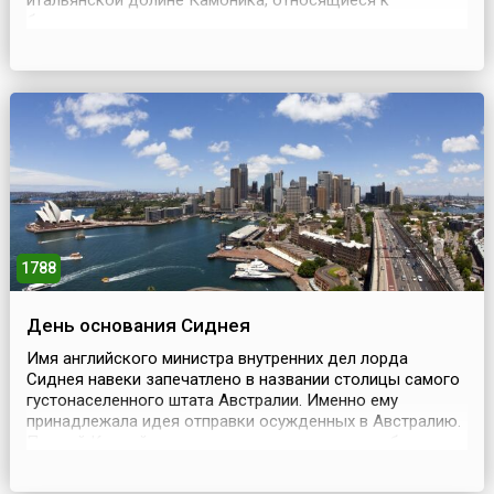
итальянской долине Камоника, относящиеся к
бронзовому веку; древнеегипетские и вавилонские
карты, относящиеся к 3-1 тысячелетию до н.
э.Древнегреческий учёный Клавдий Птолемей составил
обширный справочник по координатам различных точек
и учебник по составлению...
1788
День основания Сиднея
Имя английского министра внутренних дел лорда
Сиднея навеки запечатлено в названии столицы самого
густонаселенного штата Австралии. Именно ему
принадлежала идея отправки осужденных в Австралию.
Первый Конвой с заключенными погрузили на борт в
Плимуте в марте 1787 года. Им пришлось ждать еще два
месяца, прежде чем они отправились в путь. Что ждало