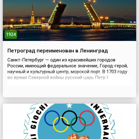
1924
Петроград переименован в Ленинград
Санкт-Петербург — один из красивейших городов
России, имеющий федеральное значение, Город-герой,
научный и культурный центр, морской порт. В 1703 году
во время Северной войны русский царь Петр I
определил на Заячьем острове место для постройки
русской крепости Санкт-Питер-Бурх (крепость Святого
Петра). Начатый со строительства храма Петра и Павла,
город стремительно расстраивался. Санкт-Пе...