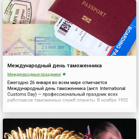
и экономического развития, а также важнейши...
Международный день таможенника
Международные праздники
Ежегодно 26 января во всем мире отмечается
Международный день таможенника (англ. International
Customs Day) — профессиональный праздник всех
работников таможенных служб планеты. В ноябре 1952
года вступила в силу Конвенция об образовании Совета
таможенного сотрудничества. 26 января 1953 года в
Брюсселе состоялась первая сессия Совета
таможенного сотрудничества, в 1994 году получившего
свое нын...