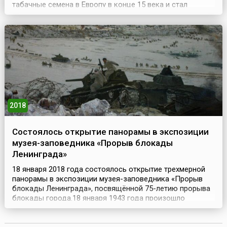
табачные семена в Европу в конце 15 века и стал
выращивать это растение сначала как декоративное, а
потом и для курения. Довольно быстро курение стало
модным явлением, и в конце 16 – начале 17 веков оно
распространилось из Европы на другие материки. ...
2018
Состоялось открытие панорамы в экспозиции
музея-заповедника «Прорыв блокады
Ленинграда»
18 января 2018 года состоялось открытие трехмерной
панорамы в экспозиции музея-заповедника «Прорыв
блокады Ленинграда», посвящённой 75-летию прорыва
блокады города.18 января 1943 года произошло
знаковое событие в истории Великой Отечественной
войны. Операция «Искра», проводившаяся силами