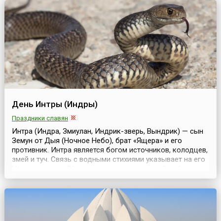
руке – они появляются каждую зиму на улицах и ...
День Интры (Индры)
Праздники славян
Интра (Индра, Змиулан, Индрик-зверь, Вындрик) — сын
Земун от Дыя (Ночное Небо), брат «Ящера» и его
противник. Интра является богом источников, колодцев,
змей и туч. Связь с водными стихиями указывает на его
Навью природу (Навь в восточнославянской мифологии
дух смерти, а также мертвец).В ночь ведуны
заговаривали трубы домов, через которые Навь
проникал в дома. Интра — обитатель подземелья, и в...