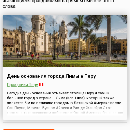
являющиеся праздниками в прямом смысле этого
слова.
День основания города Лимы в Перу
Праздники Перу
Сегодня день основания отмечает столица Перу и самый
большой город в стране — Лима (исп. Lima), который также
является 5-м по величине городом в Латинской Америке после
Сан-Пауло, Мехико, Буэнос-Айреса и Рио-де-Жанейро.Этот
город на тихоокеанском побережье Южной Америки был назван
городом королей (исп. La Ciudad de los Reyes). Когда 18 января
1535 года испанский конкистадор Франсиско Писарро (...