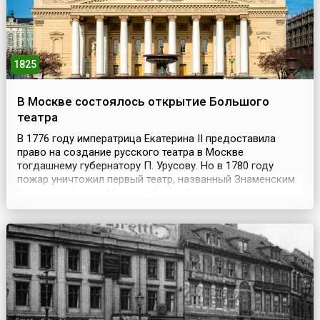
1825
В Москве состоялось открытие Большого
театра
В 1776 году императрица Екатерина II предоставила
право на создание русского театра в Москве
тогдашнему губернатору П. Урусову. Но в 1780 году
пожар уничтожил первый театр, названный Знаменским.
Уроженец Англии Медокс, бывший тогда компаньоном
Урусова, отстроил новое здание на Петровке в течение
пяти месяцев. Петровский театр просуществовал
дольше. Но и его не пощадил огонь в 1805 году. В ...