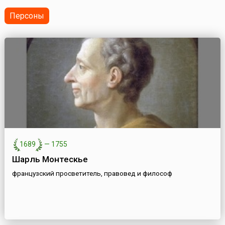
Ленинградского и Волховского фронтов завершилась
прорывом блокады Ленинграда, освобождением
Персоны
Шлиссельбурга и...
1689
—
1755
Шарль Монтескьe
французский просветитель, правовед и философ