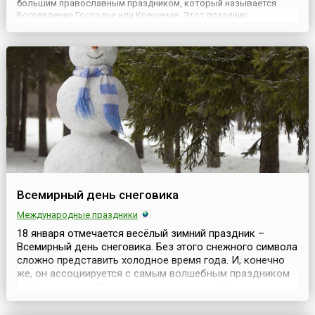
большим православным праздником, который называется
Богоявление Господне или Крещение. Этот праздник
православной церкви принадлежит к числу двунадесятых. В
этот день вспоминается крещение Иисуса Христа Иоанном
Предтечей (Крестителем...
Всемирный день снеговика
Международные праздники
18 января отмечается весёлый зимний праздник –
Всемирный день снеговика. Без этого снежного символа
сложно представить холодное время года. И, конечно
же, он ассоциируется с самым волшебным праздником
– Новым годом. Большие и маленькие, забавные и
красивые, с пуговицами или угольками вместо глаз и с
морковкой вместо носа, с ведром на голове и метлой в