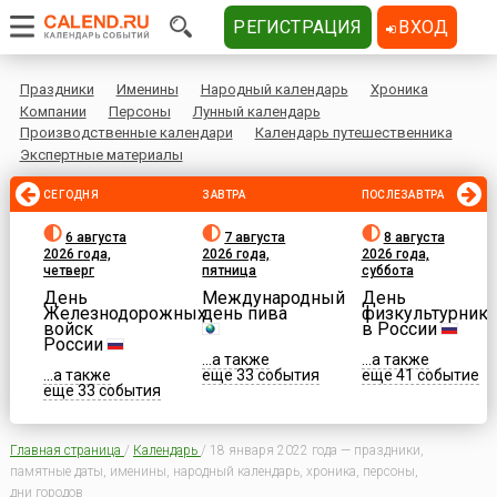
РЕГИСТРАЦИЯ
ВХОД
Праздники
Именины
Народный календарь
Хроника
Компании
Персоны
Лунный календарь
Производственные календари
Календарь путешественника
Экспертные материалы
СЕГОДНЯ
ЗАВТРА
ПОСЛЕЗАВТРА
6 августа
7 августа
8 августа
2026 года,
2026 года,
2026 года,
четверг
пятница
суббота
День
Международный
День
Железнодорожных
день пива
физкультурника
войск
в России
России
...а также
...а также
...а также
еще 33 события
еще 41 событие
еще 33 события
Главная страница
/
Календарь
/
18 января 2022 года — праздники,
памятные даты, именины, народный календарь, хроника, персоны,
дни городов