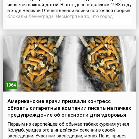
является важной датой. В этот день в далеком 1943 году
в ходе Великой Отечественной войны состоялся прорыв
блокады Ленинграда. Несмотря на то, что город
оставался осажденным еще год, с прорывом блокады
значительно улучшилась обстановка на всём
Ленинградском фронте.По планам Ставки Верховного
главнокомандующего, советские войска ударами двух
ф...
1964
Американские врачи призвали конгресс
обязать сигаретные компании писать на пачках
предупреждение об опасности для здоровья
Первым из европейцев об обычае табакокурения узнал
Колумб, увидев это в индейском селении в своей
экспедиции. Участник экспедиции, монах Панэ, привез