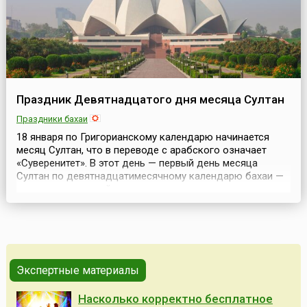
Праздник Девятнадцатого дня месяца Султан
Праздники бахаи
18 января по Григорианскому календарю начинается
месяц Султан, что в переводе с арабского означает
«Суверенитет». В этот день — первый день месяца
Султан по девятнадцатимесячному календарю бахаи —
отмечается важный праздник — праздник
Девятнадцатого дня месяца Султан.Праздники
Девятнадцатого Дня в общине бахаи, хотя и имеют
заданный порядок проведения, тем не менее,
открывают широкие возможнос...
Экспертные материалы
Насколько корректно бесплатное