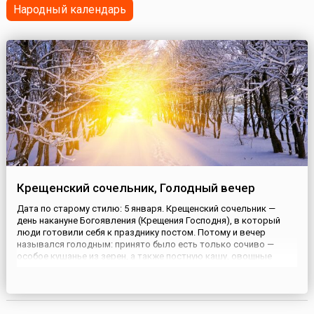
Народный календарь
Крещенский сочельник, Голодный вечер
Дата по старому стилю: 5 января. Крещенский сочельник —
день накануне Богоявления (Крещения Господня), в который
люди готовили себя к празднику постом. Потому и вечер
назывался голодным: принято было есть только сочиво —
особое кушанье из зерен, а также постную кашу, овощные
блины и медовые оладьи.Считалось, что под Крещение снег
приобретает особые свойства, поэтому его старались
собирать и ис...