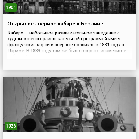
1901
Открылось первое кабаре в Берлине
Кабаре — небольшое развлекательное заведение с
художественно-развлекательной программой имеет
французские корни и впервые возникло в 1881 году в
Париже. В 1889 году там же было открыто знаменитое
кабаре «Мулен Руж», ставшее классикой жанра.18
января 1901 года Эрнст фон Вольцоген открыл в
Берлине на Alexanderplatz кабаре Uberbrettl (Uber – сверх,
brettl – малая сцена), создание которого восходи...
1926