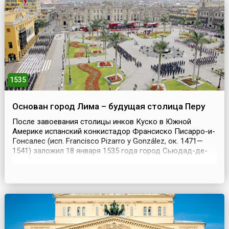
1535
Основан город Лима – будущая столица Перу
После завоевания столицы инков Куско в Южной
Америке испанский конкистадор Франсиско Писарро-и-
Гонсалес (исп. Francisco Pizarro y González, ок. 1471—
1541) заложил 18 января 1535 года город Сьюдад-де-
лос-Рейес, что в переводе с испанского означает
«город королей». Индейцы племени кечуа реку,
протекающую возле города, называли Римак –
«говорливая река». Отсюда образовалось другое
название города...