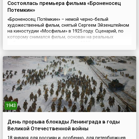
Состоялась премьера фильма «Броненосец
Потемкин»
«Броненосец Потёмкин» – немой черно-белый
художественный фильм, снятый Сергеем Эйзенштейном
на киностудии «Мосфильм» в 1925 году. Сценарий, по
которому снимался фильм, основан на реальных
событиях, произошедших в июне 1905 года, когда на
броненосце «Потёмкин» команда подняла восстание и
захватила корабль. Триумфальное шествие фильма
началось с кинотеатра «Художественный» на Арбате в
Москве, ко...
1943
День прорыва блокады Ленинграда в годы
Великой Отечественной войны
18 января для россиян и, особенно, для петербуржцев