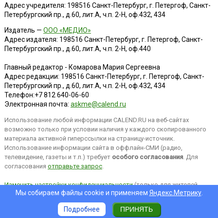
Адрес учредителя: 198516 Санкт-Петербург, г. Петергоф, Санкт-
Петербургский пр., д.60, лит.А, ч.п. 2-Н, оф.432, 434
Издатель —
ООО «МЕДИО»
Адрес издателя: 198516 Санкт-Петербург, г. Петергоф, Санкт-
Петербургский пр., д.60, лит.А, ч.п. 2-Н, оф.440
Главный редактор - Комарова Мария Сергеевна
Адрес редакции:
198516
Санкт-Петербург, г. Петергоф
,
Санкт-
Петербургский пр., д.60, лит.А, ч.п. 2-Н, оф.432, 434
Телефон:
+7 812 640-06-60
Электронная почта:
askme@calend.ru
Использование любой информации CALEND.RU на веб-сайтах
возможно только при условии наличия у каждого скопированного
материала активной гиперссылки на страницу-источник.
Использование информации сайта в оффлайн-СМИ (радио,
телевидение, газеты и т.п.) требует
особого согласования
. Для
согласования
отправьте запрос
.
Изменить настройки конфиденциальности
(только для жителей
Мы собираем файлы cookie и применяем
Яндекс.Метрику
.
EEA).
Подробнее
ПРИНЯТЬ