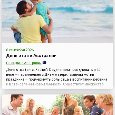
удается, поэтому садятся, кто где может: кто на диване, кто
на скамейке, а кто и на порожке. Обычная...
6 сентября 2026
День отца в Австралии
Праздники Австралии
День отца (англ. Father's Day) начали праздновать в 20
веке — параллельно с Днем матери. Главный мотив
праздника — подчеркнуть роль отца в воспитании ребенка
и в становлении новой личности. Существует множество
теорий появления этого праздника. Самая
распространенная — идея празднования принадлежит
американке Соноре Смарт Додд (англ. Sonora Louise Smart
Dodd), чей отец, ветеран Гражданской вой...