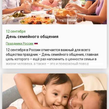
12 сентября
День семейного общения
Праздники России
12 сентября в России отмечается важный для всего
общества праздник – День семейного общения, главная
цель которого – ещё раз напомнить о ценности семьи в
жизни человека, а также – это и прекрасный повод
провести время вместе с родными людьми. Родиной
праздника является один из российских регионов –
Ульяновская область, где инициаторами учреждения
такого дня, с целью поддержки и сохранения семь...