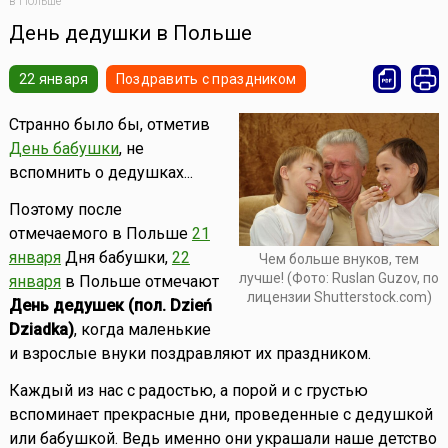
в Польше
День дедушки в Польше
22 января
Поздравить с праздником
Странно было бы, отметив
День бабушки
, не
вспомнить о дедушках...
Поэтому после
отмечаемого в Польше
21
января
Дня бабушки,
22
Чем больше внуков, тем
лучше! (Фото: Ruslan Guzov, по
января
в Польше отмечают
лицензии Shutterstock.com)
День дедушек (пол. Dzień
Dziadka)
, когда маленькие
и взрослые внуки поздравляют их праздником.
Каждый из нас с радостью, а порой и с грустью
вспоминает прекрасные дни, проведенные с дедушкой
или бабушкой. Ведь именно они украшали наше детство