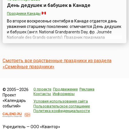
День дедушек и бабушек в Канаде
Праздники Канады
Во второе воскресенье сентября в Канаде отдается дань
уважения старшему поколению: отмечается День дедушек
и бабушек (англ. National Grandparents Day, фр. Journée
Nationale des Grands-parents). Праздник придумала
домохозяйка Мэриан Макквейд из штата Западная
Вирджиния (США) в 1970 году, и поначалу он прижился
лишь в этом штате. Но через восемь лет инициативная
группа американских граждан во гл...
Смотреть все родственные праздники из раздела
«Семейные праздники»
О проекте
Продвижение
Реклама
© 2005—2026
Контакты
Информеры
Проект
«Календарь
Условия использования сайта
событий»
Пользовательское соглашение
Политика конфиденциальности
Учредитель — ООО «Квантор»