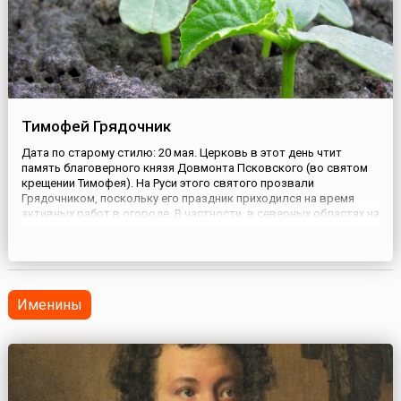
Тимофей Грядочник
Дата по старому стилю: 20 мая. Церковь в этот день чтит
память благоверного князя Довмонта Псковского (во святом
крещении Тимофея). На Руси этого святого прозвали
Грядочником, поскольку его праздник приходился на время
активных работ в огороде. В частности, в северных областях на
Тимофея начинали сажать огурцы. «Пришел Тимофей — сей
огурцы скорей», — говорили в народе.Интересно, что эту ра...
Именины