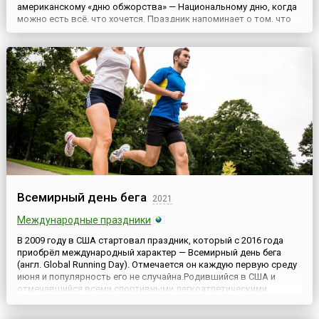
американскому «дню обжорства» — Национальному дню, когда
можно есть всё, что хочется. Праздник напоминает о том, что
ежедневное питание требует внимания и осознанности. Уже
банальной стала фраза: «Мы — то, что мы едим». Но она
отражает суть.По данным Института питания, в России ...
Всемирный день бега
2021
Международные праздники
В 2009 году в США стартовал праздник, который с 2016 года
приобрёл международный характер — Всемирный день бега
(англ. Global Running Day). Отмечается он каждую первую среду
июня и популярность его не случайна.Родившийся в США и
отмечавшийся всеми спортивными легкоатлетическими
сообществами страны праздник был поддержан за рубежом.
Это не просто праздник спортсменов-легкоатлетов. Очень