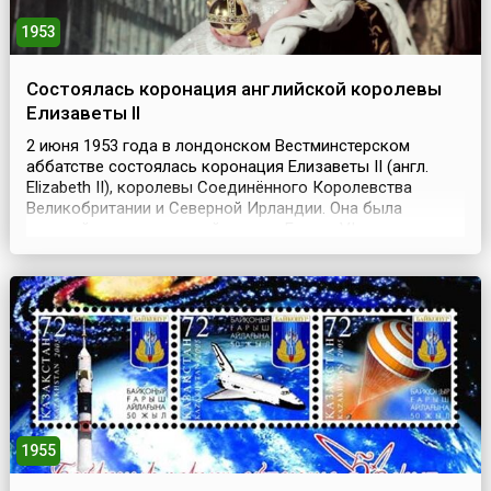
1953
Состоялась коронация английской королевы
Елизаветы II
2 июня 1953 года в лондонском Вестминстерском
аббатстве состоялась коронация Елизаветы II (англ.
Elizabeth II), королевы Соединённого Королевства
Великобритании и Северной Ирландии. Она была
старшей из двух дочерей короля Георга VI и его супруги
Елизаветы Боуз-Лайон. Дата церемонии была назначена
по истечении траура по отцу принцессы, который
скончался 6 февраля 1952 года. За три недели до...
1955