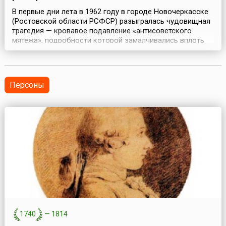
В первые дни лета в 1962 году в городе Новочеркасске
(Ростовской области РСФСР) разыгралась чудовищная
трагедия — кровавое подавление «антисоветского
мятежа», подробности которой замалчивались вплоть
до времен Перестройки. Начало трагическим событиям
положили два фактора. В конце весны 1962 года в СССР
выросли цены на молоко и мясо. Для жителей
Новочеркасска новая продовольственная программа ...
Персоны
1740
—
1814