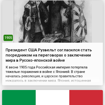
1905
Президент США Рузвельт согласился стать
посредником на переговорах о заключении
мира в Русско-японской войне
К весне 1905 года Российская империя потерпела
тяжелые поражения в войне с Японией. В стране
началась революция, и царское правительство
нуждалось в заключении мира. Япония, истощенная
кровопролитными сражениями на суше и на море и
гигантскими военными расходами, также жаждала
примирения.Посредником в урегулировании русско-
японского конфликта выступил президент США Теодор
Рузвельт, согласивший...