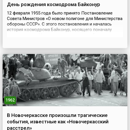
День рождения космодрома Байконур
12 февраля 1955 года было принято Постановление
Совета Министров «О новом полигоне для Министерства
обороны СССР». С этого постановления и началась
история космодрома Байконур, носящего поначалу
наименование «Научно-исследовательский
испытательный полигон № 5» (5-й НИИП МО).
Строительство будущего космодрома шло в пустынной
местности в режиме строжайшей секретности. А Днем
рождения Байконура с...
1962
В Новочеркасске произошли трагические
события, известные как «Новочеркасский
расстрел»