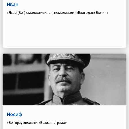
Иван
«Яхве (Бог) смилостивился, помиловал», «Благодать Божия»
Иосиф
«Бог приумножит», «Божья награда»