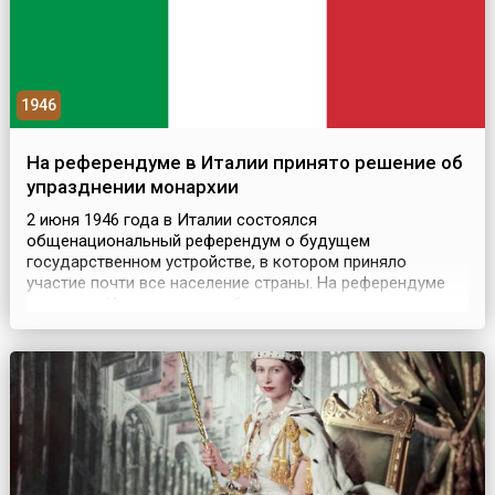
1946
На референдуме в Италии принято решение об
упразднении монархии
2 июня 1946 года в Италии состоялся
общенациональный референдум о будущем
государственном устройстве, в котором приняло
участие почти все население страны. На референдуме
граждане Италии должны были высказаться о том,
какую форму правления они предпочитают: монархию
или республику. В референдуме приняло участие почти
25 миллионов зарегистрированных избирателей.
Одновременно с референдумом прох...