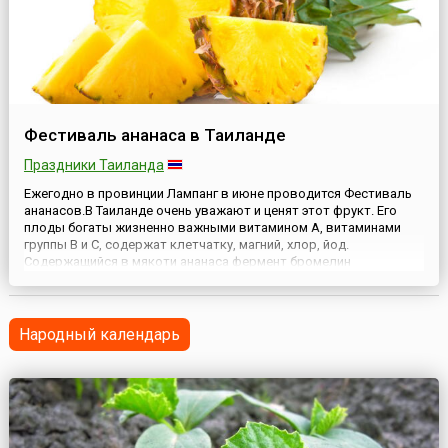
Фестиваль ананаса в Таиланде
Праздники Таиланда
Ежегодно в провинции Лампанг в июне проводится Фестиваль
ананасов.В Таиланде очень уважают и ценят этот фрукт. Его
плоды богаты жизненно важными витамином А, витаминами
группы В и С, содержат клетчатку, магний, хлор, йод.
Содержащийся в мякоти ананаса фермент бромелин
расщепляет жиры, что способствует лучшему пищеварению.
Ананас нормализует микрофлору кишечника. Его принимают в
пищу для у...
Народный календарь