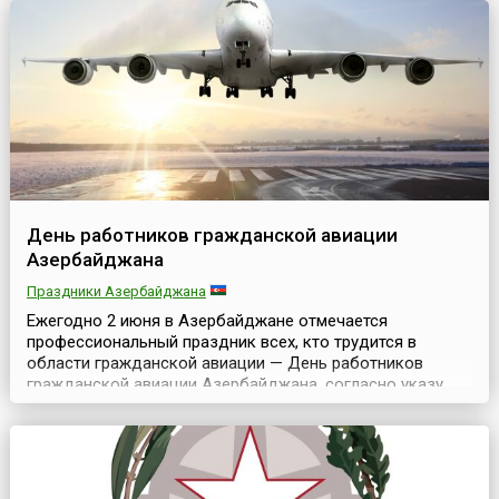
скоро п...
День работников гражданской авиации
Азербайджана
Праздники Азербайджана
Ежегодно 2 июня в Азербайджане отмечается
профессиональный праздник всех, кто трудится в
области гражданской авиации — День работников
гражданской авиации Азербайджана, согласно указу
Президента Республики от 18 мая 2006 года. Выбор
даты праздника был сделан на основании того, что 2
июня 1938 года в Азербайджане была создана первая
авиационная группа, положившая начало развитию
гражданской ави...