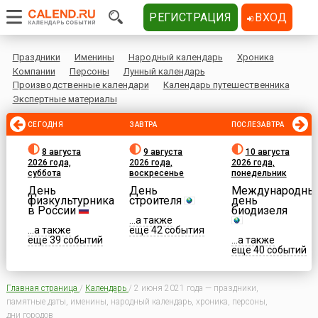
РЕГИСТРАЦИЯ
ВХОД
Праздники
Именины
Народный календарь
Хроника
Компании
Персоны
Лунный календарь
Производственные календари
Календарь путешественника
Экспертные материалы
СЕГОДНЯ
ЗАВТРА
ПОСЛЕЗАВТРА
8 августа
9 августа
10 августа
2026 года,
2026 года,
2026 года,
суббота
воскресенье
понедельник
День
День
Международны
физкультурника
строителя
день
в России
биодизеля
...а также
...а также
еще 42 события
еще 39 событий
...а также
еще 40 событий
Главная страница
/
Календарь
/
2 июня 2021 года — праздники,
памятные даты, именины, народный календарь, хроника, персоны,
дни городов