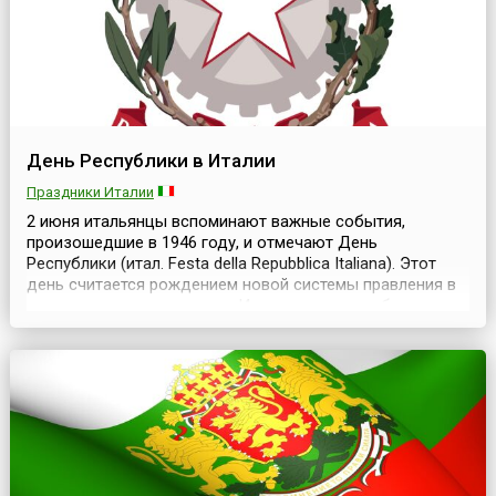
День Республики в Италии
Праздники Италии
2 июня итальянцы вспоминают важные события,
произошедшие в 1946 году, и отмечают День
Республики (итал. Festa della Repubblica Italiana). Этот
день считается рождением новой системы правления в
государстве — с этого дня Италия перестала быть
монархией и перешла на республиканский строй
правления.После окончания Второй мировой войны и
падения фашизма в Италии состоялся конституционный
референду...