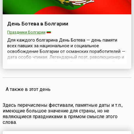
День Ботева в Болгарии
Праздники Болгарии
Для каждого болгарина День Ботева — день памяти
всех павших за национальное и социальное
освобождение Болгарии от османских поработителей —
дата особо чтимая. Легендарный поэт, революционер и
патриот своей страны Христо Ботев (болг. Христо Ботев,
6 января 1849 – 1 июня 1876) — национальный герой
Болгарии. Его стихи знакомы каждому болгарину.В
своём творчестве он ориентировался на стихи рус...
А также в этот день
Здесь перечислены фестивали, памятные даты и т.п.,
имеющие большое значение для страны, но не
являющиеся праздниками в прямом смысле этого
слова.