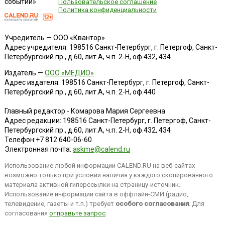
событий»
Пользовательское соглашение
Политика конфиденциальности
Учредитель — ООО «Квантор»
Адрес учредителя: 198516 Санкт-Петербург, г. Петергоф, Санкт-
Петербургский пр., д.60, лит.А, ч.п. 2-Н, оф.432, 434
Издатель —
ООО «МЕДИО»
Адрес издателя: 198516 Санкт-Петербург, г. Петергоф, Санкт-
Петербургский пр., д.60, лит.А, ч.п. 2-Н, оф.440
Главный редактор - Комарова Мария Сергеевна
Адрес редакции:
198516
Санкт-Петербург, г. Петергоф
,
Санкт-
Петербургский пр., д.60, лит.А, ч.п. 2-Н, оф.432, 434
Телефон:
+7 812 640-06-60
Электронная почта:
askme@calend.ru
Использование любой информации CALEND.RU на веб-сайтах
возможно только при условии наличия у каждого скопированного
материала активной гиперссылки на страницу-источник.
Использование информации сайта в оффлайн-СМИ (радио,
телевидение, газеты и т.п.) требует
особого согласования
. Для
согласования
отправьте запрос
.