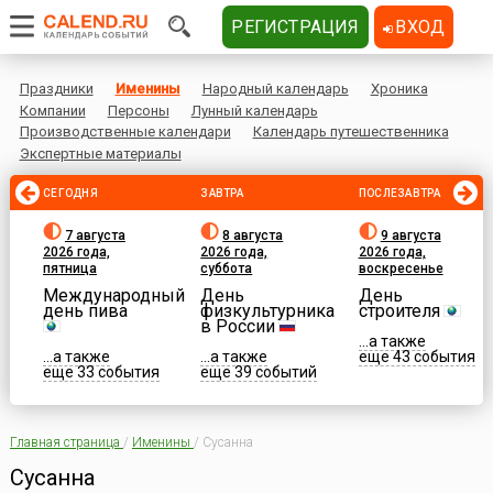
РЕГИСТРАЦИЯ
ВХОД
Праздники
Именины
Народный календарь
Хроника
Компании
Персоны
Лунный календарь
Производственные календари
Календарь путешественника
Экспертные материалы
СЕГОДНЯ
ЗАВТРА
ПОСЛЕЗАВТРА
7 августа
8 августа
9 августа
2026 года,
2026 года,
2026 года,
пятница
суббота
воскресенье
Международный
День
День
день пива
физкультурника
строителя
в России
...а также
...а также
...а также
еще 43 события
еще 33 события
еще 39 событий
Главная страница
/
Именины
/
Сусанна
Сусанна