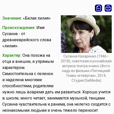
Значение:
«Белая лилия»
Происхождение:
Имя
Сусанна - от
древнееврейского слова
«лилия».
Характер:
Она похожа на
Сусанна Назаренко (1946—
отца и внешне, и упрямым
2018), советская и российская
актриса театра и кино (Фото:
характером.
кадр из фильма «Пятницкий.
Самостоятельна с пеленок
Глава четвёртая», 2014,
и наделена многими
Студия DixiMedia)
способностями, родителям
нужно лишь вовремя дать им развиться. Хорошо учится
в школе, много читает, занимается музыкой, танцами.
Сусанна чувствительна и ранима, она нелегко сходится с
незнакомыми людьми и очень тяжело переносит