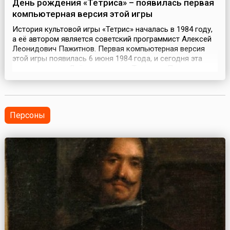
День рождения «Тетриса» – появилась первая
компьютерная версия этой игры
История культовой игры «Тетрис» началась в 1984 году,
а её автором является советский программист Алексей
Леонидович Пажитнов. Первая компьютерная версия
этой игры появилась 6 июня 1984 года, и сегодня эта
дата считается Днём рождения «Тетриса». Пажитнов
тогда работал в Вычислительном центре Академии наук
СССР в Москве, где занимался проблемами
искусственного интеллекта и распознавания речи, и...
Персоны