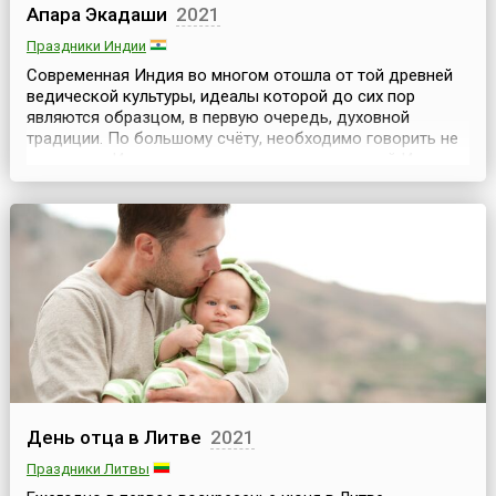
Апара Экадаши
2021
Праздники Индии
Современная Индия во многом отошла от той древней
ведической культуры, идеалы которой до сих пор
являются образцом, в первую очередь, духовной
традиции. По большому счёту, необходимо говорить не
о культуре Индии и даже не о культуре древней Индии, а
о культуре отношений, остатки которой можно
обнаружить при изучении древних культур. Что же
находится в основании древнейшей традиции
празднования...
День отца в Литве
2021
Праздники Литвы