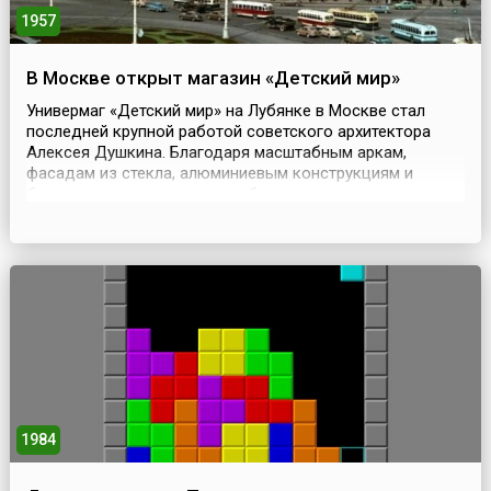
1957
В Москве открыт магазин «Детский мир»
Универмаг «Детский мир» на Лубянке в Москве стал
последней крупной работой советского архитектора
Алексея Душкина. Благодаря масштабным аркам,
фасадам из стекла, алюминиевым конструкциям и
большим площадям, здание было признано первым
советским универмагом европейского уровня. «Детский
мир» был построен за три года и открылся 6 июня 1957
года, сразу же став лидером в СССР по продаже
детских то...
1984