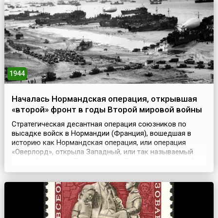
составление списков произведений печати,
запрещенных к опублико...
1944
Началась Нормандская операция, открывшая
«второй» фронт в годы Второй мировой войны
Стратегическая десантная операция союзников по
высадке войск в Нормандии (Франция), вошедшая в
историю как Нормандская операция, или операция
«Оверлорд», открыла Западный, или так называемый
«второй», фронт в Европе в годы Второй мировой войны.
По масштабу и количеству участвовавших в ней
человеческих (более 3 млн. человек) и технических сил
она считается крупнейшей десантной операцией Второй
миро...