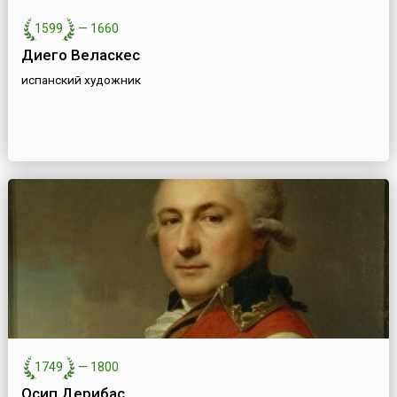
1599
—
1660
Диего Веласкес
испанский художник
1749
—
1800
Осип Дерибас