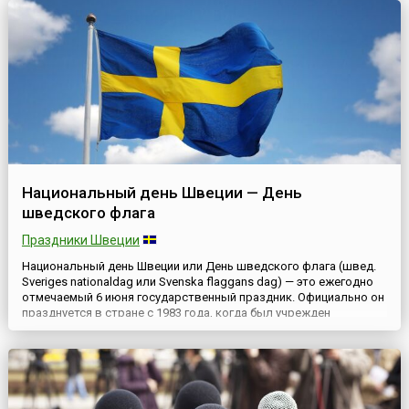
Национальный день Швеции — День
шведского флага
Праздники Швеции
Национальный день Швеции или День шведского флага (швед.
Sveriges nationaldag или Svenska flaggans dag) — это ежегодно
отмечаемый 6 июня государственный праздник. Официально он
празднуется в стране с 1983 года, когда был учрежден
Риксдагом (шведским парламентом).Праздник связан с двумя
историческими датами: 6 июня 1523 года Густав Эриксон,
возглавивший в 1521 году антидатское народное восстани...