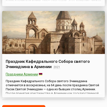
конец Корейской войне 1950—1953 годов. Этот конфликт между
Северной и Южной Кореей привёл к разделению страны и
огромным человеческим потерям. Ежегодно в этот день...
Праздник Кафедрального Собора святого
Эчмиадзина в Армении
2021
Праздники Армении
Праздник Кафедрального Собора святого Эчмиадзина
отмечается в воскресенье, на 64 день после праздника Святой
Пасхи.Святой Эчмиадзин — одна из бывших столиц Армении.
После принятия христианства в Армении как государственной
религии в 301 году он стал духовным центром Армянской
Церкви.На древнеармянском языке слово «эчмиадзин»
означает «снизошел единородный». Согласно легенде,