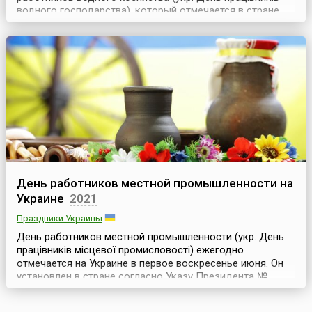
водного господарства), который отмечается в стране
ежегодно в первое воскресенье июня, — установлен
Указом Президента Украины № 226/2003 от 18 марта
2003 года.Водное хозяйство Украины тесно связано со
всеми отраслями народного хозяйства и влияет на раз...
День работников местной промышленности на
Украине
2021
Праздники Украины
День работников местной промышленности (укр. День
працівників місцевої промисловості) ежегодно
отмечается на Украине в первое воскресенье июня. Он
установлен в стране согласно Указу Президента №
726/2002 от 20 августа 2002 года, «учитывая весомый
вклад работников местной промышленности в развитие