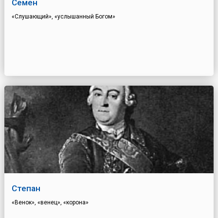
Семен
«Слушающий», «услышанный Богом»
Степан
«Венок», «венец», «корона»