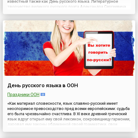
известный также как День русского языка. Литературное
творчество великого русского поэта Александра Сергеевича
Пушкина бесценно. Его произведения объединяют людей всех
возрастов, вероисповеданий, национальностей, перев...
День русского языка в ООН
Праздники ООН
«Как материал словесности, язык славяно-русский имеет
неоспоримое превосходство пред всеми европейскими: судьба
его была чрезвычайно счастлива. В XI веке древний греческий
язык вдруг открыл ему свой лексикон, сокровищницу гармонии,
даровал ему законы обдуманной своей грамматики, свои
прекрасные обороты, величественное течение речи; словом,
усыновил его, избавя, таким образом, от медленных усоверше...