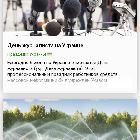
День журналиста на Украине
Праздники Украины
Ежегодно 6 июня на Украине отмечается День
журналиста (укр. День журналіста). Этот
профессиональный праздник работников средств
массовой информации был учрежден Указом
Президента Украины № 251/94 от 25 мая 1994 года в
честь принятия Союза журналистов Украины в 1992 году
в Международную федерацию журналистов.Союз
журналистов Украины был создан 23 апреля 1959 года и
в эпоху существования СССР бы...