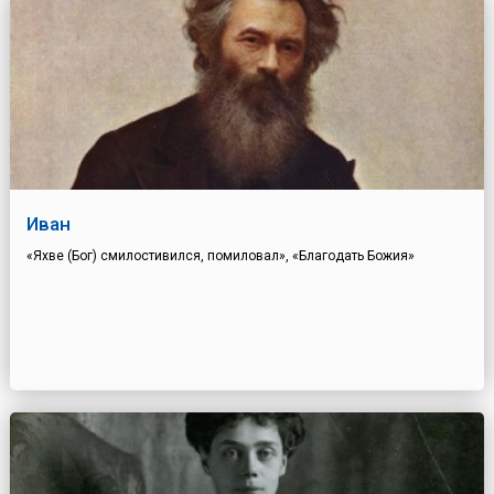
Иван
«Яхве (Бог) смилостивился, помиловал», «Благодать Божия»