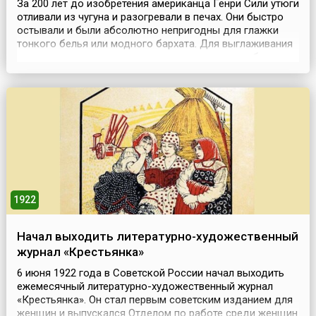
За 200 лет до изобретения американца Генри Сили утюги
отливали из чугуна и разогревали в печах. Они быстро
остывали и были абсолютно непригодны для глажки
тонкого белья или модного бархата. Для выглаживания
одного платья или камзола прачки вынуждены были
использовать несколько утюгов разных размеров и при
этом постоянно находиться рядом с раскаленной печью.
Вскоре вместо того, чтобы нагревать утюг...
1922
Начал выходить литературно-художественный
журнал «Крестьянка»
6 июня 1922 года в Советской России начал выходить
ежемесячный литературно-художественный журнал
«Крестьянка». Он стал первым советским изданием для
женщин и выпускался Отделом по работе среди женщин