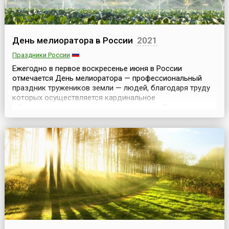
День мелиоратора в России
2021
Праздники России
Ежегодно в первое воскресенье июня в России
отмечается День мелиоратора — профессиональный
праздник тружеников земли — людей, благодаря труду
которых осуществляется кардинальное
облагораживание и возрождение земель.День
мелиоратора был установлен Указом Президиума
Верховного совета СССР от 24 мая 1976 года. В России
праздник утвержден в 2000 году, и его ежегодное
празднование установлено на пе...