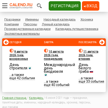
РЕГИСТРАЦИЯ
ВХОД
Праздники
Именины
Народный календарь
Хроника
Компании
Персоны
Лунный календарь
Производственные календари
Календарь путешественника
Экспертные материалы
СЕГОДНЯ
ЗАВТРА
ПОСЛЕЗАВТРА
9 августа
10 августа
11 августа
2026 года,
2026 года,
2026 года,
воскресенье
понедельник
вторник
День
Международный
День
строителя
день
белого
биодизеля
гриба
...а также
еще 42 события
...а также
...а также
еще 33 события
еще 40 событий
Главная страница
/
Календарь
/
6 июня 2021 года — праздники,
памятные даты, именины, народный календарь, хроника, персоны,
дни городов