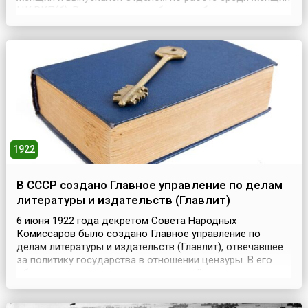
ЦК РКП(б). В первом номере было опубликовано
обращение Председателя ВЦИК Михаила Калинина к
крестьянкам Советской России, в котором
разъяснялась роль журнала в приобщении тружениц к
общественной и...
1922
В СССР создано Главное управление по делам
литературы и издательств (Главлит)
6 июня 1922 года декретом Совета Народных
Комиссаров было создано Главное управление по
делам литературы и издательств (Главлит), отвечавшее
за политику государства в отношении цензуры. В его
обязанности входил предварительный просмотр всех
предназначенных к публикации литературных
произведений, нот, карт и тому подобного, а также