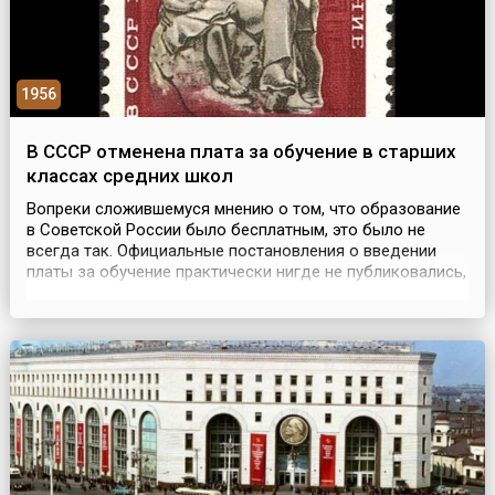
1956
В СССР отменена плата за обучение в старших
классах средних школ
Вопреки сложившемуся мнению о том, что образование
в Советской России было бесплатным, это было не
всегда так. Официальные постановления о введении
платы за обучение практически нигде не публиковались,
хотя находятся в открытых архивах и не спрятаны за
грифом «секретно». 26 октября 1940 года было введено
постановление № 638 «Об установлении платности
обучения в старших классах средних школ и в...