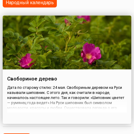
Народный календарь
Первопрестольн...
Свобориное дерево
Дата по старому стилю: 24 мая. Свобориным деревом на Руси
называли шиповник. С этого дня, как считали в народе,
начиналось настоящее лето. Так и говорили: «Шиповник цветет
— румянец года ведет».На Руси шиповник был символом
молодости, красоты и любви. Существовала легенда о его
происхождении: красивая молодая казачка полюбила парня, но
станичный атаман соблазнился ее красотой, похитил девушку,...