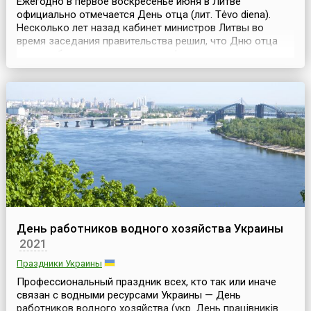
Ежегодно в первое воскресенье июня в Литве
официально отмечается День отца (лит. Tėvo diena).
Несколько лет назад кабинет министров Литвы во
время заседания правительства решил, что Дню отца
должен быть присвоен статус официального праздника.
Изначально в Литве праздником официально был
объявлен только День матери, отмечаемый в первое
воскресенье мая. И, таким образом, своим решением
правитель...
День работников водного хозяйства Украины
2021
Праздники Украины
Профессиональный праздник всех, кто так или иначе
связан с водными ресурсами Украины — День
работников водного хозяйства (укр. День працівників