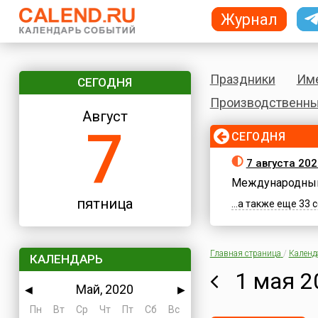
Журнал
Праздники
Им
СЕГОДНЯ
Производственны
Август
7
СЕГОДНЯ
7 августа 202
Международный
пятница
...а также еще 33
Главная страница
/
Календ
КАЛЕНДАРЬ
1 мая 2
Май, 2020
◀
▶
Пн
Вт
Ср
Чт
Пт
Сб
Вс