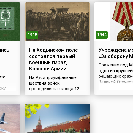
1918
1944
лись
На Ходынском поле
Учреждена м
состоялся первый
«За оборону 
военный парад
Сражение под М
Красной Армии
одно из крупней
решающих сраж
мте
На Руси триумфальные
Великой Отечес
шествия войск
войны. Немецко
ажу
проводились с конца 12
командование
в мире
века. Например, после
сосредоточило 
разгрома немецких
московском нап
вы
рыцарей на Чудском озере
огромные силы.
тоила
войско Александра
столицы в помо
– два
Невского в полном боевом
Советской Арми
и марки
облачении прошло по
короткий срок с
ать на
Пскову под праздничный
подступах к гор