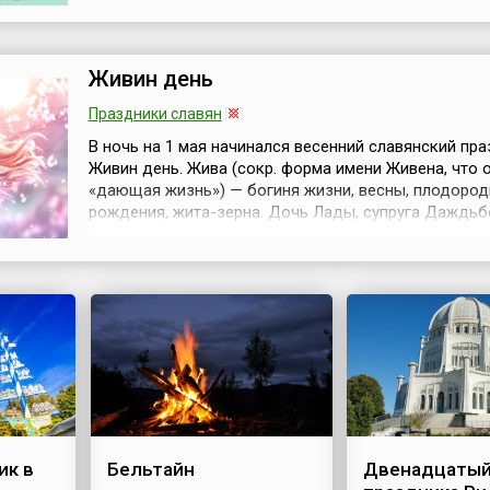
согласия, демонстрация достижений казахстанско
межкультурного диалога.В этот день всегда провод
праздничные мероприятия ...
Живин день
Праздники славян
В ночь на 1 мая начинался весенний славянский пр
Живин день. Жива (сокр. форма имени Живена, что 
«дающая жизнь») — богиня жизни, весны, плодород
рождения, жита-зерна. Дочь Лады, супруга Даждьб
богиня Весны и Жизни во всех её проявлениях. Она 
подательница Жизненной Силы Рода, делающей вс
собственно живым. Жива — богиня Животворящих 
Природы, весенних бурлящих...
ик в
Бельтайн
Двенадцатый