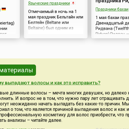
праздника Ри
Языческие праздники
и
Праздники бахаи
Отмечаемый в ночь на 1
мая праздник Бельтайн или
1 мая бахаи пр
Белтейн (Beltane или
eiertag)
Двенадцатый д
Beltaine) был одним из
ании
Ридвана (Twelfth
двух самых важных
этот
Ridvan).Ридван 
праздников кельтского
евать,
двенадцатидне
календарного года,
ярмарке
праздник бахаи,
который делился на два
 и
событиями кото
равных периода,
слушать
считаются первы
открывавшихся большими
вом,
девятый и двен
праздниками — Самайном
емя,
дни.В 1863 году
 материалы
(Samhain) 1 ноября и
вание
— основатель В
Бельтайном (Бельтэйн) — 1
— объявил о Св
у выпадают волосы и как это исправить?
мая. Эти даты были
миссии. Возвещ
связаны с важнейшими
ающей
Бахауллы ежего
вые длинные волосы – мечта многих девушек, но далеко 
вехами скотоводческого
а —
отмечается как
олнить. И вопрос не в том, что нужно пару лет отращивать д
календаря — выгоном
новую
двенадцатидне
могут неожиданно начать выпадать без каких-то причин. М
скота на летние пастбища
этот
Празднество Ри
иал о том, что является причиной выпадения волос и как 
в первые...
.
которое Шоги 
профессиональную косметику для волос приобрести, что 
называет «самы
ать анализы – читайте далее.
и самым з...