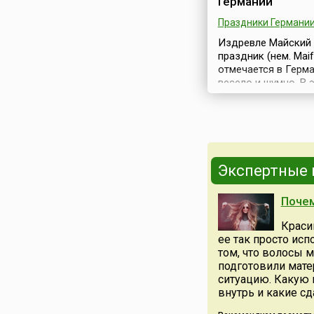
Германии
Праздники Германи
Издревле Майский
праздник (нем. Maif
отмечается в Герм
весело и шумно. В 
день можно потанц
попеть, купить на 
мастеров полезные
забавные вещи, по
музыку. Одним сло
весело провести вр
Экспертные
отдохнуть.Праздно
проводится в честь
Почем
возрождающейся
природы, расцвет
Краси
весны. Зима прошл
ее так просто исп
природа начинает 
том, что волосы 
жизнь.Символикой 
подготовили матер
праздник связан с..
ситуацию. Какую 
внутрь и какие сд