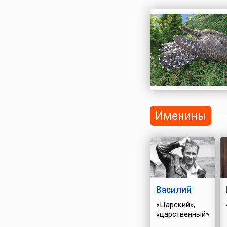
Именины
Василий
«Царский»,
«царственный»