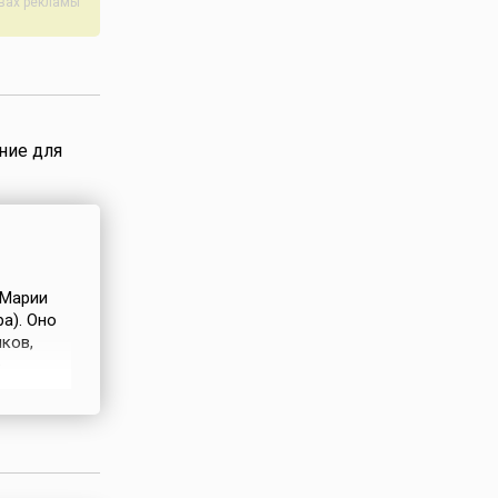
авах рекламы
ние для
 Марии
pa). Оно
ков,
е
кают
егодня
790 году