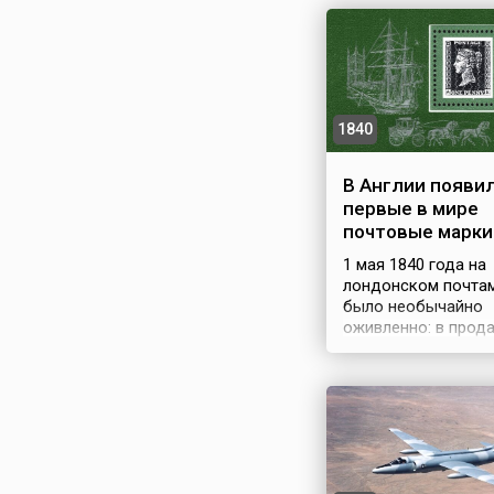
1840
В Англии появи
первые в мире
почтовые марки
1 мая 1840 года на
лондонском почта
было необычайно
оживленно: в прод
поступили первые 
почтовые марки с
портретом короле
Виктории. Черная с
один пенни, синяя 
пенса. А с 6 мая эт
разрешили наклеив