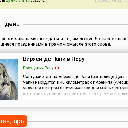
еть
другие статьи
раздела
Публикуется на пр
от день
фестивали, памятные даты и т.п., имеющие большое значе
ющиеся праздниками в прямом смысле этого слова.
Вирхен-де Чапи в Перу
Праздники Перу
Сантуарио-де-ла-Вирхен-де Чапи (святилище Девы
Чапи) находится в 40 километрах от Арекипа (Arequi
является центром паломничества для многих католи
которые идут сюда из всех точек Перу, Чили и даж
Аргентины. Каждый год тысячи паломников пересе
пустыню, чтобы поклониться образу Девы Марии, с
известной как Вирхен-де Чапи (Virgen de Chapi). В 1
священник Хуан д...
лендарь