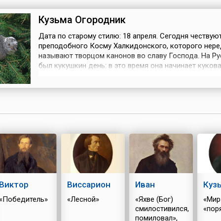
Кузьма Огородник
Дата по старому стилю: 18 апреля. Сегодня чествую
преподобного Косму Халкидонского, которого нер
называют творцом канонов во славу Господа. На Ру
был кукушкин день: в это время она начинает кукова
лесах и рощах. С этой птицей было связано несколь
примет: если кукушка закуковала — пора сеять лен; 
кукует на сухом дереве — к заморозку. Также считал
если кукушка ле...
Виктор
Виссарион
Иван
Куз
«Победитель»
«Лесной»
«Яхве (Бог)
«Мир
смилостивился,
«пор
помиловал»,