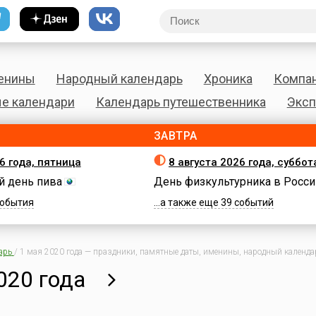
енины
Народный календарь
Хроника
Компа
е календари
Календарь путешественника
Эксп
ЗАВТРА
6 года, пятница
8 августа 2026 года, суббот
 день пива
День физкультурника в Росси
 события
...а также еще 39 событий
арь
/
1 мая 2020 года — праздники, памятные даты, именины, народный календар
020 года