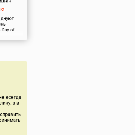
дван
азднуют
ень
 Day of
—
вный
 главными
рого
й,
адцатый
 Бахаулла
еры Бахаи
оей
ение
дно
не всегда
лину, а в
вное
ы
дван,
исправить
Эффенди
принимать
м святым