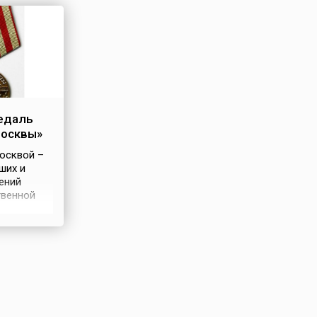
едаль
Москвы»
осквой –
ших и
ений
твенной
е
на
равлении
 Жители
щь частям
и в
оздали на
оду