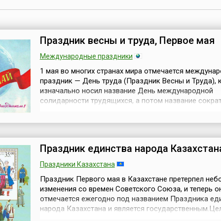
Праздник весны и труда, Первое мая
Международные праздники
1 мая во многих странах мира отмечается междуна
праздник — День труда (Праздник Весны и Труда),
изначально носил название День международной
солидарности трудящихся, а потом название сокра
Дня труда.1 мая 1886 года американские рабочие
организовали забастовку в Чикаго, выдвинув требо
часового рабочего дня. Забастовка и сопутствующ
демонстрация закончились кровопро...
Праздник единства народа Казахстан
Праздники Казахстана
Праздник Первого мая в Казахстане претерпел неб
изменения со времен Советского Союза, и теперь о
отмечается ежегодно под названием Праздника ед
народа Казахстана и является государственным.Це
праздника — укрепление стабильности и межэтниче