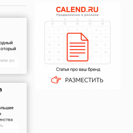
родный
 который
тили до
вание 8-
ая
а
ольшие
н
инства
ль
ского