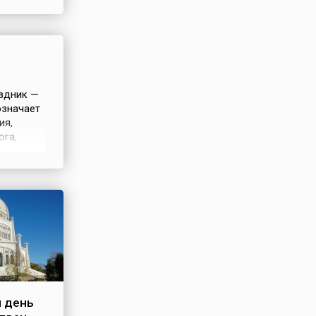
й модели
ятся
аздник —
означает
ия,
ога,
—
ё живое
Сил
 день