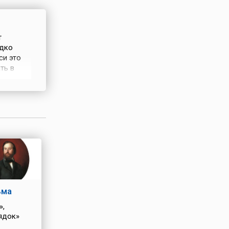
т
едко
си это
ть в
ко
кукушка
ось, что
ьма
»,
ядок»