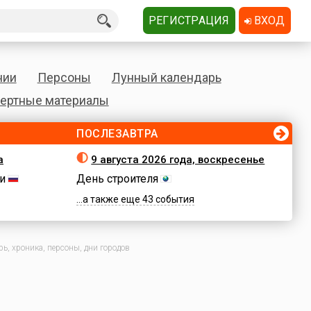
РЕГИСТРАЦИЯ
ВХОД
нии
Персоны
Лунный календарь
ертные материалы
ПОСЛЕЗАВТРА
а
9 августа 2026 года, воскресенье
и
День строителя
...а также еще 43 события
ь, хроника, персоны, дни городов