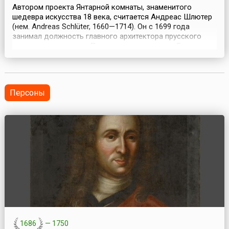
Автором проекта Янтарной комнаты, знаменитого
шедевра искусства 18 века, считается Андреас Шлютер
(нем. Andreas Schlüter, 1660—1714). Он с 1699 года
занимал должность главного архитектора прусского
королевского двора. Перестраивая дворец в Берлине,
он решил использовать для отделки интерьера янтарь.
До этого момента янтарь никогда прежде для подобных
целей не применялся. Осуществлению оригинал...
Персоны
1686
—
1750