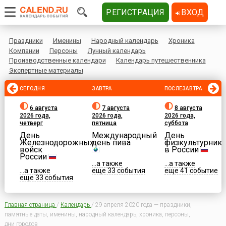
РЕГИСТРАЦИЯ
ВХОД
Праздники
Именины
Народный календарь
Хроника
Компании
Персоны
Лунный календарь
Производственные календари
Календарь путешественника
Экспертные материалы
СЕГОДНЯ
ЗАВТРА
ПОСЛЕЗАВТРА
6 августа
7 августа
8 августа
2026 года,
2026 года,
2026 года,
четверг
пятница
суббота
День
Международный
День
Железнодорожных
день пива
физкультурника
войск
в России
России
...а также
...а также
...а также
еще 33 события
еще 41 событие
еще 33 события
Главная страница
/
Календарь
/
29 апреля 2020 года — праздники,
памятные даты, именины, народный календарь, хроника, персоны,
дни городов