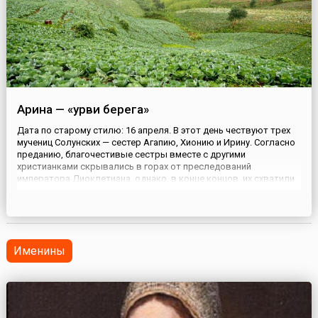
Арина — «урви берега»
Дата по старому стилю: 16 апреля. В этот день чествуют трех
мучениц Солунских — сестер Агапию, Хионию и Ирину. Согласно
преданию, благочестивые сестры вместе с другими
христианками скрывались в горах от преследований
императора Диоклетиана, однако, в конце концов, их схватили
и привели на суд. Женщинам предложили отречься от веры, но
они ответили отказом. Агапию и Хионию в первый же день
сожгл...
Именины