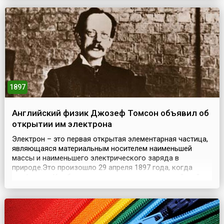
участников плавания, известный ботаник Джозеф Бэнкс,
который был поражен богатством и разнообразием
береговой флоры. С 1788 года в 8 километрах к сев...
1897
Английский физик Джозеф Томсон объявил об
открытии им электрона
Электрон – это первая открытая элементарная частица,
являющаяся материальным носителем наименьшей
массы и наименьшего электрического заряда в
природе.Это произошло 29 апреля 1897 года, когда
профессор Кембриджского университета, английский
физик Джозеф Томсон, выступая на заседании
Лондонского королевского общества, объявил о своем
открытии электрона. Открытие было сделано в
результате изу...