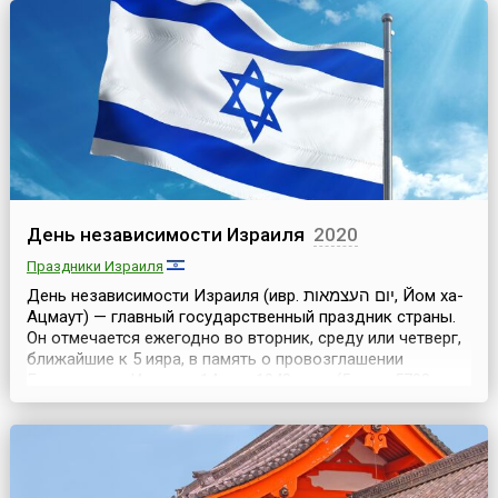
повысить осведомленность общества о рисках
землетрясений, рассказать о действиях, которые
необходимо предпринять, если человек находится в
зоне этого бедствия....
День независимости Израиля
2020
Праздники Израиля
День независимости Израиля (ивр. יום העצמאות, Йом ха-
Ацмаут) — главный государственный праздник страны.
Он отмечается ежегодно во вторник, среду или четверг,
ближайшие к 5 ияра, в память о провозглашении
Государства Израиль 14 мая 1948 года (5 ияра 5708 года
по еврейскому календарю). Закончилась Вторая
мировая война, мир праздновал победу над нацизмом. В
этой войне уцелела лишь треть почти дев...