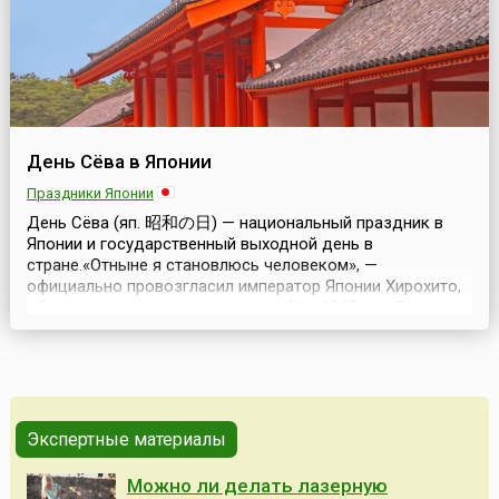
День Сёва в Японии
Праздники Японии
День Сёва (яп. 昭和の日) — национальный праздник в
Японии и государственный выходной день в
стране.«Отныне я становлюсь человеком», —
официально провозгласил император Японии Хирохито,
обращаясь к японскому народу. Шёл 1945 год. Вторая
мировая война закончена, милитаристская Япония
повержена. До этого момента императором в Японии
был Бог. И это не было ни шуткой, ни метафорой.
Японцы действительно...
Экспертные материалы
Можно ли делать лазерную