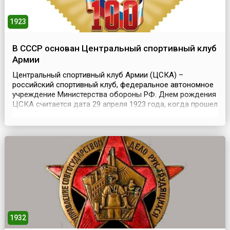
1923
В СССР основан Центральный спортивный клуб
Армии
Центральный спортивный клуб Армии (ЦСКА) –
российский спортивный клуб, федеральное автономное
учреждение Министерства обороны РФ. Днем рождения
ЦСКА считается дата 29 апреля 1923 года, когда прошел
первый спортивный праздник с участием спортсменов-
армейцев – футбольный матч за первенство столицы.
Тогда на поле вышли спортсмены в форме с эмблемой
ОППВ – Опытно-показательная военно-спортивная пл...
1932