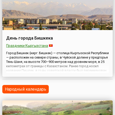
День города Бишкека
Праздники Кыргызстана
Город Бишкек (кирг. Бишкек) — столица Кыргызской Республики
— расположен на севере страны, в Чуйской долине у предгорья
Тянь-Шаня, на высоте 700–900 метров над уровнем моря, в 25
километрах от границы с Казахстаном. Ранее город носил
название Пишпек, в годы советской власти был переименован
во Фрунзе (в честь советского партийного, государственного и
военного деятеля Михаила Фрунзе). Офици...
Народный календарь