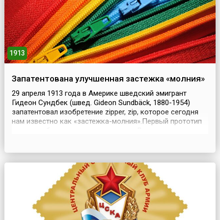
1913
Запатентована улучшенная застежка «молния»
29 апреля 1913 года в Америке шведский эмигрант
Гидеон Сундбек (швед. Gideon Sundbäck, 1880-1954)
запатентовал изобретение zipper, zip, которое сегодня
нам известно как «застежка-молния».Первый прототип
«молнии» был создан американцем Джадсоном еще в
1893 году, однако устройство его было сложным в
изготовлении и весьма ненадёжным в работе. После
многих рекламаций, находясь на грани банкротства...