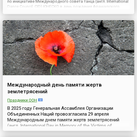
по инициативе Международного совета танца (англ. International
Dance Council, CID) ЮНЕСКО в день рождения французского
балетмейстера Жана-Жоржа Новерра, реформатора и
теоретика хореографического искусства, который вошел ...
Международный день памяти жертв
землетрясений
Праздники ООН
В 2025 году Генеральная Ассамблея Организации
Объединенных Наций провозгласила 29 апреля
Международным днем памяти жертв землетрясений
(англ. International Day in Memory of the Victims of
Earthquakes). Основная цель установления этой даты –