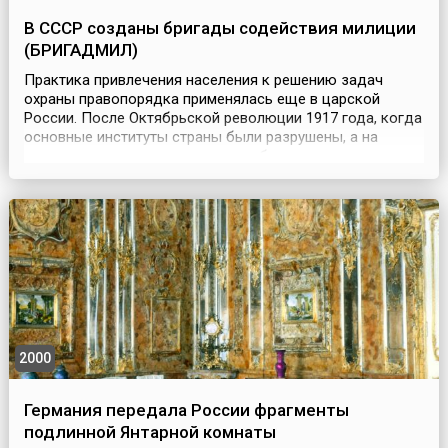
В СССР созданы бригады содействия милиции
(БРИГАДМИЛ)
Практика привлечения населения к решению задач
охраны правопорядка применялась еще в царской
России. После Октябрьской революции 1917 года, когда
основные институты страны были разрушены, а на
создание новых, «советских», требовалось много
времени, средств и сил, некоторые функции государства
по охране правопорядка и борьбе с преступностью
были возложены на различные рабоче-крестьянские
формирован...
2000
Германия передала России фрагменты
подлинной Янтарной комнаты