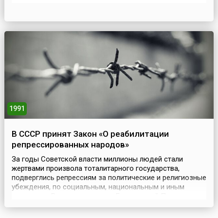
обычной проверкой электрооборудования. Однако,
спустя несколько секунд в результате резкого скачка
напряжения на четвертом энергоблоке станции
произошел мощный хим...
1991
В СССР принят Закон «О реабилитации
репрессированных народов»
За годы Советской власти миллионы людей стали
жертвами произвола тоталитарного государства,
подверглись репрессиям за политические и религиозные
убеждения, по социальным, национальным и иным
признакам. Всего, по оценкам Генеральной Прокуратуры
РФ, жертвами политических репрессий в Советском
Союзе стали около 32 миллионов человек.Уже в 1930-е