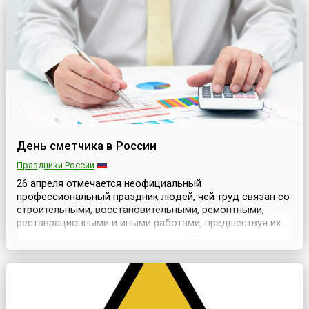
палаты и Собрание представителей нотариальных палат
субъектов РФ...
День сметчика в России
Праздники России
26 апреля отмечается неофициальный
профессиональный праздник людей, чей труд связан со
строительными, восстановительными, ремонтными,
реставрационными и иными работами, предшествуя их
непосредственному выполнению – День
сметчика.Выбор дня 26 апреля для этого
профессионально праздника пал на дату принятия
Государственных сметных нормативов (ГЭСН –
государственные элементарные сметные нормы) в 2...