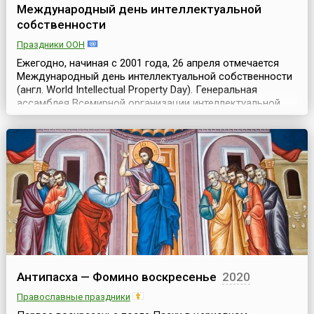
Международный день интеллектуальной
собственности
Праздники ООН
Ежегодно, начиная с 2001 года, 26 апреля отмечается
Международный день интеллектуальной собственности
(англ. World Intellectual Property Day). Генеральная
ассамблея Всемирной организации интеллектуальной
собственности (англ. World Intellectual Property
Organization, WIPO) на заседании в октябре 1999 года,
рассмотрев предложение делегации Китая, приняла
решение об учреждении этого праздника. Пр...
Антипасха — Фомино воскресенье
2020
Православные праздники