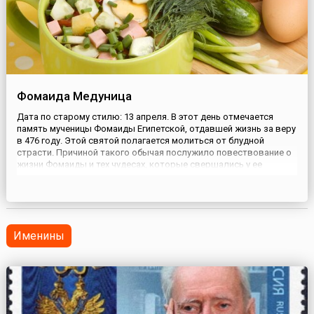
Фомаида Медуница
Дата по старому стилю: 13 апреля. В этот день отмечается
память мученицы Фомаиды Египетской, отдавшей жизнь за веру
в 476 году. Этой святой полагается молиться от блудной
страсти. Причиной такого обычая послужило повествование о
жизни Фомаиды и тех чудесах, которые свершались у ее
гроба.На Фомаиду люди отправлялись в лес собирать
медуницу, которую использовали при заваривании чаев и
приготовле...
Именины