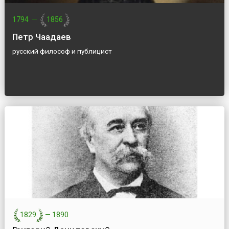
1794
—
1856
Петр Чаадаев
русский философ и публицист
1829
—
1890