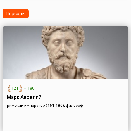
годы в СССР началось массовое выселение целых
народо...
Персоны
121
—
180
Марк Аврелий
римский император (161-180), философ