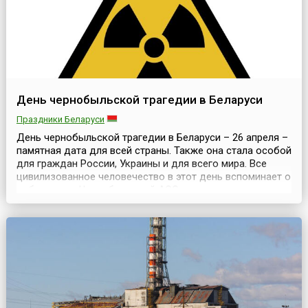
День чернобыльской трагедии в Беларуси
Праздники Беларуси
День чернобыльской трагедии в Беларуси – 26 апреля –
памятная дата для всей страны. Также она стала особой
для граждан России, Украины и для всего мира. Все
цивилизованное человечество в этот день вспоминает о
событиях на Чернобыльской АЭС, о тех, кто, не жалея
жизни и здоровья, встал на борьбу с радиационной
стихией. Историческая справкаЧернобыльская атомная
электростанция, 26 апреля 1986 г...