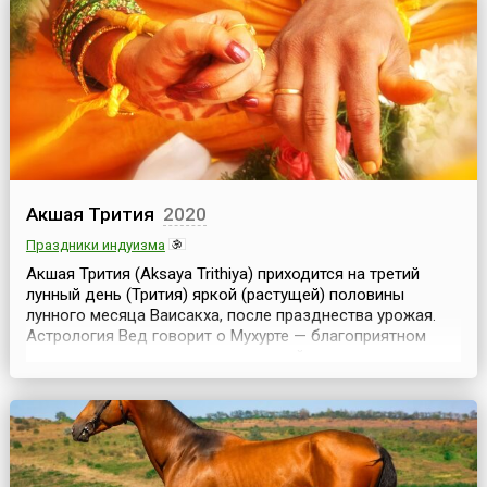
парад.Охрана Государственной границы является неот...
Акшая Трития
2020
Праздники индуизма
Акшая Трития (Aksaya Trithiya) приходится на третий
лунный день (Трития) яркой (растущей) половины
лунного месяца Ваисакха, после празднества урожая.
Астрология Вед говорит о Мухурте — благоприятном
времени для выполнения церемоний, важных покупок и
новых начинаний.Акшая Трития является "днем прочных
и продолжительных достижений". Этот день также
рассматривается как один из самых духовных и бл...