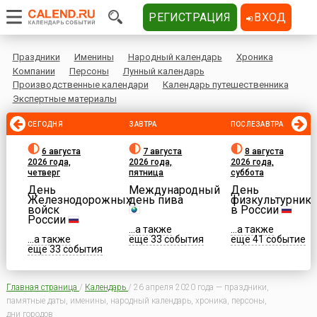
РЕГИСТРАЦИЯ
ВХОД
Праздники
Именины
Народный календарь
Хроника
Компании
Персоны
Лунный календарь
Производственные календари
Календарь путешественника
Экспертные материалы
СЕГОДНЯ
ЗАВТРА
ПОСЛЕЗАВТРА
6 августа
7 августа
8 августа
2026 года,
2026 года,
2026 года,
четверг
пятница
суббота
День
Международный
День
Железнодорожных
день пива
физкультурника
войск
в России
России
...а также
...а также
...а также
еще 33 события
еще 41 событие
еще 33 события
Главная страница
/
Календарь
/
26 апреля 2020 года — праздники,
памятные даты, именины, народный календарь, хроника, персоны,
дни городов