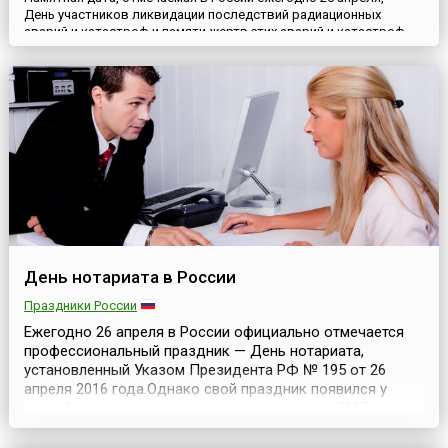
День участников ликвидации последствий радиационных
аварий и катастроф и памяти жертв этих аварий и катастроф —
появилась в официальном календаре российских памятных дат
спустя семь лет после аварии на Чернобыльской АЭС, печально
известной на весь мир. Она была установлена постановлением
Президиума Верховного Совета РФ от 22 апреля 1993 ...
День нотариата в России
Праздники России
Ежегодно 26 апреля в России официально отмечается
профессиональный праздник — День нотариата,
установленный Указом Президента РФ № 195 от 26
апреля 2016 года.Однако свой праздник появился у
российских нотариусов гораздо раньше — в 2007 году
дату ежегодного празднования — 27 апреля —
утвердили высший орган Федеральной нотариальной