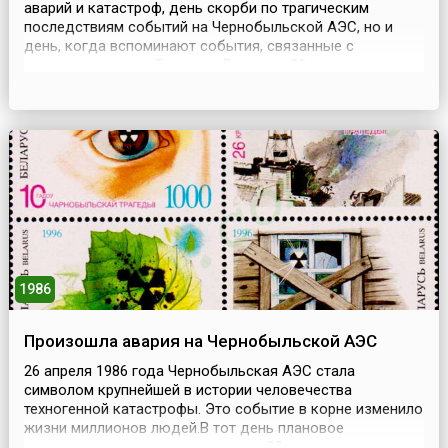
аварий и катастроф, день скорби по трагическим
последствиям событий на Чернобыльской АЭС, но и
день, когда вспоминают события, связанные с
землетрясением в Ташкенте.Ровно за 20 лет до
чернобыльской аварии в одной из Республик
Советского Союза произошло землетрясение. 26 апреля
1966 года столица Узбекской ССР – город Ташкент рано
утром содрог...
1986
Произошла авария на Чернобыльской АЭС
26 апреля 1986 года Чернобыльская АЭС стала
символом крупнейшей в истории человечества
техногенной катастрофы. Это событие в корне изменило
жизни миллионов людей.В тот день плановое
выключение реактора, длившееся 20 секунд, казалось