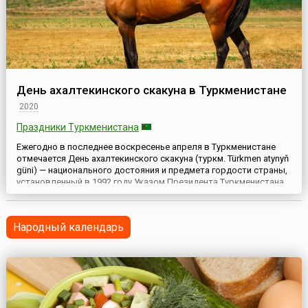
День ахалтекинского скакуна в Туркменистане
2020
Праздники Туркменистана
Ежегодно в последнее воскресенье апреля в Туркменистане
отмечается День ахалтекинского скакуна (туркм. Türkmen atynyň
güni) — национального достояния и предмета гордости страны,
установленный в 1992 году Указом Президента Туркменистана.
Эту породу лошадей жители страны особенно чтят и
любят.Праздник туркменского скакуна, установленный в 1992
году, проходит на уровне национального праздника и о...
Народный календарь