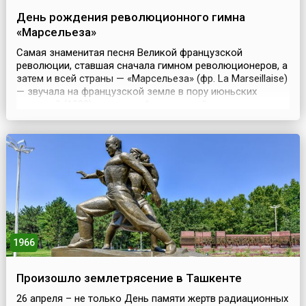
День рождения революционного гимна
«Марсельеза»
Самая знаменитая песня Великой французской
революции, ставшая сначала гимном революционеров, а
затем и всей страны — «Марсельеза» (фр. La Marseillaise)
— звучала на французской земле в пору июньских
волнений (1830), во время Февральской революции
(1848), на баррикадах Парижской коммуны
(1871).Впервые мелодия «Марсельезы» прозвучала на
званом вечере у мэра Страсбурга Фредерика де
Дитриха 26 апр...
1966
Произошло землетрясение в Ташкенте
26 апреля – не только День памяти жертв радиационных