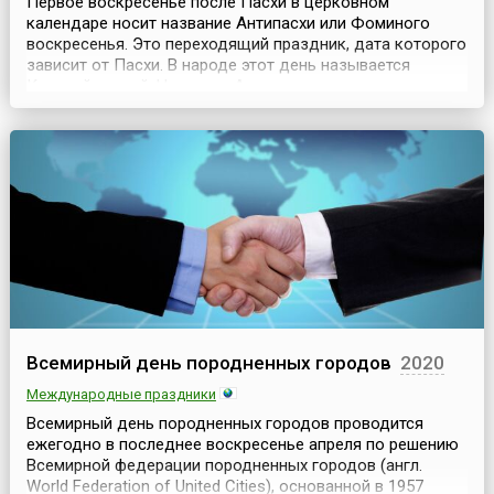
Первое воскресенье после Пасхи в церковном
календаре носит название Антипасхи или Фоминого
воскресенья. Это переходящий праздник, дата которого
зависит от Пасхи. В народе этот день называется
Красной горкой. Название Антипасха означает «вместо
Пасхи» или «противоположный Пасхе» — но это не
противопоставление, а обращение к прошедшему
празднику, повторение его на восьмой день после
Пасхи. С др...
Всемирный день породненных городов
2020
Международные праздники
Всемирный день породненных городов проводится
ежегодно в последнее воскресенье апреля по решению
Всемирной федерации породненных городов (англ.
World Federation of United Cities), основанной в 1957