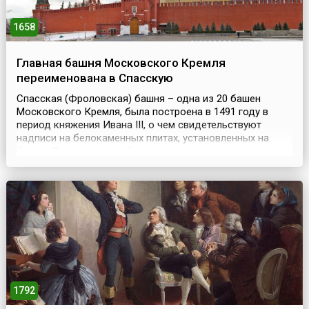
1658
Главная башня Московского Кремля
переименована в Спасскую
Спасская (Фроловская) башня – одна из 20 башен
Московского Кремля, была построена в 1491 году в
период княжения Ивана III, о чем свидетельствуют
надписи на белокаменных плитах, установленных на
башне. Строительство башни положило начало
сооружению восточной линии укреплений Кремля.
Первоначально башня называлась Фроловской по
церкви во имя Святых Фрола и Лавра, куда вела дорога
из Кремля через эти...
1792