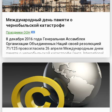
Международный день памяти о
чернобыльской катастрофе
Праздники ООН
8 декабря 2016 года Генеральная Ассамблея
Организации Объединенных Наций своей резолюцией
71/125 провозгласила 26 апреля Международным днем
памяти о чернобыльской катастрофе (англ. International
Chernobyl Disaster Remembrance Day). Генеральная
Ассамблея отметила «ощущаемые до сих пор, три
десятилетия спустя, серьезные долговременные
последствия чернобыльской катастрофы, а также
сохраняющиеся в...