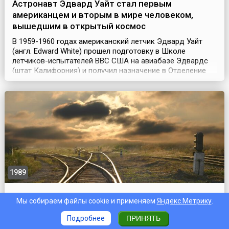
Астронавт Эдвард Уайт стал первым
американцем и вторым в мире человеком,
вышедшим в открытый космос
В 1959-1960 годах американский летчик Эдвард Уайт
(англ. Edward White) прошел подготовку в Школе
летчиков-испытателей ВВС США на авиабазе Эдвардс
(штат Калифорния) и получил назначение в Отделение
авиационных систем на авиабазу Райт-Паттерсон (возле
Дейтона, штат Огайо). Именно здесь произошло его
первое соприкосновение с космической работой. Уайт
был пилотом самолета KC-135, который использов...
1989
В Челябинской области произошла крупная
Мы собираем файлы cookie и применяем
Яндекс.Метрику
.
железнодорожная авария
Подробнее
ПРИНЯТЬ
Трагедия в 11 км от города Аша (Челябинская область)