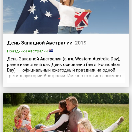
День Западной Австралии
2019
Праздники Австралии
День Западной Австралии (англ. Western Australia Day),
ранее известный как День основания (англ. Foundation
Day), — официальный ежегодный праздник на одной
трети территории Австралии. Именно столько занимает
самый большой штат страны — Западная
Австралия.Официально День основания отмечается
здесь 1 июня, но, по традиции, праздничные
мероприятия и выходной приходятся на первый
понедельник июня....