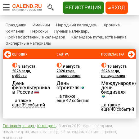
РЕГИСТРАЦИЯ
ВХОД
Праздники
Именины
Народный календарь
Хроника
Компании
Персоны
Лунный календарь
Производственные календари
Календарь путешественника
Экспертные материалы
СЕГОДНЯ
ЗАВТРА
ПОСЛЕЗАВТРА
8 августа
9 августа
10 августа
2026 года,
2026 года,
2026 года,
суббота
воскресенье
понедельник
День
День
Международны
физкультурника
строителя
день
в России
биодизеля
...а также
...а также
еще 42 события
еще 39 событий
...а также
еще 40 событий
Главная страница
/
Календарь
/
3 июня 2019 года — праздники,
памятные даты, именины, народный календарь, хроника, персоны,
дни городов