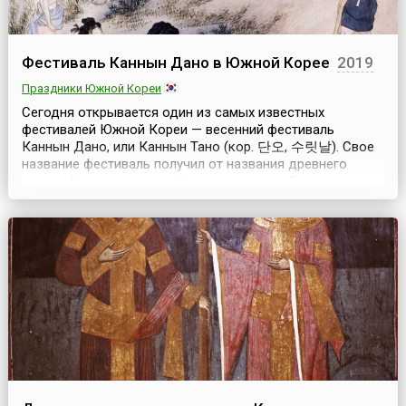
Фестиваль Каннын Дано в Южной Корее
2019
Праздники Южной Кореи
Сегодня открывается один из самых известных
фестивалей Южной Кореи — весенний фестиваль
Каннын Дано, или Каннын Тано (кор. 단오, 수릿날). Свое
название фестиваль получил от названия древнего
города Каннына, который расположен на берегу
Японского моря и благодаря этому стал одним из
туристических центров страны. Кроме туристических
достопримечательностей город известен своими
фестивалями. В первую о...