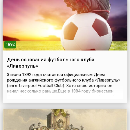
однако отсутствие практической надобности в его
применении служило препятствием для изготовления
подобных с...
1892
День основания футбольного клуба
«Ливерпуль»
3 июня 1892 года считается официальным Днем
рождения английского футбольного клуба «Ливерпуль»
(англ. Liverpool Football Club). Хотя свою историю он
начал несколько раньше.Еще в 1884 году бизнесмен
Джон Холдинг, владелец пивоварни и отеля, был избран
президентом одной из самых уважаемых команд
острова, «Эвертон». Он даже построил для команды на
собственном земельном участке стадион «Энфилд-роу...