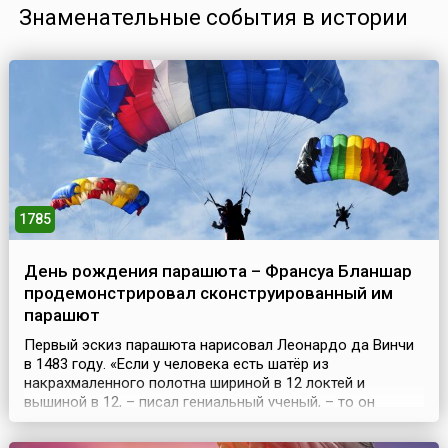
Знаменательные события в истории
1785
День рождения парашюта – Франсуа Бланшар
продемонстрировал сконструированный им
парашют
Первый эскиз парашюта нарисовал Леонардо да Винчи
в 1483 году. «Если у человека есть шатёр из
накрахмаленного полотна шириной в 12 локтей и
вышиной в 12, – писал гениальный ученый, – то он
сможет бросаться с любой высоты, без опасности для
себя».Парашют Леонардо был похож на современный,