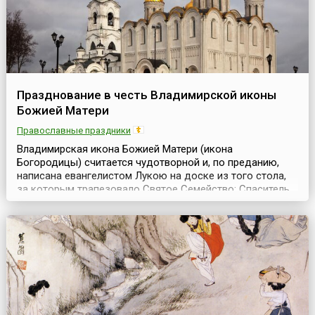
Празднование в честь Владимирской иконы
Божией Матери
Православные праздники
Владимирская икона Божией Матери (икона
Богородицы) считается чудотворной и, по преданию,
написана евангелистом Лукою на доске из того стола,
за которым трапезовало Святое Семейство: Спаситель,
Богородица и праведный Иосиф Обручник. Божия
Матерь, увидев этот образ, произнесла: «Отныне
ублажат Меня все роды. Благодать Рождавшегося от
Меня и Моя с этой иконой да будет».В Россию икона
была завезе...