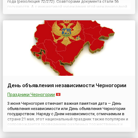
года (резолюция 72/272). Соавторами документа стали 56
государств. А с инициативой учреждения этой международной
даты выступили представители Туркменистана. Поэтому,
основываясь и подтверждая уникальность, давнюю историю и
мно...
День объявления независимости Черногории
Праздники Черногории
3 июня Черногория отмечает важная памятная дата — День
объявления независимости или День объявления Черногории
государством. Наряду с Днем независимости, отмечаемым в
стране 21 мая, этот национальный праздник также популярен и
сопровождается проведением различных торжественных и
развлекательных мероприятий. 3 июня 2006 года Парламент
Черногории, бывшей союзной республики в составе