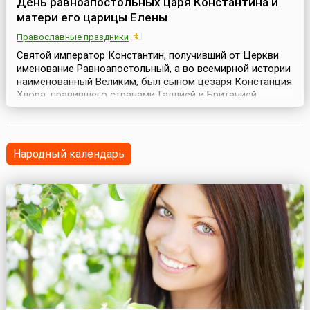
День равноапостольных царя Константина и
матери его царицы Елены
Православные праздники
Святой император Константин, получивший от Церкви
именование Равноапостольный, а во всемирной истории
наименованный Великим, был сыном цезаря Констанция
Хлора, правившего странами Галлией и Британией.
Огромная Римская империя была в то время разделена
на Западную и Восточную, во главе которых находились
два самостоятельных императора, имевшие
соправителей, одним из которых в Западной половине ...
Народный календарь