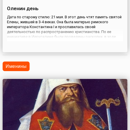
Оленин день
Дата по старому стилю: 21 мая. В этот день чтят память святой
Елены, жившей в 3-4 веках. Она была матерью римского
императора Константина I и прославилась своей
деятельностью по распространению христианства. По ее
инициативе в Иерусалиме были проведены раскопки, в ходе
которых были обретены Гроб Господень, Животворящий Крест
и другие реликвии.На Руси в этот день начинали сеять лен и
совершали ...
Именины