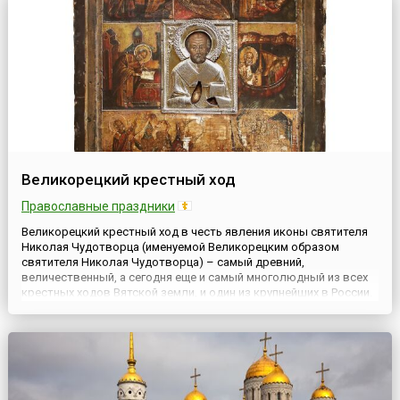
Великорецкий крестный ход
Православные праздники
Великорецкий крестный ход в честь явления иконы святителя
Николая Чудотворца (именуемой Великорецким образом
святителя Николая Чудотворца) – самый древний,
величественный, а сегодня еще и самый многолюдный из всех
крестных ходов Вятской земли, и один из крупнейших в России.
Он проходит ежегодно с 3 по 8 июня с почитаемой
Великорецкой чудотворной иконой Николая Чудотворца.
Изначально ход начина...