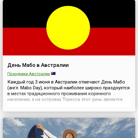
Югославии, о...
День Мабо в Австралии
Праздники Австралии
Каждый год 3 июня в Австралии отмечают День Мабо
(англ. Mabo Day), который наиболее широко празднуется
в местах традиционного проживания коренного
населения, а на островах Торесса этот день является
выходным. В 2010 году в стране была запущена
кампания, цель которой — добиться присвоения
празднику статуса общенационального.По мнению
ученых, к моменту прибытия Первого флота (1788),
коренные нар...