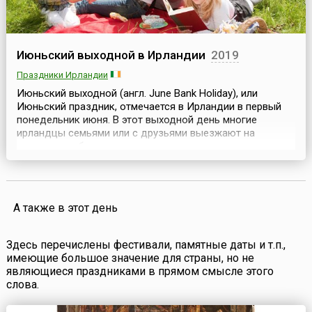
Июньский выходной в Ирландии
2019
Праздники Ирландии
Июньский выходной (англ. June Bank Holiday), или
Июньский праздник, отмечается в Ирландии в первый
понедельник июня. В этот выходной день многие
ирландцы семьями или с друзьями выезжают на
природу, чтобы насладиться первыми летними деньками
и принять участие в многочисленных культурных и
спортивных мероприятиях.Исторической предпосылкой
учреждения Июньского выходного стал Духов день
(англ. Pen...
А также в этот день
Здесь перечислены фестивали, памятные даты и т.п.,
имеющие большое значение для страны, но не
являющиеся праздниками в прямом смысле этого
слова.