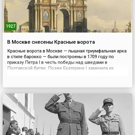
1927
В Москве снесены Красные ворота
Красные ворота в Москве — пышная триумфальная арка
в стиле барокко — были построены в 1709 году по
приказу Петра I в честь победы над шведами в
Полтавской битве. Позже Екатерина I заменила их
новыми в честь собственной коронации в 1724 году. Но
через 8 лет ворота сгорели при большом пожаре и были
восстановлены в 1742 году уже по случаю коронации
Елизаветы Петровны.В 1748 году произошёл ещё оди...