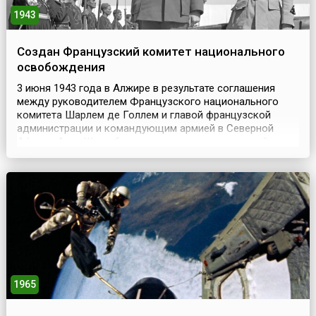
1943
Создан Французский комитет национального
освобождения
3 июня 1943 года в Алжире в результате соглашения
между руководителем Французского национального
комитета Шарлем де Голлем и главой французской
администрации и командующим армией в Северной
Африке Анри Жиро был создан орган центральной
французской власти – Французский комитет
национального освобождения (ФКНО).Комитет
представлял государственные интересы Французской
Республики и руководил дейст...
1965