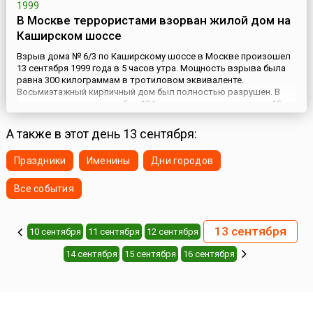
1999
В Москве террористами взорван жилой дом на
Каширском шоссе
Взрыв дома № 6/3 по Каширскому шоссе в Москве произошел
13 сентября 1999 года в 5 часов утра. Мощность взрыва была
равна 300 килограммам в тротиловом эквиваленте.
Восьмиэтажный кирпичный дом был полностью разрушен. В
результате теракта погибли 124 жильца дома, в том числе 13
детей, еще 9 человек получили ранения. Всего в результате
взрыва пострадали 119 семей. Четырьмя днями ранее
А также в этот день 13 сентября:
террорис...
Праздники
Именины
Дни городов
Все события
13 сентября
10 сентября
11 сентября
12 сентября
14 сентября
15 сентября
16 сентября