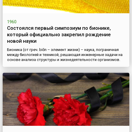
1960
Состоялся первый симпозиум по бионике,
который официально закрепил рождение
новой науки
Бионика (от греч. biōn – элемент жизни) – наука, пограничная
между биологией и техникой, решающая инженерные задачи на
основе анализа структуры и жизнедеятельности организмов.
Бионика тесно связана с биологией, физикой, химией,
кибернетикой и инженерными науками – электроникой,
навигацией, связью, морским делом и др., и помогает человеку
создавать оригинальные технические системы и
технологические...