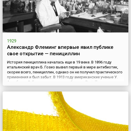
1929
Александр Флеминг впервые явил публике
свое открытие — пенициллин
История пенициллина началась еще в 19 веке. В 1896 году
итальянский врач Б. Гозио вывел первый в мире антибиотик,
скорее всего, пенициллин, однако он не получил практического
применения и был забыт. В 1913 году американские ученые У.
Альсберг и О. Блек получили из гриба рода Penicillium
пенициллиновую кислоту, обладающую противомикробными
свойствами. Но война прервала их исследования. В 1928 г...