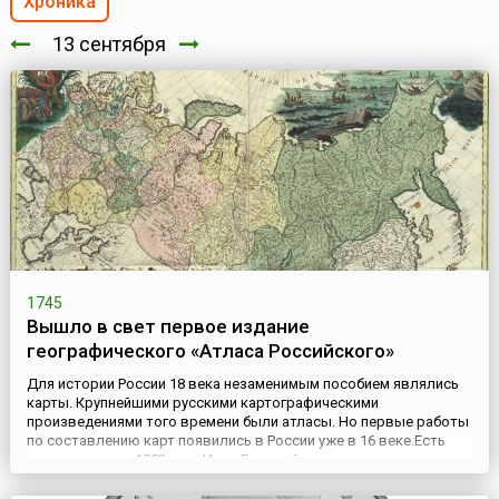
Хроника
13 сентября
1745
Вышло в свет первое издание
географического «Атласа Российского»
Для истории России 18 века незаменимым пособием являлись
карты. Крупнейшими русскими картографическими
произведениями того времени были атласы. Но первые работы
по составлению карт появились в России уже в 16 веке.Есть
указания, что в 1552 году Иван Грозный предпринял
составление чертежа Московского государства. Более или
менее подробные чертежи России появляются в конце 17 века,