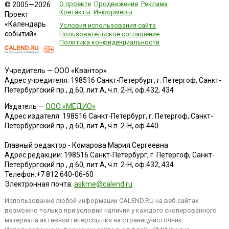
О проекте
Продвижение
Реклама
© 2005—2026
Контакты
Информеры
Проект
«Календарь
Условия использования сайта
событий»
Пользовательское соглашение
Политика конфиденциальности
Учредитель — ООО «Квантор»
Адрес учредителя: 198516 Санкт-Петербург, г. Петергоф, Санкт-
Петербургский пр., д.60, лит.А, ч.п. 2-Н, оф.432, 434
Издатель —
ООО «МЕДИО»
Адрес издателя: 198516 Санкт-Петербург, г. Петергоф, Санкт-
Петербургский пр., д.60, лит.А, ч.п. 2-Н, оф.440
Главный редактор - Комарова Мария Сергеевна
Адрес редакции:
198516
Санкт-Петербург, г. Петергоф
,
Санкт-
Петербургский пр., д.60, лит.А, ч.п. 2-Н, оф.432, 434
Телефон:
+7 812 640-06-60
Электронная почта:
askme@calend.ru
Использование любой информации CALEND.RU на веб-сайтах
возможно только при условии наличия у каждого скопированного
материала активной гиперссылки на страницу-источник.