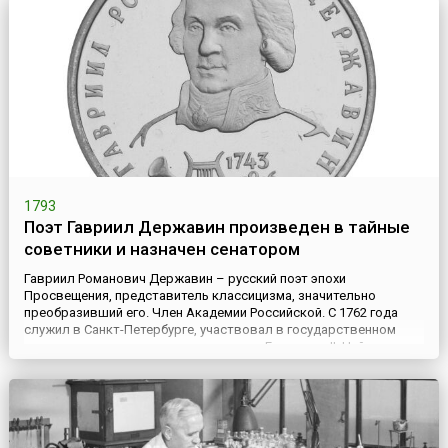
а настоящие г...
1793
Поэт Гавриил Державин произведен в тайные
советники и назначен сенатором
Гавриил Романович Державин – русский поэт эпохи
Просвещения, представитель классицизма, значительно
преобразивший его. Член Академии Российской. С 1762 года
служил в Санкт-Петербурге, участвовал в государственном
перевороте, поставившем на престол Екатерину II. Найдя
покровительство у князя Вяземского, Державин в 1777 году
поступил на государственную службу. Литературную и
общественную извест...