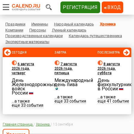
РЕГИСТРАЦИЯ
ВХОД
Праздники
Именины
Народный календарь
Хроника
Компании
Персоны
Лунный календарь
Производственные календари
Календарь путешественника
Экспертные материалы
СЕГОДНЯ
ЗАВТРА
ПОСЛЕЗАВТРА
6 августа
7 августа
8 августа
2026 года,
2026 года,
2026 года,
четверг
пятница
суббота
День
Международный
День
Железнодорожных
день пива
физкультурника
войск
в России
России
...а также
...а также
...а также
еще 33 события
еще 41 событие
еще 33 события
Главная страница
/
Хроника
/
13 сентября