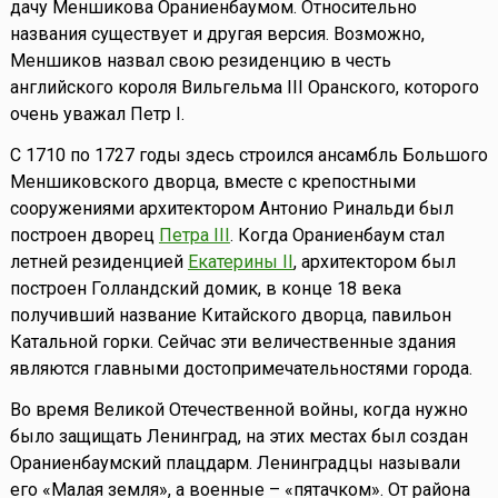
дачу Меншикова Ораниенбаумом. Относительно
названия существует и другая версия. Возможно,
Меншиков назвал свою резиденцию в честь
английского короля Вильгельма III Оранского, которого
очень уважал Петр I.
С 1710 по 1727 годы здесь строился ансамбль Большого
Меншиковского дворца, вместе с крепостными
сооружениями архитектором Антонио Ринальди был
построен дворец
Петра III
. Когда Ораниенбаум стал
летней резиденцией
Екатерины II
, архитектором был
построен Голландский домик, в конце 18 века
получивший название Китайского дворца, павильон
Катальной горки. Сейчас эти величественные здания
являются главными достопримечательностями города.
Во время Великой Отечественной войны, когда нужно
было защищать Ленинград, на этих местах был создан
Ораниенбаумский плацдарм. Ленинградцы называли
его «Малая земля», а военные – «пятачком». От района