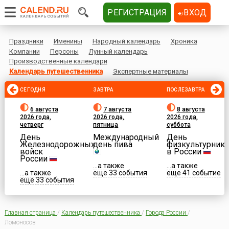
РЕГИСТРАЦИЯ
ВХОД
Праздники
Именины
Народный календарь
Хроника
Компании
Персоны
Лунный календарь
Производственные календари
Календарь путешественника
Экспертные материалы
СЕГОДНЯ
ЗАВТРА
ПОСЛЕЗАВТРА
6 августа
7 августа
8 августа
2026 года,
2026 года,
2026 года,
четверг
пятница
суббота
День
Международный
День
Железнодорожных
день пива
физкультурника
войск
в России
России
...а также
...а также
...а также
еще 33 события
еще 41 событие
еще 33 события
Главная страница
/
Календарь путешественника
/
Города России
/
Ломоносов