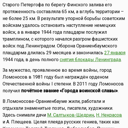
Старого Петергофа по берегу Финского залива его
протяженность составляла 65 км, а вглубь территории –
не более 25 км. В результате упорной борьбы советским
войскам удалось остановить наступление немецких
войск, а в январе 1944 года плацдарм послужил
трамплином, с которого начался разгром фашистских
войск под Ленинградом. Оборона Ораниенбаумского
плацдарма длилась 29 месяцев и закончилась
27 января
1944 года, в день полного
снятия блокады Ленинграда
.
За мужество, проявленное во время войны, город
Ломоносов в 1981 году был награждён орденом
Отечественной войны I степени. В 2011 году Ломоносов
получил
почётное звание «Города воинской славы»
.
В Ломоносове-Ораниенбауме жили, работали и
отдыхали знаменитые поэты, писатели, художники.
Здесь снимали дачи
М. Салтыков-Щедрин
,
Н. Некрасов
и А. Плещеев. Целая плеяда русских гениев, таких как