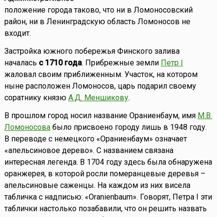
положение города таково, что ни в Ломоносовский
район, ни в Ленинградскую область Ломоносов не
входит.
Застройка южного побережья Финского залива
началась
с 1710 года
. Прибрежные земли
Петр I
жаловал своим приближенным. Участок, на котором
ныне расположен Ломоносов, царь подарил своему
соратнику князю
А.Д. Меншикову
.
В прошлом город носил название Ораниенбаум, имя
М.В.
Ломоносова
было присвоено городу лишь в 1948 году.
В переводе с немецкого «Ораниенбаум» означает
«апельсиновое дерево». С названием связана
интересная легенда. В 1704 году здесь была обнаружена
оранжерея, в которой росли померанцевые деревья –
апельсиновые саженцы. На каждом из них висела
табличка с надписью: «Oranienbaum». Говорят, Петра I эти
таблички настолько позабавили, что он решить назвать