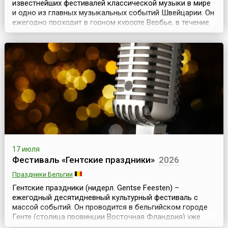
известнейших фестивалей классической музыки в мире
и одно из главных музыкальных событий Швейцарии. Он
ежегодно проходит в горном курорте Вербье, в течение
двух недель во второй половине июля.Фестиваль
возник в этом небольшом городке, в самом сердце
Швейцарских Альп, в 1994 году. Его создателем и
художественным руководителем стал Мартин Тайсо...
17 июля
Фестиваль «Гентские праздники»
2026
Праздники Бельгии
Гентские праздники (нидерл. Gentse Feesten) –
ежегодный десятидневный культурный фестиваль с
массой событий. Он проводится в бельгийском городе
Генте (столица провинции Восточная Фландрия) уже
более 160 лет и считается одним из самых крупных и