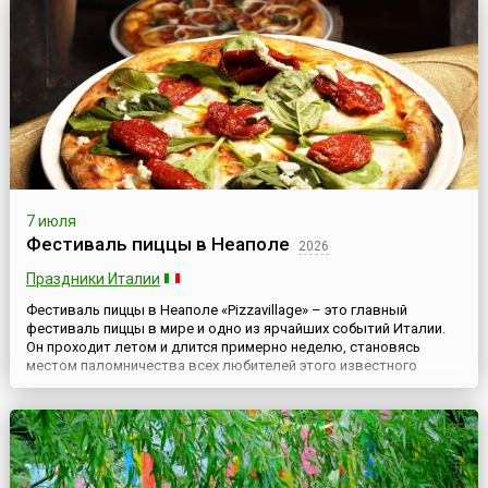
7 июля
Фестиваль пиццы в Неаполе
2026
Праздники Италии
Фестиваль пиццы в Неаполе «Pizzavillage» – это главный
фестиваль пиццы в мире и одно из ярчайших событий Италии.
Он проходит летом и длится примерно неделю, становясь
местом паломничества всех любителей этого известного
итальянского блюда. Традиционно на это событие съезжаются
гости из многих стран мира. На несколько дней весь Неаполь
наполняется неповторимыми ароматами базилика, моцареллы
и свеже...