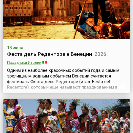
предп...
18 июля
Феста дель Реденторе в Венеции
2026
Праздники Италии
Одним из наиболее красочных событий года и самым
зрелищным водным событием Венеции считается
фестиваль Феста дель Реденторе (итал. Festa del
Redentore), который еще называют празднованием в
честь Спасителя. Фестиваль проводится ежегодно в
третьи выходные июля и по традиции продолжается два
дня, но различные мероприятия начинаются еще в
пятницу. История возникновения фестиваля связана со
ст...