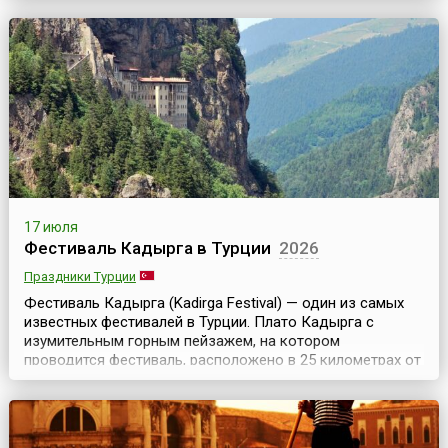
интересных в Европе. Программа включает бесплатные
музыкальные выступления, открытые уроки танцев,
выступления уличных театров и многое другое.
Действие...
17 июля
Фестиваль Кадырга в Турции
2026
Праздники Турции
Фестиваль Кадырга (Kadirga Festival) — один из самых
известных фестивалей в Турции. Плато Кадырга с
изумительным горным пейзажем, на котором
проводится фестиваль, расположено в 25 километрах от
города Тоня провинции Трабзон (Trabzon).Жители
примыкающих к плато районов собираются на плато на
третьей неделе июля и три дня проводят в шумном
веселье. Некоторые из фестивальных мероприятий