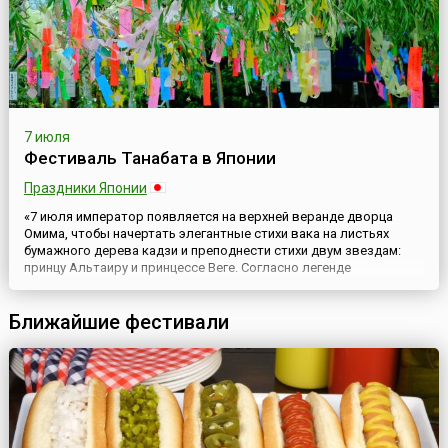
7 июля
Фестиваль Танабата в Японии
Праздники Японии
«7 июля император появляется на верхней веранде дворца
Омима, чтобы начертать элегантные стихи вака на листьях
бумажного дерева кадзи и преподнести стихи двум звездам:
принцу Альтаиру и принцессе Веге. Согласно легенде
влюбленные звезды могли встретиться, перейдя Млечный
Путь, только раз в году — в эту июльскую ночь.Для церемонии
Ближайшие фестивали
«Звездного фестиваля» перед императором на специальной
церемониа...