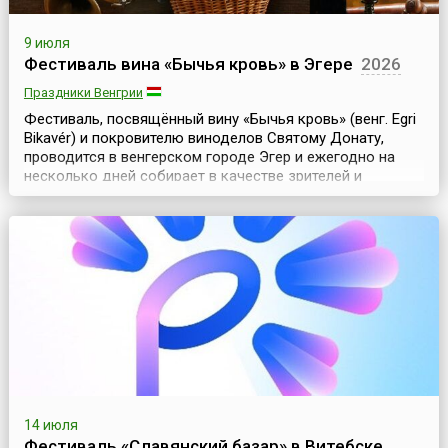
9 июля
Фестиваль вина «Бычья кровь» в Эгере
2026
Праздники Венгрии
Фестиваль, посвящённый вину «Бычья кровь» (венг. Egri
Bikavér) и покровителю виноделов Святому Донату,
проводится в венгерском городе Эгер и ежегодно на
несколько дней собирает в качестве зрителей и
участников не одну сотню тысяч туристов.По одной из
легенд, название знаменитого венгерского красного
вина «Бычья кровь» связано со временами турецкого
господства. При турецкой осаде Эгерской крепо...
14 июля
Фестиваль «Славянский базар» в Витебске