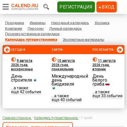
РЕГИСТРАЦИЯ
ВХОД
Праздники
Именины
Народный календарь
Хроника
Компании
Персоны
Лунный календарь
Производственные календари
Календарь путешественника
Экспертные материалы
СЕГОДНЯ
ЗАВТРА
ПОСЛЕЗАВТРА
9 августа
10 августа
11 августа
2026 года,
2026 года,
2026 года,
воскресенье
понедельник
вторник
День
Международный
День
строителя
день
белого
биодизеля
гриба
...а также
еще 42 события
...а также
...а также
еще 33 события
еще 40 событий
Главная страница
/
Календарь путешественника
/
7 июля