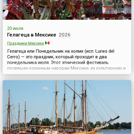
20 июля
Гелагеца в Мексике
2026
Праздники Мексики
Гелагеца или Понедельник на холме (исп. Lunes del
Cerro) — это праздник, который проходит в два
понедельника июля. Этот этнический фестиваль
посвящен коренным народам Мексики, их культурному и
языковому разнообразию и является важным
культурным событием для региона. Как и многие другие
праздники в Мексике, Гелагеца не обходится без
спиртного. Штат Оахака — единственное место в
Мексике, где гот...