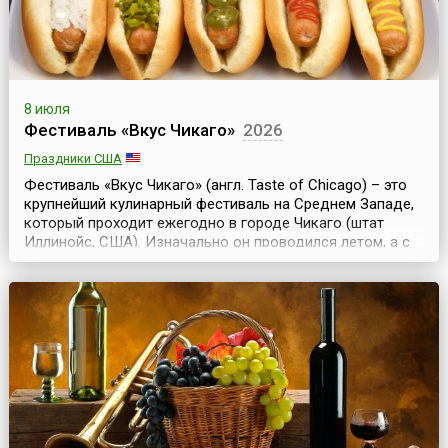
8 июля
Фестиваль «Вкус Чикаго»
2026
Праздники США
Фестиваль «Вкус Чикаго» (англ. Taste of Chicago) – это
крупнейший кулинарный фестиваль на Среднем Западе,
который проходит ежегодно в городе Чикаго (штат
Иллинойс, США). Изначально он проводился летом, а с
2023 года его перенесли на сентябрь, а в 2026 году
вновь вернули на летний период.Начало традиции
проведения фестиваля было положено в 1980 году. Это
был однодневный праздник «Вкус Чикаго» в...