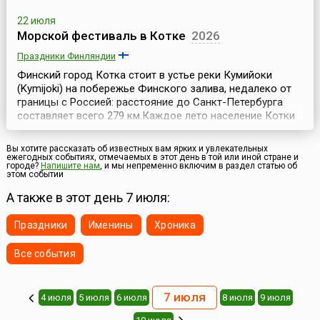
22 июля
Морской фестиваль в Котке
2026
Праздники Финляндии
Финский город Котка стоит в устье реки Кумийоки
(Kymijoki) на побережье Финского залива, недалеко от
границы с Россией: расстояние до Санкт-Петербурга
составляет всего 279 км.Каждое лето население Котки
на несколько июльских дней увеличивается на
несколько тысяч человек. Со всего мира съезжаются
Вы хотите рассказать об известных вам ярких и увлекательных
сюда люди на широко известный Морской фестиваль
ежегодных событиях, отмечаемых в этот день в той или иной стране и
городе?
Напишите нам
, и мы непременно включим в раздел статью об
(Kotka Maritime Festival) – самый большой летний пр...
этом событии
А также в этот день 7 июля:
Праздники
Именины
Хроника
Все события
7 июля
4 июля
5 июля
6 июля
8 июля
9 июля