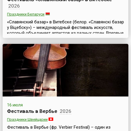
2026
Праздники Беларуси
«Славянский базар» в Витебске (белор. «Славянскі базар
у Віцебску») – международный фестиваль искусств,
который объединяет артистов из разных стран. Впервые
он прошел в июле 1992 года. Уже тогда мероприятие
собрало более тысячи участников. И с тех пор
фестиваль проходит ежегодно, собирая с каждым
годом все больше участников.Это совместный проект
Белоруссии, России и Украины. Основная цель фест...
16 июля
Фестиваль в Вербье
2026
Праздники Швейцарии
Фестиваль в Вербье (фр. Verbier Festival) – один из