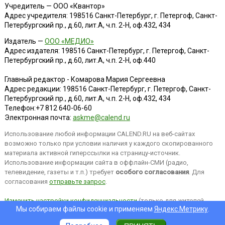
Учредитель — ООО «Квантор»
Адрес учредителя: 198516 Санкт-Петербург, г. Петергоф, Санкт-
Петербургский пр., д.60, лит.А, ч.п. 2-Н, оф.432, 434
Издатель —
ООО «МЕДИО»
Адрес издателя: 198516 Санкт-Петербург, г. Петергоф, Санкт-
Петербургский пр., д.60, лит.А, ч.п. 2-Н, оф.440
Главный редактор - Комарова Мария Сергеевна
Адрес редакции:
198516
Санкт-Петербург, г. Петергоф
,
Санкт-
Петербургский пр., д.60, лит.А, ч.п. 2-Н, оф.432, 434
Телефон:
+7 812 640-06-60
Электронная почта:
askme@calend.ru
Использование любой информации CALEND.RU на веб-сайтах
возможно только при условии наличия у каждого скопированного
материала активной гиперссылки на страницу-источник.
Использование информации сайта в оффлайн-СМИ (радио,
телевидение, газеты и т.п.) требует
особого согласования
. Для
согласования
отправьте запрос
.
Изменить настройки конфиденциальности
(только для жителей
Мы собираем файлы cookie и применяем
Яндекс.Метрику
.
EEA).