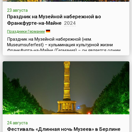
23 августа
Праздник на Музейной набережной во
Франкфурте-на-Майне
2024
Праздники Германии
Праздник на Музейной набережной (нем.
Museumsuferfest) – кульминация культурной жизни
Франкфурта-на-Майне (Германия) – он является одним
из самых крупных и значительных культурных
праздников и фестивалей Европы. Праздник проходит
ежегодно в последние полные выходные августа и
длится три дня.Музейная набережная (нем.
Museumsufer) – это набережная южного берега реки
Майн во Франкфурте в районе м...
24 августа
Фестиваль «Длинная ночь Музеев» в Берлине