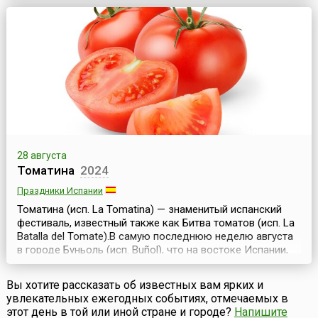
ежегодно осенью (чаще в августе-сентябре) на острове
Лидо (Италия) и длится около двух недель. Фестиваль
был основан в 1932 году по инициативе итальянского
диктатора Бенито Муссолини. Его история прер...
28 августа
Томатина
2024
Праздники Испании
Томатина (исп. La Tomatina) — знаменитый испанский
фестиваль, известный также как Битва томатов (исп. La
Batallа del Tomate).В самую последнюю неделю августа
в городе Буньоль (исп. Buñol), что на востоке Испании,
начинается ежегодный «Томатный фестиваль»,
посвященный уходящему лету. Как и все испанские
Вы хотите рассказать об известных вам ярких и
фестивали, этот проходит с праздничными
увлекательных ежегодных событиях, отмечаемых в
фейерверками, музыкой, танцами и бесплатными уго...
этот день в той или иной стране и городе?
Напишите