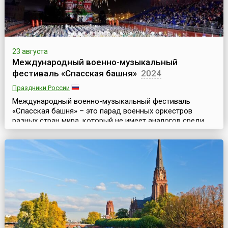
23 августа
Международный военно-музыкальный
фестиваль «Спасская башня»
2024
Праздники России
Международный военно-музыкальный фестиваль
«Спасская башня» – это парад военных оркестров
разных стран мира, который не имеет аналогов среди
других известных Military Tattoo (то есть парадов
военных оркестров) мирового уровня. Это
захватывающее дух музыкально-театрализованное
представление, где органично сочетаются разные
музыкальные направления (военная, классическая,
народная и эстрадная музыка)...