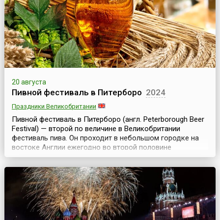
20 августа
Пивной фестиваль в Питерборо
2024
Праздники Великобритании
Пивной фестиваль в Питерборо (англ. Peterborough Beer
Festival) — второй по величине в Великобритании
фестиваль пива. Он проходит в небольшом городке на
востоке Англии ежегодно во второй половине
августа.На фестиваль съезжаются десятки тысяч
человек, так что население города увеличивается в
несколько раз, но ненадолго, потому что длится эта
радость для гурманов пива всего 5 дней. На фестив...