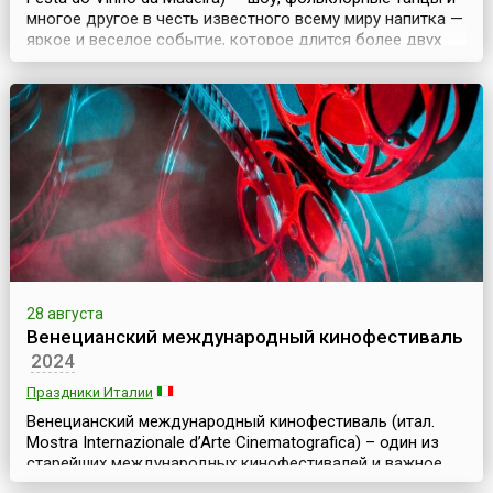
многое другое в честь известного всему миру напитка —
яркое и веселое событие, которое длится более двух
недель. Праздник приурочен ко времени традиционного
сбора винограда и изготовления вина. На улицах
устанавливаются столики, готовится угощение, а винные
погреба, закрытые в течение года, о...
28 августа
Венецианский международный кинофестиваль
2024
Праздники Италии
Венецианский международный кинофестиваль (итал.
Mostra Internazionale d’Arte Cinematografica) – один из
старейших международных кинофестивалей и важное
событие в мире кинематографа. Он проводится