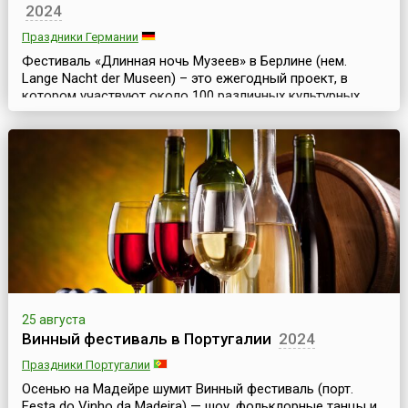
2024
Праздники Германии
Фестиваль «Длинная ночь Музеев» в Берлине (нем.
Lange Nacht der Museen) – это ежегодный проект, в
котором участвуют около 100 различных культурных
учреждений германской столицы. Он проходит во
второй половине августа.В рамках фестиваля музеи,
галереи, выставочные залы, архивы, собрания,
мемориалы, исторические памятники и культурные
центры города открывают свои двери для всех
желающих в ночь с...
25 августа
Винный фестиваль в Португалии
2024
Праздники Португалии
Осенью на Мадейре шумит Винный фестиваль (порт.
Festa do Vinho da Madeira) — шоу, фольклорные танцы и