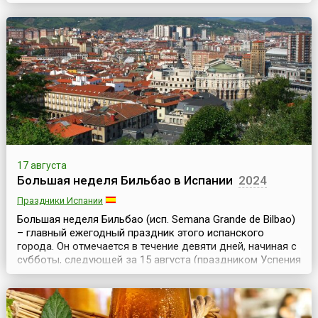
века этот город, расположенный в западной части
страны, в Тоскане, был столицей сильной Сиенской
республики и уже в ту дальнюю эпоху хранил шедевры
итальянской готики мирового достоинства.Именно в
Средние века и зародилась традиция проводить в
город...
17 августа
Большая неделя Бильбао в Испании
2024
Праздники Испании
Большая неделя Бильбао (исп. Semana Grande de Bilbao)
– главный ежегодный праздник этого испанского
города. Он отмечается в течение девяти дней, начиная с
субботы, следующей за 15 августа (праздником Успения
Богородицы).Официальный статус праздник получил в
1978 году, хотя и прежде в августе в Бильбао проходили
разнообразные увеселительные мероприятия – ярмарки,
корриды, состязания силачей, ци...