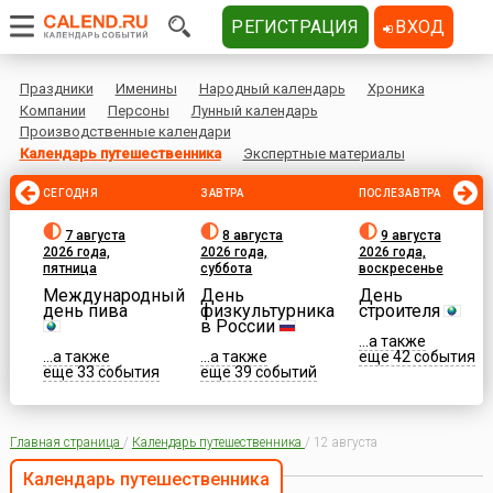
РЕГИСТРАЦИЯ
ВХОД
Праздники
Именины
Народный календарь
Хроника
Компании
Персоны
Лунный календарь
Производственные календари
Календарь путешественника
Экспертные материалы
СЕГОДНЯ
ЗАВТРА
ПОСЛЕЗАВТРА
7 августа
8 августа
9 августа
2026 года,
2026 года,
2026 года,
пятница
суббота
воскресенье
Международный
День
День
день пива
физкультурника
строителя
в России
...а также
...а также
...а также
еще 42 события
еще 33 события
еще 39 событий
Главная страница
/
Календарь путешественника
/
12 августа
Календарь путешественника