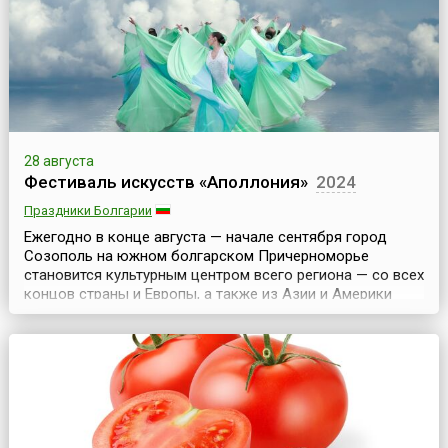
диктатора Бенито Муссолини. Его история прер...
28 августа
Фестиваль искусств «Аполлония»
2024
Праздники Болгарии
Ежегодно в конце августа — начале сентября город
Созополь на южном болгарском Причерноморье
становится культурным центром всего региона — со всех
концов страны и Европы, а также из Азии и Америки
сюда стекаются поклонники всех видов искусств, чтобы
не только отдохнуть под теплым южным солнцем, но и
насладиться богатой культурной программой фестиваля
— Фестиваля искусств «Аполлония», который получи...