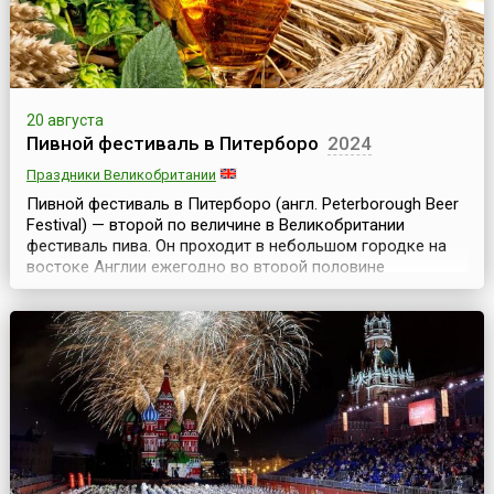
20 августа
Пивной фестиваль в Питерборо
2024
Праздники Великобритании
Пивной фестиваль в Питерборо (англ. Peterborough Beer
Festival) — второй по величине в Великобритании
фестиваль пива. Он проходит в небольшом городке на
востоке Англии ежегодно во второй половине
августа.На фестиваль съезжаются десятки тысяч
человек, так что население города увеличивается в
несколько раз, но ненадолго, потому что длится эта
радость для гурманов пива всего 5 дней. На фестив...