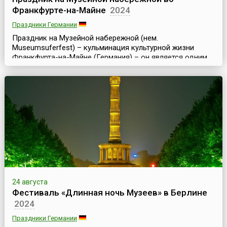
Франкфурте-на-Майне
2024
Праздники Германии
Праздник на Музейной набережной (нем.
Museumsuferfest) – кульминация культурной жизни
Франкфурта-на-Майне (Германия) – он является одним
из самых крупных и значительных культурных
праздников и фестивалей Европы. Праздник проходит
ежегодно в последние полные выходные августа и
длится три дня.Музейная набережная (нем.
Museumsufer) – это набережная южного берега реки
Майн во Франкфурте в районе м...
24 августа
Фестиваль «Длинная ночь Музеев» в Берлине
2024
Праздники Германии