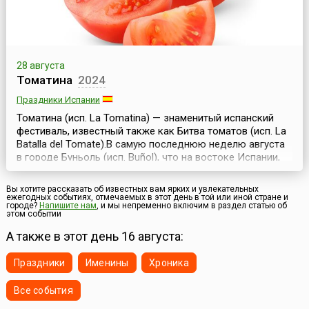
28 августа
Томатина
2024
Праздники Испании
Томатина (исп. La Tomatina) — знаменитый испанский
фестиваль, известный также как Битва томатов (исп. La
Batallа del Tomate).В самую последнюю неделю августа
в городе Буньоль (исп. Buñol), что на востоке Испании,
начинается ежегодный «Томатный фестиваль»,
посвященный уходящему лету. Как и все испанские
Вы хотите рассказать об известных вам ярких и увлекательных
фестивали, этот проходит с праздничными
ежегодных событиях, отмечаемых в этот день в той или иной стране и
городе?
Напишите нам
, и мы непременно включим в раздел статью об
фейерверками, музыкой, танцами и бесплатными уго...
этом событии
А также в этот день 16 августа:
Праздники
Именины
Хроника
Все события