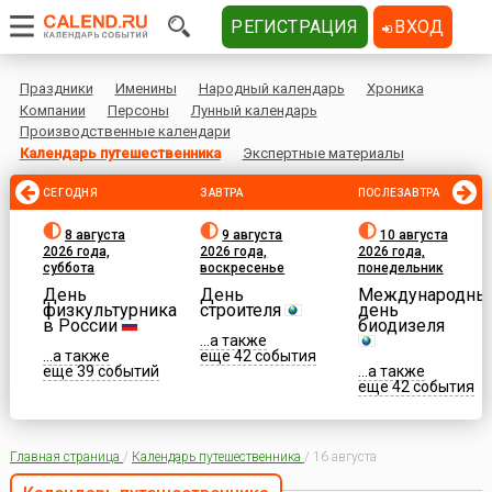
РЕГИСТРАЦИЯ
ВХОД
Праздники
Именины
Народный календарь
Хроника
Компании
Персоны
Лунный календарь
Производственные календари
Календарь путешественника
Экспертные материалы
СЕГОДНЯ
ЗАВТРА
ПОСЛЕЗАВТРА
8 августа
9 августа
10 августа
2026 года,
2026 года,
2026 года,
суббота
воскресенье
понедельник
День
День
Международны
физкультурника
строителя
день
в России
биодизеля
...а также
...а также
еще 42 события
еще 39 событий
...а также
еще 42 события
Главная страница
/
Календарь путешественника
/
16 августа