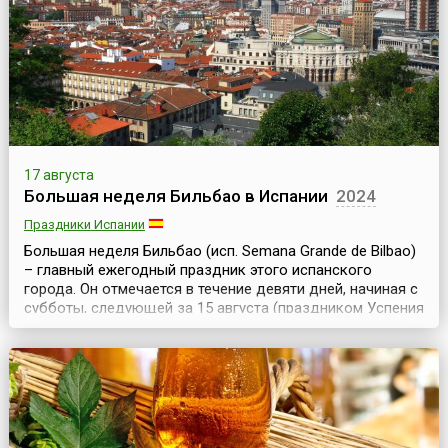
17 августа
Большая неделя Бильбао в Испании
2024
Праздники Испании
Большая неделя Бильбао (исп. Semana Grande de Bilbao)
– главный ежегодный праздник этого испанского
города. Он отмечается в течение девяти дней, начиная с
субботы, следующей за 15 августа (праздником Успения
Богородицы).Официальный статус праздник получил в
1978 году, хотя и прежде в августе в Бильбао проходили
разнообразные увеселительные мероприятия – ярмарки,
корриды, состязания силачей, ци...