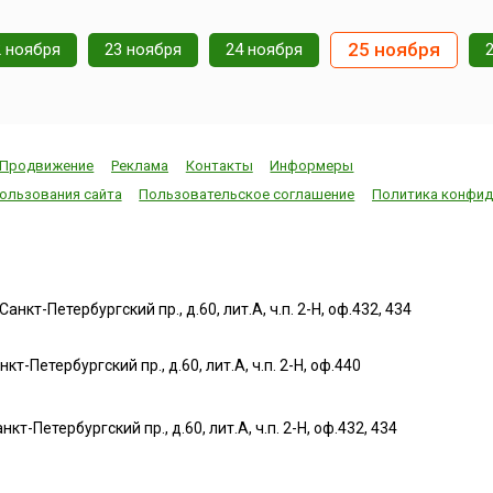
фестиваль посвящен
к новому, хоро
кого
победе горожан над
сказать, что по
 и
войском герцога
праздники есть 
25 ноября
2 ноября
23 ноября
24 ноября
Савойского и получению
народов и свои
им
независимости от
особенности их
его
Каролингов в 1602 году.
празднования. В 
мира.
Согласно исторически...
нститут
Продвижение
Реклама
Контакты
Информеры
ользования сайта
Пользовательское соглашение
Политика конфид
нкт-Петербургский пр., д.60, лит.А, ч.п. 2-Н, оф.432, 434
т-Петербургский пр., д.60, лит.А, ч.п. 2-Н, оф.440
нкт-Петербургский пр., д.60, лит.А, ч.п. 2-Н, оф.432, 434