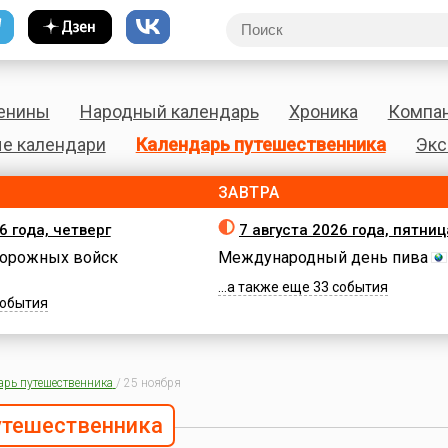
енины
Народный календарь
Хроника
Компа
е календари
Календарь путешественника
Экс
ЗАВТРА
6 года, четверг
7 августа 2026 года, пятниц
орожных войск
Международный день пива
...а также еще 33 события
 события
арь путешественника
/
25 ноября
утешественника