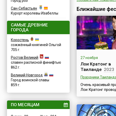
Сообщите нам, пожалуйста
Город роз
Ближайшие фес
Сан-Себастьян
Курорт королевы Изабеллы
САМЫЕ ДРЕВНИЕ
ГОРОДА
Коростень
сожжённый княгиней Ольгой
705 г.
Ростов Великий
27 ноября
славен расписной финифтью
Лои Кратонг в
862 г.
Таиланде
2023
Великий Новгород
Праздники Таиланд
Город воинской славы
Очень красивый пр
859 г.
Лои Кратонг прово
каждый год в Таил
ночью двенадцато
ПО МЕСЯЦАМ
полной луны. «Loi»
переводится как
«плавающий», «Kra