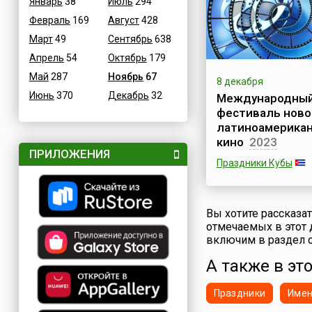
Январь
38
Июль
294
«лодочка (конструк
Февраль
169
Август
428
листьев».Давным-д
еще в средние века
Март
49
Сентябрь
638
эпоху Сукхотай, во
Апрель
54
Октябрь
179
времена правления
Литая, его супруга 
Май
287
Ноябрь
67
8 декабря
одном из праздник
Июнь
370
Декабрь
32
Международны
соорудила огромн
фестиваль ново
размеров чашу из 
латиноамерикан
банана и стеблей б
выложила ее резанн
кино
2023
ПРИЛОЖЕНИЯ
Праздники Кубы
В первую неделю д
в Гаване открывает
Международный
Вы хотите рассказа
фестиваль нового
отмечаемых в этот 
латиноамериканско
включим в раздел с
(исп. Festival Intern
А также в это
del Nuevo Cine
Latinoamericano), 
длится 10 дней.Фе
Праздники
Име
проводится с 1979 