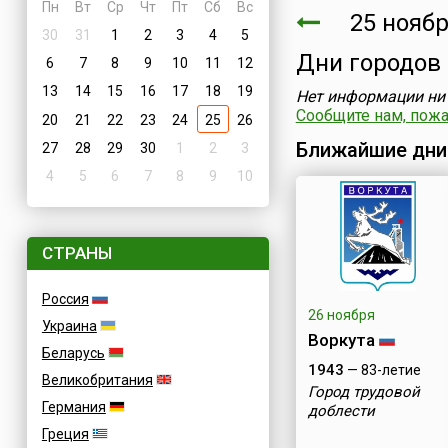
Пн
Вт
Ср
Чт
Пт
Сб
Вс
25 ноябр
30
31
1
2
3
4
5
Дни городов
6
7
8
9
10
11
12
13
14
15
16
17
18
19
Нет информации ни 
Сообщите нам, пожал
20
21
22
23
24
25
26
Ближайшие дни
27
28
29
30
1
2
3
4
5
6
7
8
9
10
СТРАНЫ
Россия
26 ноября
Украина
Воркута
Беларусь
1943
— 83-летие
Великобритания
Город трудовой
Германия
доблести
Греция