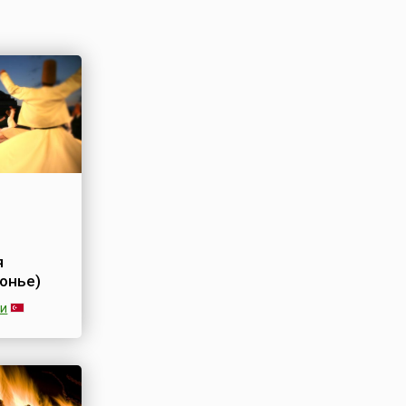
я
онье)
ии
стиваль
ервишей)
вланы в
 ежегодно
я и