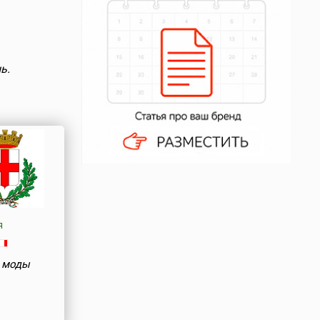
ь.
я
 моды