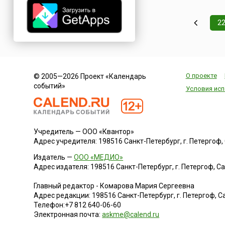
под эгидой Кубинс
Института Искусств
Кинематографии и
2
считается важнейш
кинофестивалем вс
испаноговорящего 
Вышеупомянутый И
спонсирует также
О проекте
© 2005—2026 Проект «Календарь
присуждение ...
событий»
Условия исп
Учредитель — ООО «Квантор»
Адрес учредителя: 198516 Санкт-Петербург, г. Петергоф, Са
Издатель —
ООО «МЕДИО»
Адрес издателя: 198516 Санкт-Петербург, г. Петергоф, Санк
Главный редактор - Комарова Мария Сергеевна
Адрес редакции:
198516
Санкт-Петербург, г. Петергоф
,
Са
Телефон:
+7 812 640-06-60
Электронная почта:
askme@calend.ru