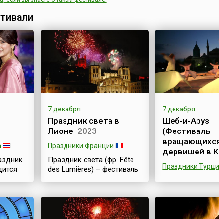
, если вы знаете о таком фестивале.
тивали
7 декабря
7 декабря
Праздник света в
Шеб-и-Аруз
Лионе
2023
(Фестиваль
вращающихс
а
Праздники Франции
дервишей в К
аздник
Праздник света (фр. Fête
Праздники Турц
дится
des Lumières) – фестиваль
анде
огней – проходит во
Шеб-и-Аруз (Фе
й
французском городе
вращающихся д
Лионе ежегодно с давних
— Фестиваль Ме
времен. Во время этого
Конье проходит
tong» —
фестиваля жители города
с 7 по 17 декабр