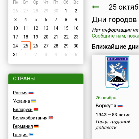
Пн
Вт
Ср
Чт
Пт
Сб
Вс
25 октяб
26
27
28
29
30
1
2
Дни городов
3
4
5
6
7
8
9
10
11
12
13
14
15
16
Нет информации ни 
Сообщите нам, пожал
17
18
19
20
21
22
23
Ближайшие дни
24
25
26
27
28
29
30
31
1
2
3
4
5
6
СТРАНЫ
Россия
26 ноября
Украина
Воркута
Беларусь
1943
— 83-летие
Великобритания
Город трудовой
Германия
доблести
Греция