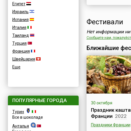
Египет
Израиль
Испания
Фестивали
Италия
Нет информации ни 
Таиланд
Сообщите нам, пожалуйста
Турция
Ближайшие фес
Франция
Швейцария
Еще
ПОПУЛЯРНЫЕ ГОРОДА
30 октября
Праздник кашта
Турин
Франции
2022
Все в шоколаде
Праздники Франции
Анталья