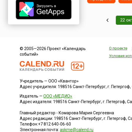
проходит ежегодно
начиная с 1998 года
11 ноября и являет
крупнейшим европ
22 ок
фестивалем оливк
масла и оливок.Не
городок Баэ...
О проекте
© 2005—2026 Проект «Календарь
событий»
Условия исп
Учредитель — ООО «Квантор»
Адрес учредителя: 198516 Санкт-Петербург, г. Петергоф, Са
Издатель —
ООО «МЕДИО»
Адрес издателя: 198516 Санкт-Петербург, г. Петергоф, Санк
Главный редактор - Комарова Мария Сергеевна
Адрес редакции:
198516
Санкт-Петербург, г. Петергоф
,
Са
Телефон:
+7 812 640-06-60
Электронная почта:
askme@calend.ru