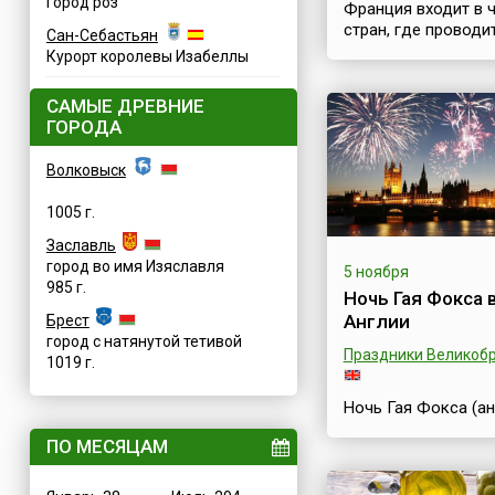
Город роз
Франция входит в 
стран, где проводи
Сан-Себастьян
большое количест
Курорт королевы Изабеллы
праздников и фест
посвященных
САМЫЕ ДРЕВНИЕ
гастрономии. Фран
ГОРОДА
считают, что чувст
и понимания хорош
Волковыск
приготовленной пи
надо воспитывать 
1005 г.
с детства, как умен
читать. Поэтому не
Заславль
пройти мимо такой
город во имя Изяславля
5 ноября
необычной даты, к
985 г.
Ночь Гая Фокса 
Праздник каштана.
Англии
Брест
продукт французы 
город с натянутой тетивой
ценят и считают
Праздники Великоб
1019 г.
национальным. Им
они впервые нача...
Ночь Гая Фокса (ан
Fawkes' Night), так
ПО МЕСЯЦАМ
известная как Ноч
костров (англ. Bonfi
Night) — это один 