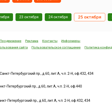
,
длится примерн
спорта все набирает
, с 9 по
неделю.Рим – п
обороты, и сам фестиваль
ся
город с многов
становится все более
ейским
историей, множ
зрелищным и массовым,
25 октября
тября
23 октября
24 октября
ового
памятников архи
активный и интересный
большой
искусства и ист
отдых доставляет
фестиваль позв
удовольствие не только
желающим п...
участникам, но и зрителям.
Ка...
Продвижение
Реклама
Контакты
Информеры
ользования сайта
Пользовательское соглашение
Политика конфид
нкт-Петербургский пр., д.60, лит.А, ч.п. 2-Н, оф.432, 434
т-Петербургский пр., д.60, лит.А, ч.п. 2-Н, оф.440
нкт-Петербургский пр., д.60, лит.А, ч.п. 2-Н, оф.432, 434