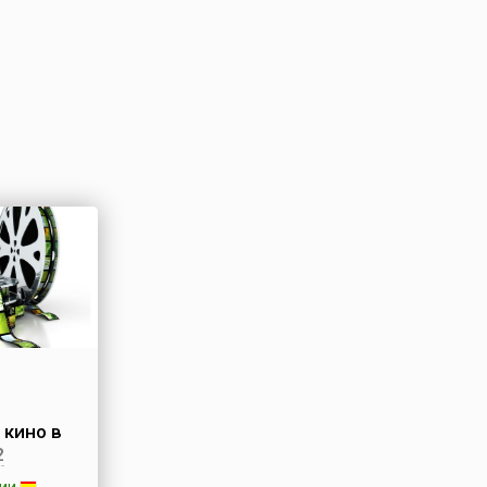
 кино в
2