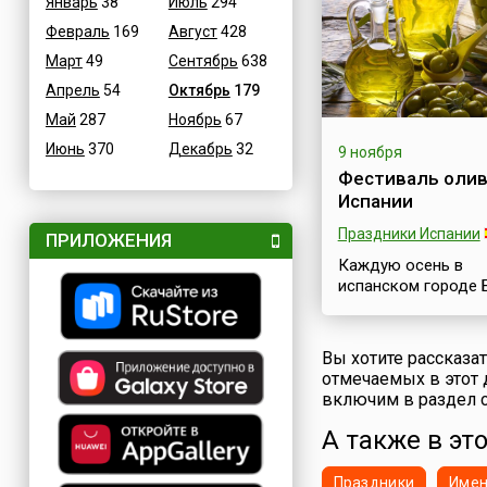
Январь
38
Июль
294
шумных праздников
Февраль
169
Август
428
Англии. Его отмеча
каждый год 5
Март
49
Сентябрь
638
ноября.Праздник
Апрель
54
Октябрь
179
посвящен одному
Май
287
Ноябрь
67
историческому соб
произошедшему 5 
Июнь
370
Декабрь
32
9 ноября
1605 года, когда
Фестиваль олив
злоумышленниками
Испании
спланирован загов
против короля Яков
Праздники Испании
ПРИЛОЖЕНИЯ
членов Парламента
Католики возлагал
Каждую осень в
большие надежды 
испанском городе 
коро...
Андалузии проходи
Фестиваль оливок 
оливкового масла 
Вы хотите рассказа
Jornadas del Olivar y
отмечаемых в этот 
Aceite), посвященн
включим в раздел с
окончанию сбора у
оливковых рощах, 
А также в это
всему, что связано
уникальными плода
Праздники
Име