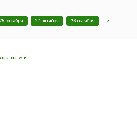
о
рекрасный
ековой
еством
26 октября
27 октября
28 октября
тектуры,
ории. И
оляет всем
енциальности