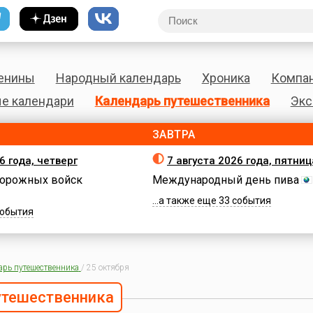
енины
Народный календарь
Хроника
Компа
е календари
Календарь путешественника
Экс
ЗАВТРА
6 года, четверг
7 августа 2026 года, пятниц
орожных войск
Международный день пива
...а также еще 33 события
 события
арь путешественника
/
25 октября
утешественника