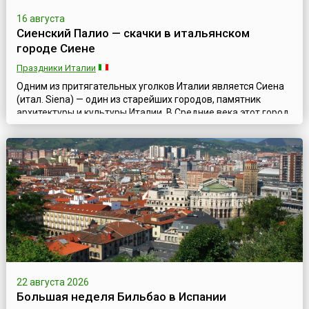
16 августа
Сиенский Палио — скачки в итальянском
городе Сиене
Праздники Италии
Одним из притягательных уголков Италии является Сиена
(итал. Siena) — один из старейших городов, памятник
архитектуры и культуры Италии. В Средние века этот город,
расположенный в западной части страны, в Тоскане, был
столицей сильной Сиенской республики и уже в ту
дальнюю эпоху хранил шедевры итальянской готики
мирового достоинства.Именно в Средние века и
зародилась традиция проводить в город...
22 августа 2026
Большая неделя Бильбао в Испании