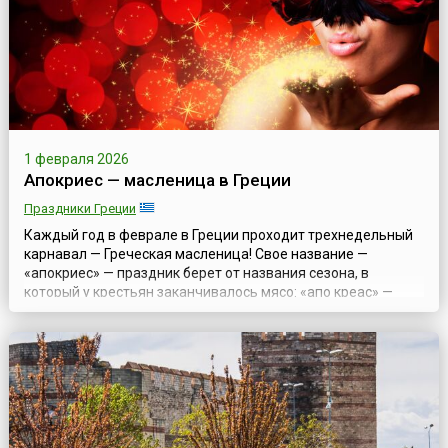
проводятся во многих странах мира и привлекают и любит...
1 февраля 2026
Апокриес — масленица в Греции
Праздники Греции
Каждый год в феврале в Греции проходит трехнедельный
карнавал — Греческая масленица! Свое название —
«апокриес» — праздник берет от названия сезона, в
который у крестьян заканчивалось мясо: «апо креас» —
«без мяса». Апокриес — это традиция греческой глубинки.
Традиционно народные карнавалы проводят в разных
районах Греции, где сохранились или были восстановлены
древние традиции наряжаться. Так...