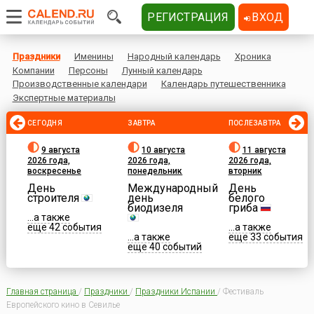
РЕГИСТРАЦИЯ
ВХОД
Праздники
Именины
Народный календарь
Хроника
Компании
Персоны
Лунный календарь
Производственные календари
Календарь путешественника
Экспертные материалы
СЕГОДНЯ
ЗАВТРА
ПОСЛЕЗАВТРА
9 августа
10 августа
11 августа
2026 года,
2026 года,
2026 года,
воскресенье
понедельник
вторник
День
Международный
День
строителя
день
белого
биодизеля
гриба
...а также
еще 42 события
...а также
...а также
еще 33 события
еще 40 событий
Главная страница
/
Праздники
/
Праздники Испании
/
Фестиваль
Европейского кино в Севилье