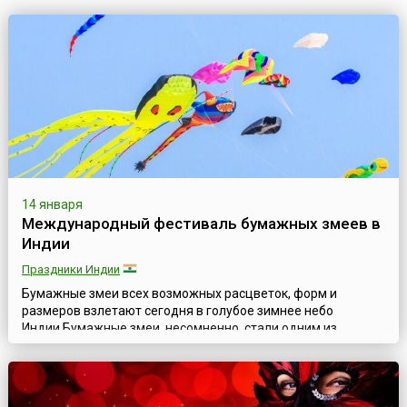
14 января
Международный фестиваль бумажных змеев в
Индии
Праздники Индии
Бумажные змеи всех возможных расцветок, форм и
размеров взлетают сегодня в голубое зимнее небо
Индии.Бумажные змеи, несомненно, стали одним из
воплощений мечты человека о полетах в небо. История
создания и развития бумажных змеев впечатляет своей
протяженностью и завораживает своей насыщенностью.
Поэтому неслучайно фестивали бумажных змеев