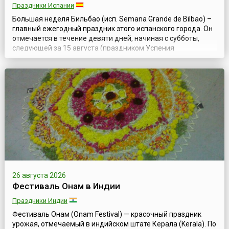
Праздники Испании
Большая неделя Бильбао (исп. Semana Grande de Bilbao) –
главный ежегодный праздник этого испанского города. Он
отмечается в течение девяти дней, начиная с субботы,
следующей за 15 августа (праздником Успения
Богородицы).Официальный статус праздник получил в
1978 году, хотя и прежде в августе в Бильбао проходили
разнообразные увеселительные мероприятия – ярмарки,
корриды, состязания силачей, ци...
26 августа 2026
Фестиваль Онам в Индии
Праздники Индии
Фестиваль Онам (Onam Festival) — красочный праздник
урожая, отмечаемый в индийском штате Керала (Kerala). По