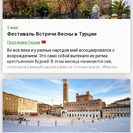
5 мая
Фестиваль Встречи Весны в Турции
Праздники Турции
Во все века и у разных народов май ассоциировался с
возрождением. Это само собой вытекало из ритма
крестьянских будней. В этом месяце начинается сев,
сопровождаемый надеждами на тучную жатву. Именно
тогда закладываются семена будущего урожая, а значит и
имущественного достатка семьи. Наконец, в последний
месяц весны все вокруг поражает глаз буйством красок,
некогда вызывавшим столько сказаний об е...