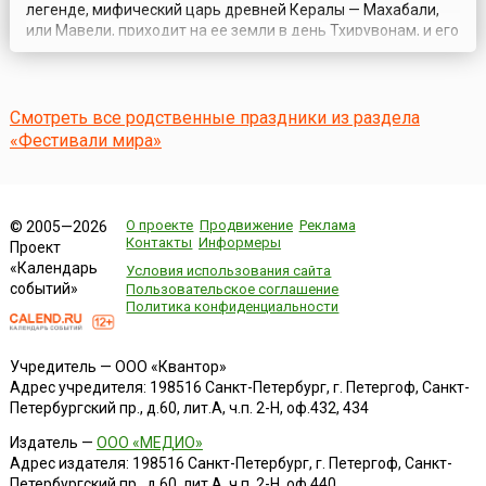
легенде, мифический царь древней Кералы — Махабали,
или Мавели, приходит на ее земли в день Тхирувонам, и его
поданные празднуют Золотую Эру, которая длилась в те
времена.Его царство процветало, и царь достиг
небывалого могущества. Боги испугались его растущей
популярности и стали проси...
Смотреть все родственные праздники из раздела
«Фестивали мира»
О проекте
Продвижение
Реклама
© 2005—2026
Контакты
Информеры
Проект
«Календарь
Условия использования сайта
событий»
Пользовательское соглашение
Политика конфиденциальности
Учредитель — ООО «Квантор»
Адрес учредителя: 198516 Санкт-Петербург, г. Петергоф, Санкт-
Петербургский пр., д.60, лит.А, ч.п. 2-Н, оф.432, 434
Издатель —
ООО «МЕДИО»
Адрес издателя: 198516 Санкт-Петербург, г. Петергоф, Санкт-
Петербургский пр., д.60, лит.А, ч.п. 2-Н, оф.440