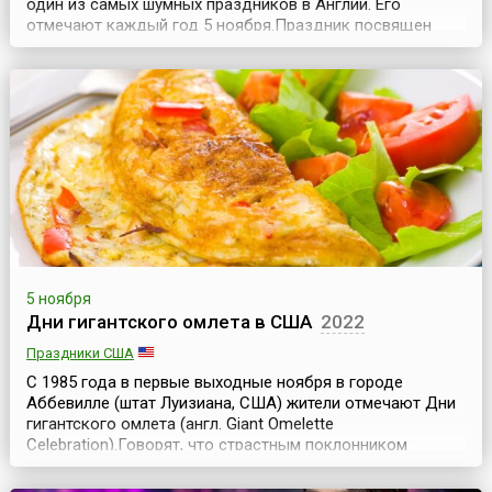
один из самых шумных праздников в Англии. Его
отмечают каждый год 5 ноября.Праздник посвящен
одному историческому событию, произошедшему 5
ноября 1605 года, когда злоумышленниками был
спланирован заговор против короля Якова I и членов
Парламента. Католики возлагали большие надежды на
коро...
5 ноября
Дни гигантского омлета в США
2022
Праздники США
С 1985 года в первые выходные ноября в городе
Аббевилле (штат Луизиана, США) жители отмечают Дни
гигантского омлета (англ. Giant Omelette
Celebration).Говорят, что страстным поклонником
омлета был сам Наполеон Бонапарт. По легенде, как-то
раз Наполеон с товарищами остановился на ночлег в