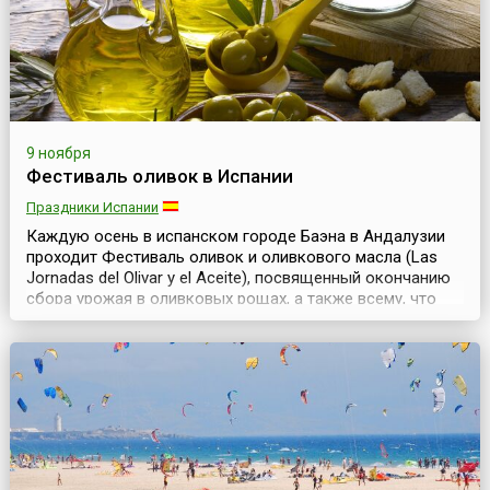
9 ноября
Фестиваль оливок в Испании
Праздники Испании
Каждую осень в испанском городе Баэна в Андалузии
проходит Фестиваль оливок и оливкового масла (Las
Jornadas del Olivar y el Aceite), посвященный окончанию
сбора урожая в оливковых рощах, а также всему, что
связано с этими уникальными плодами. Он проходит
ежегодно, начиная с 1998 года, с 9 по 11 ноября и
является крупнейшим европейским фестивалем
оливкового масла и оливок.Небольшой городок Баэ...