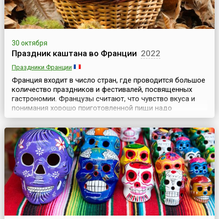
30 октября
Праздник каштана во Франции
2022
Праздники Франции
Франция входит в число стран, где проводится большое
количество праздников и фестивалей, посвященных
гастрономии. Французы считают, что чувство вкуса и
понимания хорошо приготовленной пищи надо
воспитывать в людях с детства, как умение читать.
Поэтому нельзя пройти мимо такой необычной даты,
как Праздник каштана. Этот продукт французы очень
ценят и считают национальным. Именно они впервые
нача...