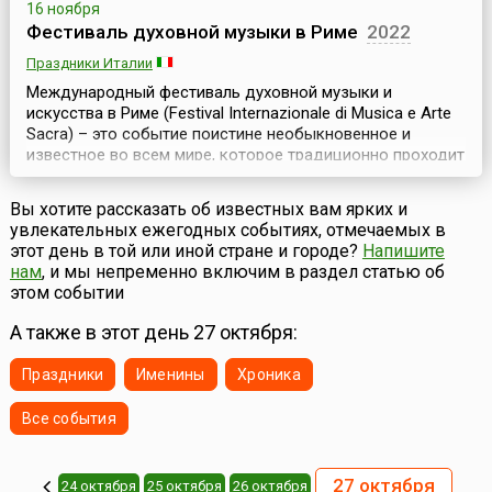
16 ноября
Фестиваль духовной музыки в Риме
2022
Праздники Италии
Международный фестиваль духовной музыки и
искусства в Риме (Festival Internazionale di Musica e Arte
Sacra) – это событие поистине необыкновенное и
известное во всем мире, которое традиционно проходит
осенью в итальянской столице и длится примерно
неделю.Рим – прекрасный город с многовековой
Вы хотите рассказать об известных вам ярких и
историей, множеством памятников архитектуры,
увлекательных ежегодных событиях, отмечаемых в
искусства и истории. И фестиваль позволяет всем
этот день в той или иной стране и городе?
Напишите
желающим п...
нам
, и мы непременно включим в раздел статью об
этом событии
А также в этот день 27 октября:
Праздники
Именины
Хроника
Все события
27 октября
24 октября
25 октября
26 октября