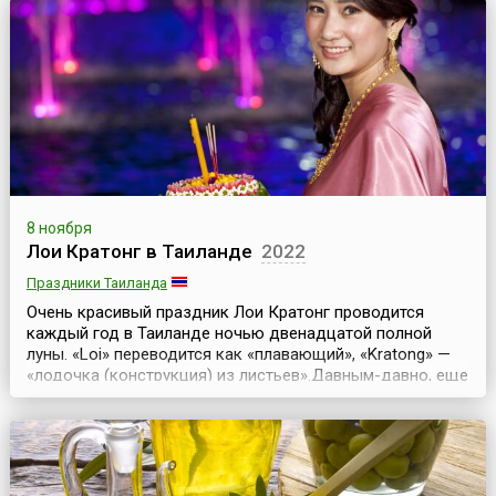
местечке Бессьер, где его и угостили местным
лакомством под названием «курочкин дар».Распробовав
«дар»,...
8 ноября
Лои Кратонг в Таиланде
2022
Праздники Таиланда
Очень красивый праздник Лои Кратонг проводится
каждый год в Таиланде ночью двенадцатой полной
луны. «Loi» переводится как «плавающий», «Kratong» —
«лодочка (конструкция) из листьев».Давным-давно, еще
в средние века, в эпоху Сукхотай, во времена правления
короля Литая, его супруга на одном из праздников
соорудила огромных размеров чашу из листьев банана и
стеблей бамбука, выложила ее резанными ...