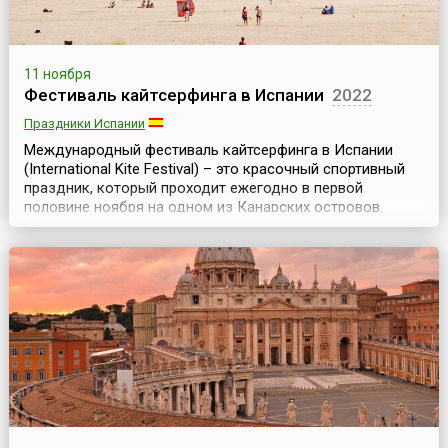
11 ноября
Фестиваль кайтсерфинга в Испании
2022
Праздники Испании
Международный фестиваль кайтсерфинга в Испании
(International Kite Festival) – это красочный спортивный
праздник, который проходит ежегодно в первой
половине ноября на одном из Канарских островов.
Поскольку и сам вид спорта все набирает обороты, и
сам фестиваль становится все более зрелищным и
массовым, активный и интересный отдых доставляет
удовольствие не только участникам, но и зрителям. Ка...