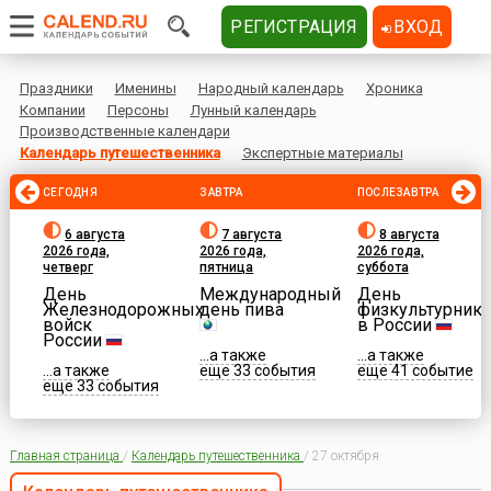
РЕГИСТРАЦИЯ
ВХОД
Праздники
Именины
Народный календарь
Хроника
Компании
Персоны
Лунный календарь
Производственные календари
Календарь путешественника
Экспертные материалы
СЕГОДНЯ
ЗАВТРА
ПОСЛЕЗАВТРА
6 августа
7 августа
8 августа
2026 года,
2026 года,
2026 года,
четверг
пятница
суббота
День
Международный
День
Железнодорожных
день пива
физкультурника
войск
в России
России
...а также
...а также
...а также
еще 33 события
еще 41 событие
еще 33 события
Главная страница
/
Календарь путешественника
/
27 октября