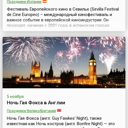
Праздники Испании
Фестиваль Европейского кино в Севилье (Sevilla Festival
de Cine Europeo) – международный кинофестиваль и
важное событие в европейской киноиндустрии. Он
проходит, начиная с 2001 года, в испанском городе
Севилья ежегодно в ноябре и длится примерно
неделю.В программе фестиваля представлены работы
мастеров киноискусства из десятков стран. Причем
здесь традиционно показывают самые свежие
европейски...
5 ноября
Ночь Гая Фокса в Англии
Праздники Великобритании
Ночь Гая Фокса (англ. Guy Fawkes' Night), также
известная как Ночь костров (англ. Bonfire Night) — это