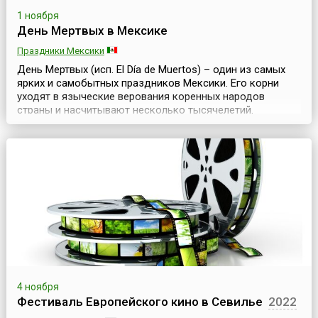
1 ноября
День Мертвых в Мексике
Праздники Мексики
День Мертвых (исп. El Día de Muertos) – один из самых
ярких и самобытных праздников Мексики. Его корни
уходят в языческие верования коренных народов
страны и насчитывают несколько тысячелетий.
Например, в жизни ацтеков и майя культ Смерти и
ритуалы, посвященные почитанию умерших предков,
занимали особое место. Эти традиции были настолько
сильны, что не только продолжились после прихода на
амер...
4 ноября
Фестиваль Европейского кино в Севилье
2022