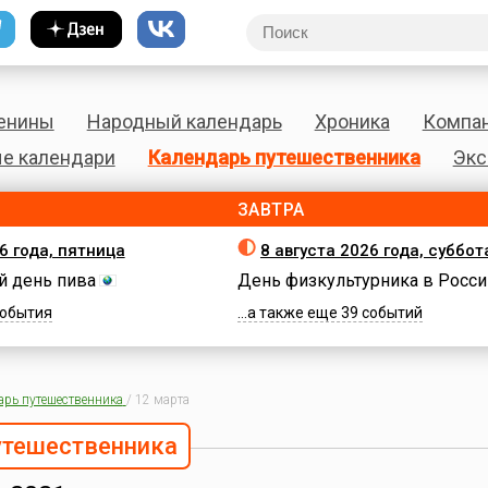
енины
Народный календарь
Хроника
Компа
е календари
Календарь путешественника
Экс
ЗАВТРА
6 года, пятница
8 августа 2026 года, суббот
 день пива
День физкультурника в Росси
 события
...а также еще 39 событий
арь путешественника
/
12 марта
утешественника