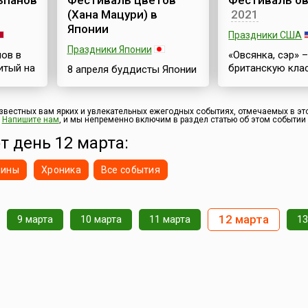
ьпанов
Фестиваль цветов
Фестиваль о
многочисленных
праздника, ни
(Хана Мацури) в
2021
лью
туристов.Фальяс — это
специальных пр
торжественное, или лучше
Японии
или выходных д
Праздники США
В село
сказать праздничное сжи...
связанных с эти
Праздники Японии
.
ов в
«Овсянка, сэр» –
великолепным 
итый на
британскую кла
8 апреля буддисты Японии
чудом. Но психо
й
фразу помнит, н
отмечают праздник Хана
это, несомненно,
ное
каждый. Овсянк
Мацури (яп. 花祭) или
считается приз
Камбут(ц)у-э. Посвящён
известных вам ярких и увлекательных ежегодных событиях, отмечаемых в это
ию
английским блю
?
Напишите нам
, и мы непременно включим в раздел статью об этом событии
он появлению на свет
ов.
национальной
Будды, и часто
т день 12 марта:
особенностью. 
упоминается как
ся
англоговорящих
Фестиваль
нины
Хроника
Все события
ится
давленный овес
цветов.Праздничные
жегодно
хлопья) известе
мероприятия,
названием
посвящённые Дню
еточный
«протестантский
Рождения основателя
12 марта
9 марта
10 марта
11 марта
13
ся
(англ. Quakers oa
одной из мировых религий,
ицей
называется и ка
были известны ещё в
хлопьев. Однако
начале нашей эры, хотя
вают по
туманный Альби
популярность приобрели
можно
похвастать свое
во второй половине 19
.
любовью к этом
века.Все церемониальные
замечательному.
действия, проводящиеся в