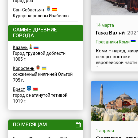
Город роз
Сан-Себастьян
Курорт королевы Изабеллы
14 марта
САМЫЕ ДРЕВНИЕ
Гажа Валяй
202
ГОРОДА
Праздники Коми
Казань
Коми – народ, жив
Город трудовой доблести
северо-востоке
1005 г.
европейской части 
Основные
Коростень
этнографические гр
сожжённый княгиней Ольгой
вымичи, верхневыч
705 г.
печорцы, ижемцы, 
Брест
сысольцы. Коми
город с натянутой тетивой
стараются сохрани
1019 г.
богатейшую культур
традиции предков,
устраивая многочи
праздники и
ПО МЕСЯЦАМ
фестивали.Первый
1 апреля
весенний праздник