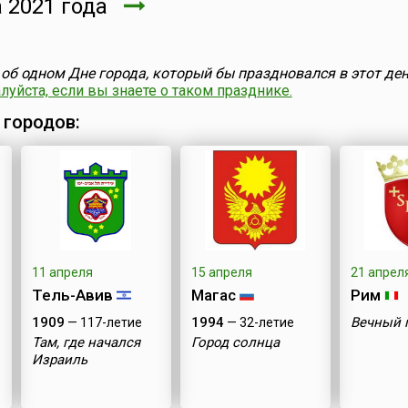
 2021 года
об одном Дне города, который бы праздновался в этот ден
уйста, если вы знаете о таком празднике.
 городов:
11 апреля
15 апреля
21 апрел
Тель-Авив
Магас
Рим
1909
1994
Вечный 
— 117-летие
— 32-летие
Там, где начался
Город солнца
Израиль