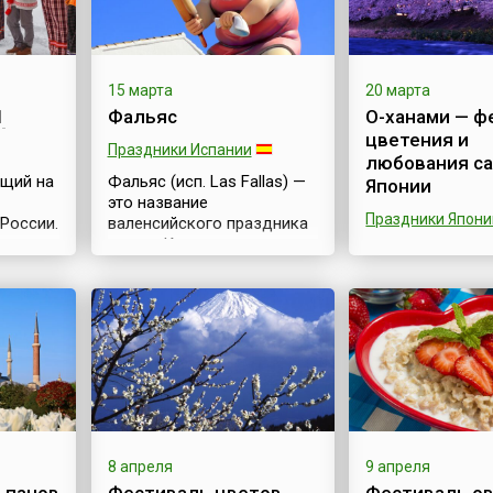
15 марта
20 марта
1
Фальяс
О-ханами — ф
цветения и
Праздники Испании
любования са
ущий на
Фальяс (исп. Las Fallas) —
Японии
это название
Праздники Япони
России.
валенсийского праздника
весны. Конечно же,
Невозможно не 
уппы:
окончание зимы
наверное, о гла
егорцы,
празднуют не только в
весеннем событ
удорцы,
Валенсийском
Японии — цветен
сообществе, но и по всей
Любование саку
ть
Испании, однако, в
японцы называю
у,
Фальясе есть нечто
ханами (яп. 花見
существенно отличающее
цветения сакуры
сленные
его от других подобных
является офици
праздников. Нечто,
праздником в Яп
притягивающее в город, в
японском кален
8 апреля
9 апреля
 Гажа
период с 15 по 19 марта,
ни национально