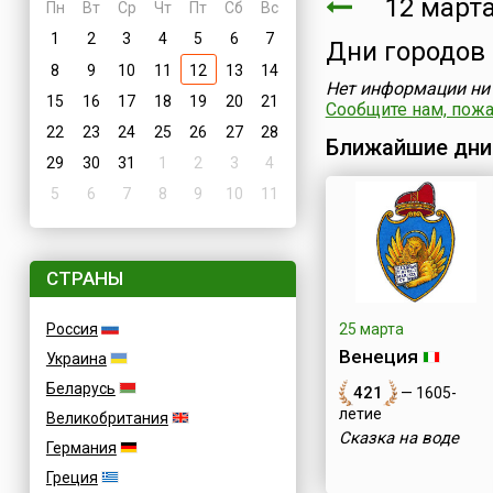
12 марта
Пн
Вт
Ср
Чт
Пт
Сб
Вс
1
2
3
4
5
6
7
Дни городов
8
9
10
11
12
13
14
Нет информации ни 
15
16
17
18
19
20
21
Сообщите нам, пожал
22
23
24
25
26
27
28
Ближайшие дни
29
30
31
1
2
3
4
5
6
7
8
9
10
11
СТРАНЫ
Россия
25 марта
Венеция
Украина
Беларусь
421
— 1605-
летие
Великобритания
Сказка на воде
Германия
Греция