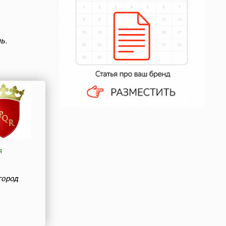
ь.
я
город