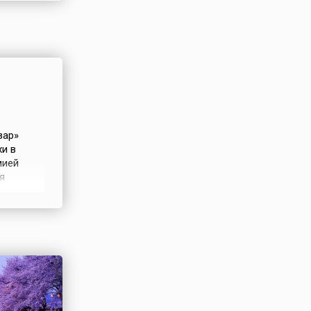
зар»
хи в
мией
я
ложил в
кой
своего