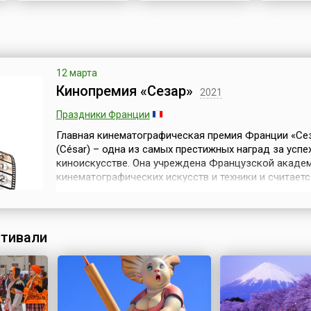
12 марта
Кинопремия «Сезар»
2021
Праздники Франции
Главная кинематографическая премия Франции «Се
(César) – одна из самых престижных наград за успе
киноискусстве. Она учреждена Французской акаде
кинематографических искусств и техники и считаетс
европейским аналогом «Оскара».Идею премии пред
1974 году продюсер и первый президент Французс
киноакадемии Жорж Кравенн. Он назвал ее в честь 
друга – скульптора, известного...
тивали