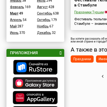
Фестиваль тюл
валяй отмечают с
Январь
38
Июль
294
в Стамбуле
размахом, к раздо
Февраль
169
Август
428
народных гуляний
Праздники Турции
Март
49
Сентябрь
638
готовятся загодя. 
Визинга Сысольск..
Фестиваль тюльпан
Апрель
54
Октябрь
179
Стамбуле – знамен
Май
287
Ноябрь
67
весь мир цветочны
фестиваль, красоч
Июнь
370
Декабрь
32
событие, которое
Вы хотите рассказать об 
привлекает в Турц
или иной стране и городе
множеством турист
А также в это
Этот великолепный
ПРИЛОЖЕНИЯ
праздник проводит
Праздники
Име
каждую весну и дл
примерно месяц. Е
в апреле Стамбул
превращается в цв
шедевр и становит
тюльпановой стол
мира. Миллионы
тюльпанов высажи
всему городу. Их 
увидеть практичес..