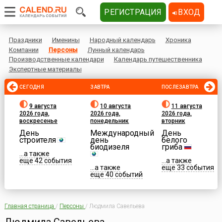
РЕГИСТРАЦИЯ
ВХОД
Праздники
Именины
Народный календарь
Хроника
Компании
Персоны
Лунный календарь
Производственные календари
Календарь путешественника
Экспертные материалы
СЕГОДНЯ
ЗАВТРА
ПОСЛЕЗАВТРА
9 августа
10 августа
11 августа
2026 года,
2026 года,
2026 года,
воскресенье
понедельник
вторник
День
Международный
День
строителя
день
белого
биодизеля
гриба
...а также
еще 42 события
...а также
...а также
еще 33 события
еще 40 событий
Главная страница
/
Персоны
/
Людмила Савельева