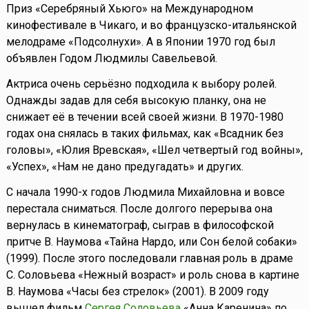
Приз «Серебряный Хьюго» на Международном
кинофестивале в Чикаго, и во французско-итальянской
мелодраме «Подсолнухи». А в Японии 1970 год был
объявлен Годом Людмилы Савельевой.
Актриса очень серьёзно подходила к выбору ролей.
Однажды задав для себя высокую планку, она не
снижает её в течении всей своей жизни. В 1970-1980
годах она снялась в таких фильмах, как «Всадник без
головы», «Юлия Вревская», «Шел четвертый год войны»,
«Успех», «Нам не дано предугадать» и других.
С начала 1990-х годов Людмила Михайловна и вовсе
перестала сниматься. После долгого перерыва она
вернулась в кинематограф, сыграв в философской
притче В. Наумова «Тайна Нардо, или Сон белой собаки»
(1999). После этого последовали главная роль в драме
С. Соловьева «Нежный возраст» и роль снова в картине
В. Наумова «Часы без стрелок» (2001). В 2009 году
вышел фильм
Сергея Соловьева
«Анна Каренина» по