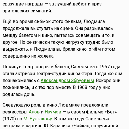
сразу две награды — за лучший дебют и приз
зрительских симпатий.
Ещё во время съёмок этого фильма, Людмила
продолжала выступать на сцене. Она разрывалась
между балетом и кино, пыталась совмещать и то, и
другое. Но физически такую нагрузку трудно было
выдержать, и Людмила выбрала кино, о чём потом
совершенно не жалела.
Покинув Театр оперы и балета, Савельева с 1967 года
стала актрисой Театра-студии киноактёра. Тогда же она
познакомилась с
Александром Збруевым
. Вскоре они
поженились, и с тех пор вместе. В 1968 году у них
родилась дочь.
Следующую роль в кино Людмиле предложили
режиссёры
Алов
и
Наумов
— в своём фильме «Бег»
(1970) по
М. Булгакову
. В том же году Савельева
сыграла в картине Ю. Карасика «Чайка», получившей