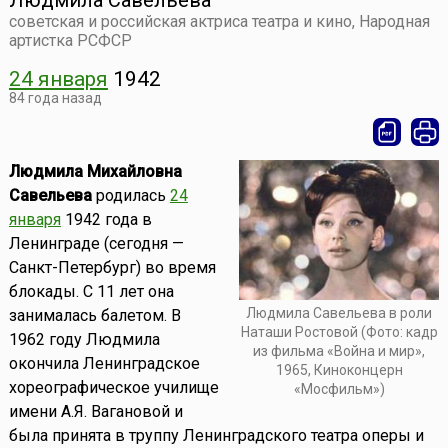
Людмила Савельева
советская и российская актриса театра и кино, Народная
артистка РСФСР
24 января
1942
84 года назад
Людмила Михайловна
Савельева
родилась
24
января
1942 года в
Ленинграде (сегодня —
Санкт-Петербург) во время
блокады. С 11 лет она
Людмила Савельева в роли
занималась балетом. В
Наташи Ростовой (Фото: кадр
1962 году Людмила
из фильма «Война и мир»,
окончила Ленинградское
1965, Киноконцерн
хореографическое училище
«Мосфильм»)
имени А.Я. Вагановой и
была принята в труппу Ленинградского театра оперы и