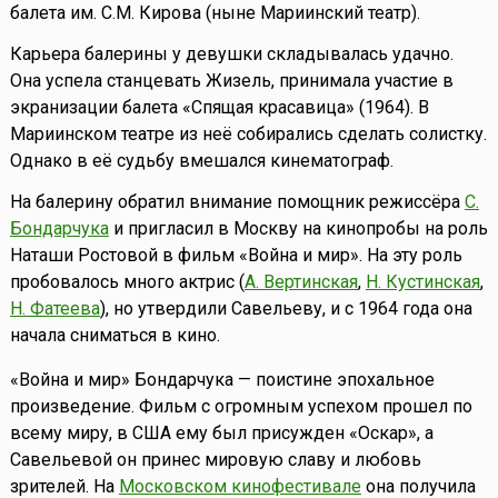
балета им. С.М. Кирова (ныне Мариинский театр).
Карьера балерины у девушки складывалась удачно.
Она успела станцевать Жизель, принимала участие в
экранизации балета «Спящая красавица» (1964). В
Мариинском театре из неё собирались сделать солистку.
Однако в её судьбу вмешался кинематограф.
На балерину обратил внимание помощник режиссёра
С.
Бондарчука
и пригласил в Москву на кинопробы на роль
Наташи Ростовой в фильм «Война и мир». На эту роль
пробовалось много актрис (
А. Вертинская
,
Н. Кустинская
,
Н. Фатеева
), но утвердили Савельеву, и с 1964 года она
начала сниматься в кино.
«Война и мир» Бондарчука — поистине эпохальное
произведение. Фильм с огромным успехом прошел по
всему миру, в США ему был присужден «Оскар», а
Савельевой он принес мировую славу и любовь
зрителей. На
Московском кинофестивале
она получила