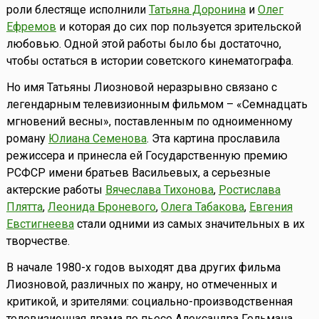
роли блестяще исполнили
Татьяна Доронина
и
Олег
Ефремов
и которая до сих пор пользуется зрительской
любовью. Одной этой работы было бы достаточно,
чтобы остаться в истории советского кинематографа.
Но имя Татьяны Лиозновой неразрывно связано с
легендарным телевизионным фильмом – «Семнадцать
мгновений весны», поставленным по одноименному
роману
Юлиана Семенова
. Эта картина прославила
режиссера и принесла ей Государственную премию
РСФСР имени братьев Васильевых, а серьезные
актерские работы
Вячеслава Тихонова
,
Ростислава
Плятта
,
Леонида Броневого
,
Олега Табакова
,
Евгения
Евстигнеева
стали одними из самых значительных в их
творчестве.
В начале 1980-х годов выходят два других фильма
Лиозновой, различных по жанру, но отмеченных и
критикой, и зрителями: социально-производственная
телевизионная драма по пьесе Александра Гельмана