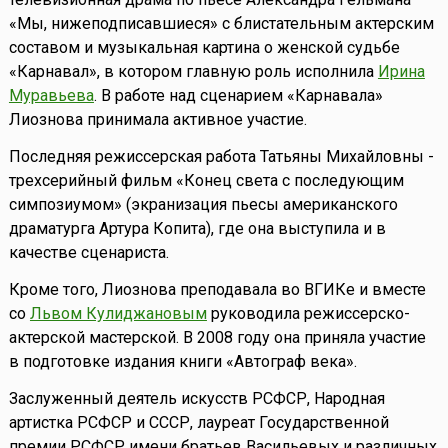
«Мы, нижеподписавшиеся» с блистательным актерским
составом и музыкальная картина о женской судьбе
«Карнавал», в котором главную роль исполнила
Ирина
Муравьева
. В работе над сценарием «Карнавала»
Лиознова принимала активное участие.
Последняя режиссерская работа Татьяны Михайловны -
трехсерийный фильм «Конец света с последующим
симпозиумом» (экранизация пьесы американского
драматурга Артура Копита), где она выступила и в
качестве сценариста.
Кроме того, Лиознова преподавала во ВГИКе и вместе
со
Львом Кулиджановым
руководила режиссерско-
актерской мастерской. В 2008 году она приняла участие
в подготовке издания книги «Автограф века».
Заслуженный деятель искусств РСФСР, Народная
артистка РСФСР и СССР, лауреат Государственной
премии РСФСР имени братьев Васильевых и различных