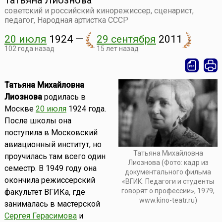
Татьяна Лиознова
советский и российский кинорежиссер, сценарист,
педагог, Народная артистка СССР
20 июля
1924
—
29 сентября
2011
102 года назад
15 лет назад
Татьяна Михайловна
Лиознова
родилась в
Москве
20 июля
1924 года.
После школы она
поступила в Московский
авиационный институт, но
Татьяна Михайловна
проучилась там всего один
Лиознова (Фото: кадр из
семестр. В 1949 году она
документального фильма
окончила режиссерский
«ВГИК: Педагоги и студенты
говорят о профессии», 1979,
факультет ВГИКа, где
www.kino-teatr.ru)
занималась в мастерской
Сергея Герасимова
и