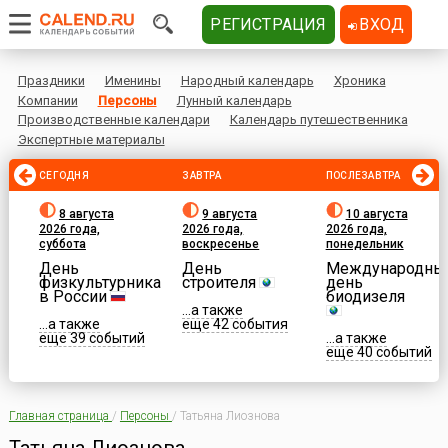
РЕГИСТРАЦИЯ
ВХОД
Праздники
Именины
Народный календарь
Хроника
Компании
Персоны
Лунный календарь
Производственные календари
Календарь путешественника
Экспертные материалы
СЕГОДНЯ
ЗАВТРА
ПОСЛЕЗАВТРА
8 августа
9 августа
10 августа
2026 года,
2026 года,
2026 года,
суббота
воскресенье
понедельник
День
День
Международны
физкультурника
строителя
день
в России
биодизеля
...а также
...а также
еще 42 события
еще 39 событий
...а также
еще 40 событий
Главная страница
/
Персоны
/
Татьяна Лиознова