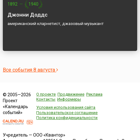
1892
—
1940
Джонни Доддс
американский кларнетист, джазовый музыкант
Все события 8 августа
О проекте
Продвижение
Реклама
© 2005—2026
Контакты
Информеры
Проект
«Календарь
Условия использования сайта
событий»
Пользовательское соглашение
Политика конфиденциальности
Учредитель — ООО «Квантор»