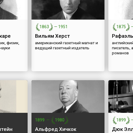
1863
—
1951
1875
каре
Вильям Херст
Рафаэль
ик, физик,
американский газетный магнат и
английски
науки
ведущий газетный издатель
писатель,
романов
1899
—
1980
1899
штейн
Альфред Хичкок
Дюк Эл