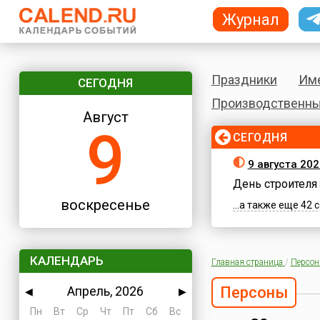
Журнал
Праздники
Им
СЕГОДНЯ
Производственны
Август
9
СЕГОДНЯ
9 августа 20
День строителя
воскресенье
...а также еще 42
КАЛЕНДАРЬ
Главная страница
/
Персо
Апрель, 2026
Персоны
◀
▶
Пн
Вт
Ср
Чт
Пт
Сб
Вс