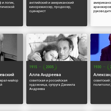
 и логик,
английский и американский
американс
тической
кинорежиссер, продюсер,
аранжиров
сценарист
руководит
1915
—
2005
1930
—
евский
Алла Андреева
Алексан
нерал-майор
советская и российская
советский 
ой
художница, супруга Даниила
политолог
Андреева