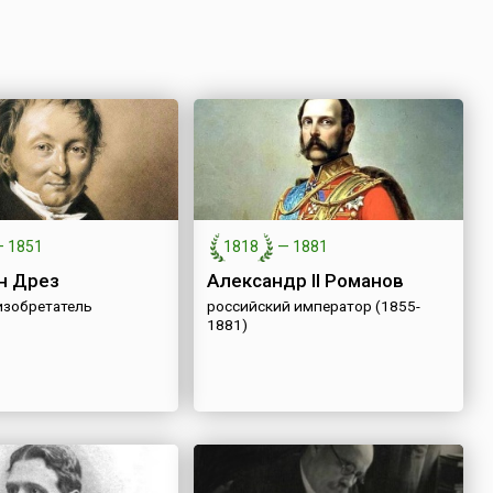
—
1851
1818
—
1881
н Дрез
Александр II Романов
изобретатель
российский император (1855-
1881)