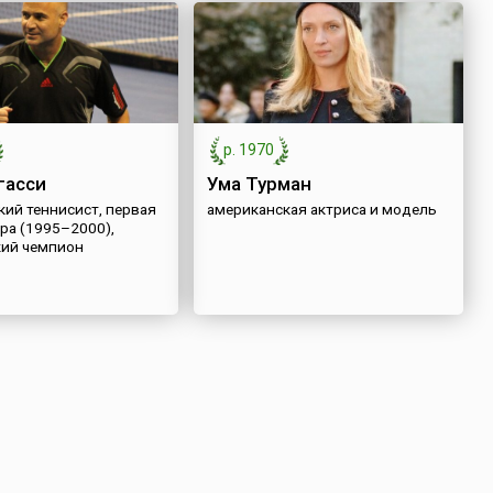
р. 1970
гасси
Ума Турман
кий теннисист, первая
американская актриса и модель
ра (1995–2000),
ий чемпион