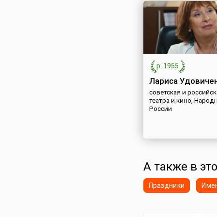
р. 1955
Лариса Удовиче
советская и российск
театра и кино, Народ
России
А также в эт
Праздники
Име