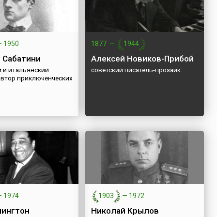
—
1950
1877
—
1944
 Сабатини
Алексей Новиков-Прибой
й и итальянский
советский писатель-прозаик
 автор приключенческих
—
1974
1903
—
1972
лингтон
Николай Крылов