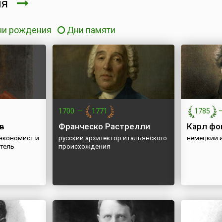
ля
ни рождения
Дни памяти
1700
—
1771
1785
в
Франческо Растрелли
Карл фо
 экономист и
русский архитектор итальянского
немецкий 
тель
происхождения