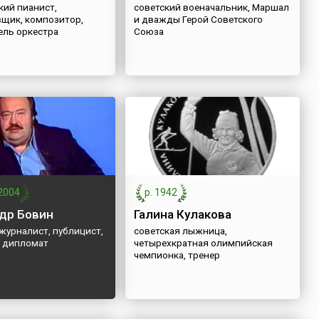
кий пианист,
советский военачальник, Маршал
щик, композитор,
и дважды Герой Советского
ель оркестра
Союза
2004
р. 1942
др Бовин
Галина Кулакова
журналист, публицист,
советская лыжница,
, дипломат
четырехкратная олимпийская
чемпионка, тренер