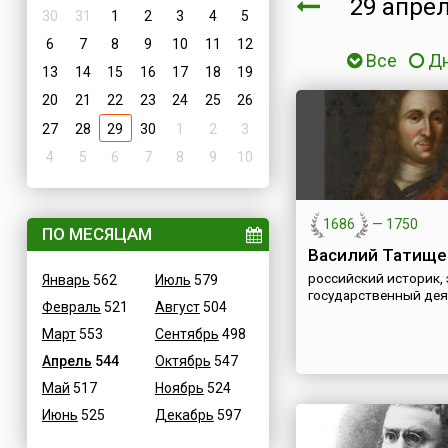
29 апре
30
31
1
2
3
4
5
6
7
8
9
10
11
12
Все
Д
13
14
15
16
17
18
19
20
21
22
23
24
25
26
27
28
29
30
1
2
3
4
5
6
7
8
9
10
1686
—
1750
ПО МЕСЯЦАМ
Василий Татище
российский историк,
Январь
562
Июль
579
государственный дея
Февраль
521
Август
504
Март
553
Сентябрь
498
Апрель
544
Октябрь
547
Май
517
Ноябрь
524
Июнь
525
Декабрь
597