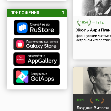
ПРИЛОЖЕНИЯ
1854
—
1912
Жюль Анри Пуан
французский математ
астроном и теоретик 
1889
—
1951
Людвиг Витген