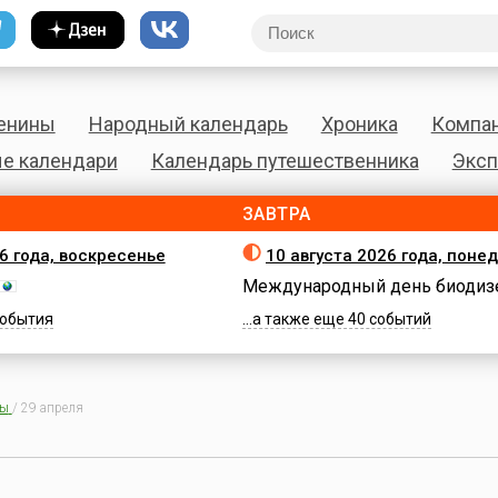
енины
Народный календарь
Хроника
Компа
е календари
Календарь путешественника
Эксп
ЗАВТРА
26 года, воскресенье
10 августа 2026 года, поне
Международный день биодиз
 события
...а также еще 40 событий
ны
/
29 апреля