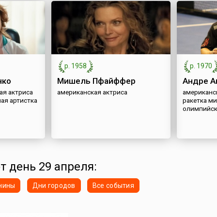
р. 1958
р. 1970
нко
Мишель Пфайффер
Андре А
ая актриса
американская актриса
американс
ная артистка
ракетка ми
олимпийск
от день 29 апреля:
нины
Дни городов
Все события