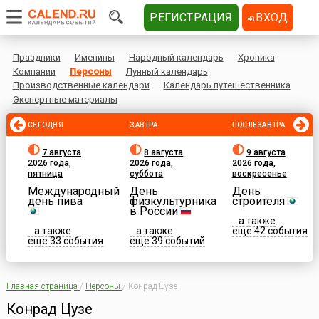
РЕГИСТРАЦИЯ
ВХОД
Праздники
Именины
Народный календарь
Хроника
Компании
Персоны
Лунный календарь
Производственные календари
Календарь путешественника
Экспертные материалы
СЕГОДНЯ
ЗАВТРА
ПОСЛЕЗАВТРА
7 августа
8 августа
9 августа
2026 года,
2026 года,
2026 года,
пятница
суббота
воскресенье
Международный
День
День
день пива
физкультурника
строителя
в России
...а также
...а также
...а также
еще 42 события
еще 33 события
еще 39 событий
Главная страница
/
Персоны
/
Конрад Цузе
Конрад Цузе