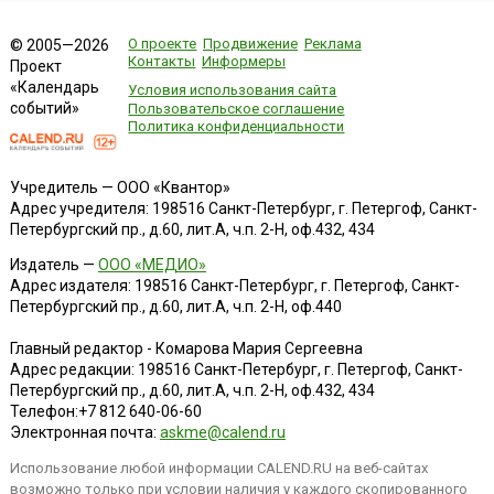
О проекте
Продвижение
Реклама
© 2005—2026
Контакты
Информеры
Проект
«Календарь
Условия использования сайта
событий»
Пользовательское соглашение
Политика конфиденциальности
Учредитель — ООО «Квантор»
Адрес учредителя: 198516 Санкт-Петербург, г. Петергоф, Санкт-
Петербургский пр., д.60, лит.А, ч.п. 2-Н, оф.432, 434
Издатель —
ООО «МЕДИО»
Адрес издателя: 198516 Санкт-Петербург, г. Петергоф, Санкт-
Петербургский пр., д.60, лит.А, ч.п. 2-Н, оф.440
Главный редактор - Комарова Мария Сергеевна
Адрес редакции:
198516
Санкт-Петербург, г. Петергоф
,
Санкт-
Петербургский пр., д.60, лит.А, ч.п. 2-Н, оф.432, 434
Телефон:
+7 812 640-06-60
Электронная почта:
askme@calend.ru
Использование любой информации CALEND.RU на веб-сайтах
возможно только при условии наличия у каждого скопированного