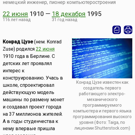
немецкий инженер, пионер компьютеростроения
22 июня
1910
—
18 декабря
1995
116 лет назад
31 год назад
Конрад Цузе
(нем. Konrad
Zuse) родился
22 июня
1910 года в Берлине. С
детских лет проявлял
интерес к
конструированию. Учась в
Конрад Цузе известен как
школе, спроектировал
создатель первого
действующую модель
работающего электро-
машины по размену монет
механического
программируемого
и создавал проект города
компьютера и первого языка
на 37 миллионов жителей.
программирования высокого
А в годы студенчества к
уровня (Фото: Taiga, по
нему впервые пришла
лицензии Shutterstock.com)