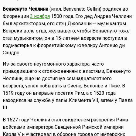
Бенвенуто Челлини
(итал. Benvenuto Cellini) родился во
Флоренции
3 ноября
1500 года. Его дед Андреа Челлини
был архитектором, его отец Джованни – музыкантом.
Вопреки воле отца, желавшего, чтобы Бенвенуто тоже
стал музыкантом, он в 15-летнем возрасте поступил в
подмастерья к флорентийскому ювелиру Антонио ди
Сандро.
Из-за своего неугомонного характера, часто
приводившего к столкновениям с властями, Бенвенуто
Челлини, еще не достигнув семнадцатилетнего
возраста, успел побывать в Сиене, Болонье и Пизе. В
1519 году он впервые посетил Рим, а с 1523 года
находился на службе у папы Климента VII, затем у Павла
III.
В 1527 году Челлини стал свидетелем разорения Рима
войсками императора Священной Римской империи
Карла V и участвовал в обороне города от имперских