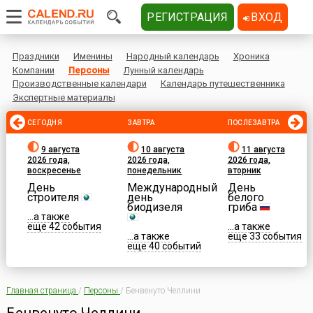
РЕГИСТРАЦИЯ
ВХОД
Праздники
Именины
Народный календарь
Хроника
Компании
Персоны
Лунный календарь
Производственные календари
Календарь путешественника
Экспертные материалы
СЕГОДНЯ
ЗАВТРА
ПОСЛЕЗАВТРА
9 августа
10 августа
11 августа
2026 года,
2026 года,
2026 года,
воскресенье
понедельник
вторник
День
Международный
День
строителя
день
белого
биодизеля
гриба
...а также
еще 42 события
...а также
...а также
еще 33 события
еще 40 событий
Главная страница
/
Персоны
/
Бенвенуто Челлини