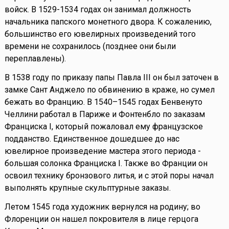
войск. В 1529-1534 годах он занимал должность
начальника папского монетного двора. К сожалению,
большинство его ювелирных произведений того
времени не сохранилось (позднее они были
переплавлены).
В 1538 году по приказу папы Павла III он был заточен в
замке Сант Анджело по обвинению в краже, но сумел
бежать во Францию. В 1540–1545 годах Бенвенуто
Челлини работал в Париже и Фонтенбло по заказам
Франциска I, который пожаловал ему французское
подданство. Единственное дошедшее до нас
ювелирное произведение мастера этого периода -
большая солонка Франциска I. Также во Франции он
освоил технику бронзового литья, и с этой поры начал
выполнять крупные скульптурные заказы.
Летом 1545 года художник вернулся на родину; во
Флоренции он нашел покровителя в лице герцога