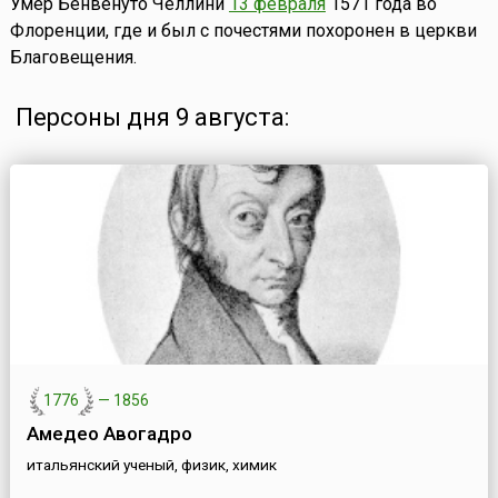
Умер Бенвенуто Челлини
13 февраля
1571 года во
Флоренции, где и был с почестями похоронен в церкви
Благовещения.
Персоны дня 9 августа:
1776
—
1856
Амедео Авогадро
итальянский ученый, физик, химик