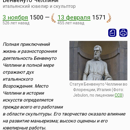
Бенвенуто Челлини
итальянский ювелир и скульптор
3 ноября
1500
—
13 февраля
1571
526 лет назад
455 лет назад
Полная приключений
жизнь и разносторонняя
деятельность Бенвенуто
Челлини в полной мере
отражают дух
итальянского
Статуя Бенвенуто Челлини во
Возрождения. Место
Флоренции, Италия (Фото:
Челлини в истории
Jebulon, по лицензии
CC0
)
искусств определяется
прежде всего его работами
в области скульптуры. Его творчество оказало влияние
на развитие маньеризма; высоко оценены и его
ювелирные работы.