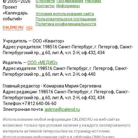
О проекте
Продвижение
Реклама
© 2005—2026
Контакты
Информеры
Проект
«Календарь
Условия использования сайта
событий»
Пользовательское соглашение
Политика конфиденциальности
Учредитель — ООО «Квантор»
Адрес учредителя: 198516 Санкт-Петербург, г. Петергоф, Санкт-
Петербургский пр., д.60, лит.А, ч.п. 2-Н, оф.432, 434
Издатель —
ООО «МЕДИО»
Адрес издателя: 198516 Санкт-Петербург, г. Петергоф, Санкт-
Петербургский пр., д.60, лит.А, ч.п. 2-Н, оф.440
Главный редактор - Комарова Мария Сергеевна
Адрес редакции:
198516
Санкт-Петербург, г. Петергоф
,
Санкт-
Петербургский пр., д.60, лит.А, ч.п. 2-Н, оф.432, 434
Телефон:
+7 812 640-06-60
Электронная почта:
askme@calend.ru
Использование любой информации CALEND.RU на веб-сайтах
возможно только при условии наличия у каждого скопированного
материала активной гиперссылки на страницу-источник.
Использование информации сайта в оффлайн-СМИ (радио,