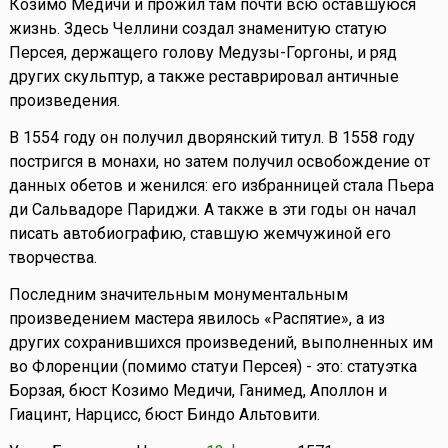
Козимо Медичи и прожил там почти всю оставшуюся
жизнь. Здесь Челлини создал знаменитую статую
Персея, держащего голову Медузы-Горгоны, и ряд
других скульптур, а также реставрировал античные
произведения.
В 1554 году он получил дворянский титул. В 1558 году
постригся в монахи, но затем получил освобождение от
данных обетов и женился: его избранницей стала Пьера
ди Сальвадоре Париджи. А также в эти годы он начал
писать автобиографию, ставшую жемчужиной его
творчества.
Последним значительным монументальным
произведением мастера явилось «Распятие», а из
других сохранившихся произведений, выполненных им
во Флоренции (помимо статуи Персея) - это: статуэтка
Борзая, бюст Козимо Медичи, Ганимед, Аполлон и
Гиацинт, Нарцисс, бюст Биндо Альтовити.