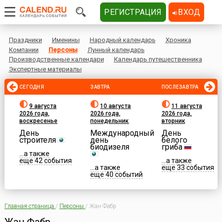
РЕГИСТРАЦИЯ
ВХОД
Праздники
Именины
Народный календарь
Хроника
Компании
Персоны
Лунный календарь
Производственные календари
Календарь путешественника
Экспертные материалы
СЕГОДНЯ
ЗАВТРА
ПОСЛЕЗАВТРА
9 августа
10 августа
11 августа
2026 года,
2026 года,
2026 года,
воскресенье
понедельник
вторник
День
Международный
День
строителя
день
белого
биодизеля
гриба
...а также
еще 42 события
...а также
...а также
еще 33 события
еще 40 событий
Главная страница
/
Персоны
/
Жан Фабр