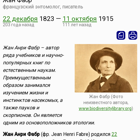
Жан Фабр
французский энтомолог, писатель
22 декабря
1823
—
11 октября
1915
203 года назад
111 лет назад
Жан Анри Фабр – автор
ряда учебников и научно-
популярных книг по
естественным наукам.
Преимущественным
образом занимался
изучением жизни и
Жан Фабр (Фото
инстинктов насекомых, а
неизвестного автора,
также пауков и
www.biodiversitylibrary.org
)
скорпионов. Он является
одним из основоположников этологии.
Жан Анри Фабр
(фр. Jean Henri Fabre) родился
22