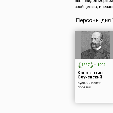
был найден мёртвы
сообщению, внезапн
Персоны дня 7
1837
—
1904
Константин
Случевский
русский поэт и
прозаик