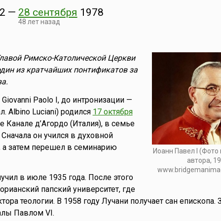
2
—
28 сентября
1978
48 лет назад
Главой Римско-Католической Церкви
 один из кратчайших понтификатов за
а.
 Giovanni Paolo I, до интронизации —
. Albino Luciani) родился
17 октября
е Канале д’Агордо (Италия), в семье
 Сначала он учился в духовной
 а затем перешел в семинарию
Иоанн Павел I (Фото
автора, 19
www.bridgemanima
учил в июле 1935 года. После этого
горианский папский университет, где
тора теологии. В 1958 году Лучани получает сан епископа.
лы Павлом VI.