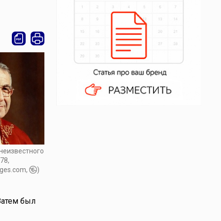
 неизвестного
78,
ges.com,
)
 Затем был