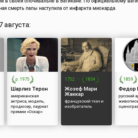
м в своей опочивальне в Ватикане. По официальному ват
ая смерть папы наступила от инфаркта миокарда.
 августа:
р. 1975
1752
—
1834
1859
Шарлиз Терон
Жозеф Мари
Федор 
Жаккар
американская
русский а
актриса, модель,
французский ткач и
живописе
продюсер, лауреат
изобретатель
сценогра
премии «Оскар»