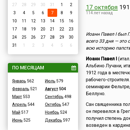
27
28
29
30
31
1
2
17 октября
191
3
4
5
6
7
8
9
114 лет назад
10
11
12
13
14
15
16
17
18
19
20
21
22
23
Иоанн Павел I был 
24
25
26
27
28
29
30
всего 33 дня — это
31
1
2
3
4
5
6
всю историю папств
Иоанн Павел I
(итал.
Альбино Лучани, итал
ПО МЕСЯЦАМ
1912 года в местечк
рабочего-строителя.
Январь
562
Июль
579
семинарии Фельтре,
Февраль
521
Август
504
Беллуно.
Март
553
Сентябрь
498
Сан священника пол
Апрель
544
Октябрь
547
он перевелся в Гре
Май
517
Ноябрь
524
получил степень док
Июнь
525
Декабрь
597
возведен в кардина