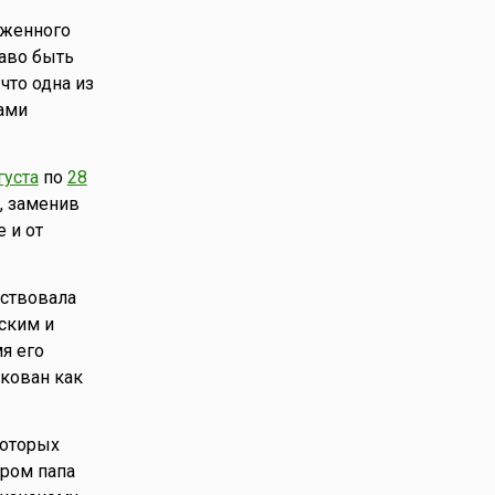
оженного
аво быть
что одна из
ами
густа
по
28
, заменив
 и от
аствовала
ским и
я его
кован как
которых
тром папа