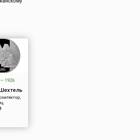
иканскому
—
1926
Шехтель
рхитектор,
ц,
ф