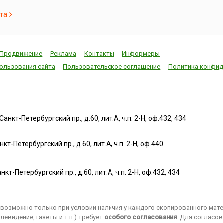
ста
Продвижение
Реклама
Контакты
Информеры
ользования сайта
Пользовательское соглашение
Политика конфид
нкт-Петербургский пр., д.60, лит.А, ч.п. 2-Н, оф.432, 434
т-Петербургский пр., д.60, лит.А, ч.п. 2-Н, оф.440
нкт-Петербургский пр., д.60, лит.А, ч.п. 2-Н, оф.432, 434
возможно только при условии наличия у каждого скопированного матер
евидение, газеты и т.п.) требует
особого согласования
. Для согласо