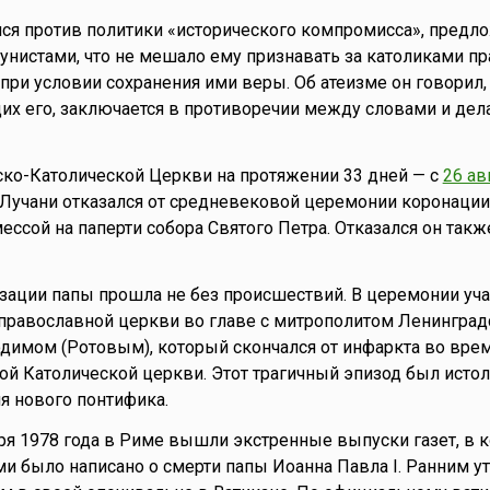
ся против политики «исторического компромисса», предл
нистами, что не мешало ему признавать за католиками пр
при условии сохранения ими веры. Об атеизме он говорил, 
х его, заключается в противоречии между словами и дел
ко-Католической Церкви на протяжении 33 дней — с
26 ав
 Лучани отказался от средневековой церемонии коронации
ссой на паперти собора Святого Петра. Отказался он также
зации папы прошла не без происшествий. В церемонии уч
православной церкви во главе с митрополитом Ленинград
имом (Ротовым), который скончался от инфаркта во врем
й Католической церкви. Этот трагичный эпизод был истол
я нового понтифика.
бря 1978 года в Риме вышли экстренные выпуски газет, в 
 было написано о смерти папы Иоанна Павла I. Ранним у