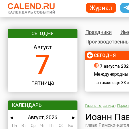
Журнал
Праздники
Им
СЕГОДНЯ
Производственны
Август
7
СЕГОДНЯ
7 августа 202
Международный
пятница
...а также еще 33
КАЛЕНДАРЬ
Главная страница
/
Персо
Иоанн Пав
Август, 2026
◀
▶
глава Римско-катол
Пн
Вт
Ср
Чт
Пт
Сб
Вс