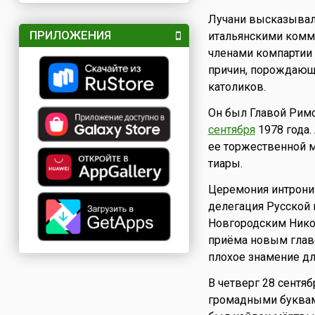
Лучани высказывал
ПРИЛОЖЕНИЯ
итальянскими комму
членами компартии 
причин, порождающи
католиков.
Он был Главой Римс
сентября
1978 года.
ее торжественной ме
тиары.
Церемония интрони
делегация Русской 
Новгородским Никод
приёма новым главо
плохое знамение дл
В четверг 28 сентя
громадными буквами