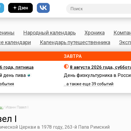
енины
Народный календарь
Хроника
Компа
е календари
Календарь путешественника
Эксп
ЗАВТРА
6 года, пятница
8 августа 2026 года, суббот
 день пива
День физкультурника в Росси
 события
...а также еще 39 событий
ны
/
Иоанн Павел I
ел I
ической Церкви в 1978 году, 263-й Папа Римский