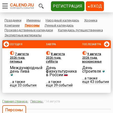
РЕГИСТРАЦИЯ
ВХОД
Праздники
Именины
Народный календарь
Хроника
Компании
Персоны
Лунный календарь
Производственные календари
Календарь путешественника
Экспертные материалы
СЕГОДНЯ
ЗАВТРА
ПОСЛЕЗАВТРА
7 августа
8 августа
9 августа
2026 года,
2026 года,
2026 года,
пятница
суббота
воскресенье
Международный
День
День
день пива
физкультурника
строителя
в России
...а также
...а также
...а также
еще 43 события
еще 33 события
еще 39 событий
Главная страница
/
Персоны
/
14 августа
Персоны