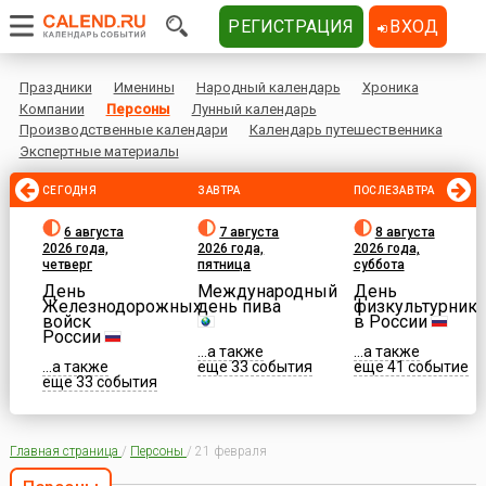
РЕГИСТРАЦИЯ
ВХОД
Праздники
Именины
Народный календарь
Хроника
Компании
Персоны
Лунный календарь
Производственные календари
Календарь путешественника
Экспертные материалы
СЕГОДНЯ
ЗАВТРА
ПОСЛЕЗАВТРА
6 августа
7 августа
8 августа
2026 года,
2026 года,
2026 года,
четверг
пятница
суббота
День
Международный
День
Железнодорожных
день пива
физкультурника
войск
в России
России
...а также
...а также
...а также
еще 33 события
еще 41 событие
еще 33 события
Главная страница
/
Персоны
/
21 февраля