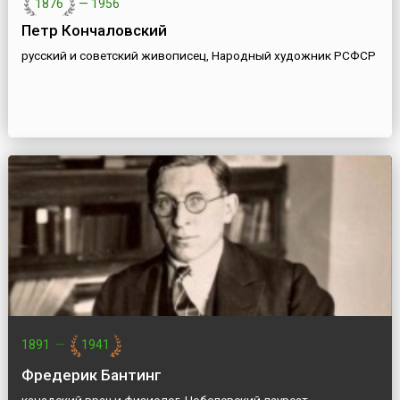
1876
—
1956
Петр Кончаловский
русский и советский живописец, Народный художник РСФСР
1891
—
1941
Фредерик Бантинг