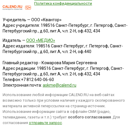
Политика конфиденциальности
Учредитель — ООО «Квантор»
Адрес учредителя: 198516 Санкт-Петербург, г. Петергоф, Санкт-
Петербургский пр., д.60, лит.А, ч.п. 2-Н, оф.432, 434
Издатель —
ООО «МЕДИО»
Адрес издателя: 198516 Санкт-Петербург, г. Петергоф, Санкт-
Петербургский пр., д.60, лит.А, ч.п. 2-Н, оф.440
Главный редактор - Комарова Мария Сергеевна
Адрес редакции:
198516
Санкт-Петербург, г. Петергоф
,
Санкт-
Петербургский пр., д.60, лит.А, ч.п. 2-Н, оф.432, 434
Телефон:
+7 812 640-06-60
Электронная почта:
askme@calend.ru
Использование любой информации CALEND.RU на веб-сайтах
возможно только при условии наличия у каждого скопированного
материала активной гиперссылки на страницу-источник.
Использование информации сайта в оффлайн-СМИ (радио,
телевидение, газеты и т.п.) требует
особого согласования
. Для
согласования
отправьте запрос
.