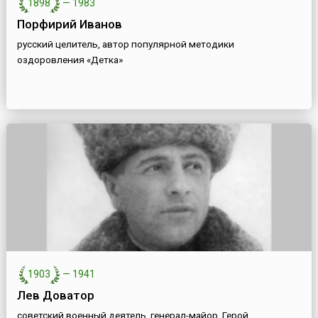
1898
—
1983
Порфирий Иванов
русский целитель, автор популярной методики
оздоровления «Детка»
1903
—
1941
Лев Доватор
советский военный деятель, генерал-майор, Герой