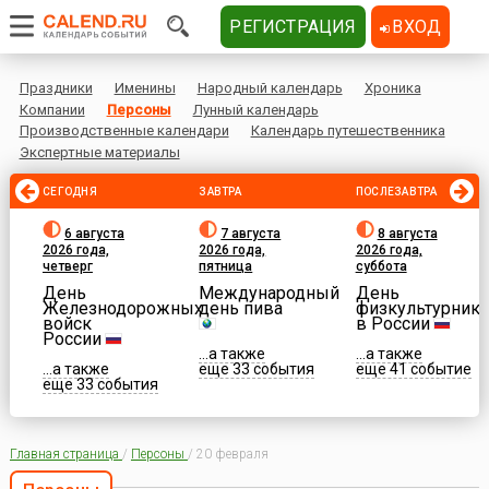
РЕГИСТРАЦИЯ
ВХОД
Праздники
Именины
Народный календарь
Хроника
Компании
Персоны
Лунный календарь
Производственные календари
Календарь путешественника
Экспертные материалы
СЕГОДНЯ
ЗАВТРА
ПОСЛЕЗАВТРА
6 августа
7 августа
8 августа
2026 года,
2026 года,
2026 года,
четверг
пятница
суббота
День
Международный
День
Железнодорожных
день пива
физкультурника
войск
в России
России
...а также
...а также
...а также
еще 33 события
еще 41 событие
еще 33 события
Главная страница
/
Персоны
/
20 февраля