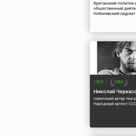
британский политик 
общественный деяте
Нобелевский лауреат
1903
—
1966
Николай Черкас
советский актер театр
Народный артист СС