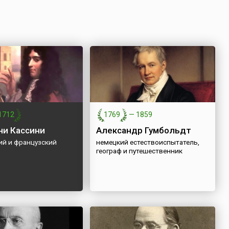
1712
1769
—
1859
и Кассини
Александр Гумбольдт
ий и французский
немецкий естествоиспытатель,
географ и путешественник