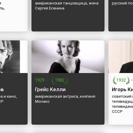
и
американская танцовщица, жена
русский по
ль,
Сергея Есенина
1929
—
1982
1932
ов
Грейс Келли
Игорь К
а и кино,
американская актриса, княгиня
советский
СР
Монако
телеведущ
телевиден
СССР