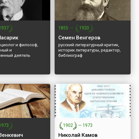
1937
1855
—
1920
асарик
Семен Венгеров
оциолог и философ,
русский литературный критик,
ный и
историк литературы, редактор,
венный деятель
библиограф
1973
1902
—
1973
Зенкевич
Николай Камов