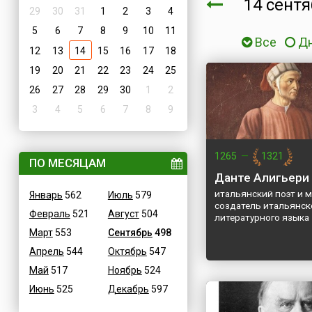
14 сент
29
30
31
1
2
3
4
5
6
7
8
9
10
11
Все
Д
12
13
14
15
16
17
18
19
20
21
22
23
24
25
26
27
28
29
30
1
2
3
4
5
6
7
8
9
1265
—
1321
ПО МЕСЯЦАМ
Данте Алигьери
итальянский поэт и 
Январь
562
Июль
579
создатель итальянск
Февраль
521
Август
504
литературного языка
Март
553
Сентябрь
498
Апрель
544
Октябрь
547
Май
517
Ноябрь
524
Июнь
525
Декабрь
597