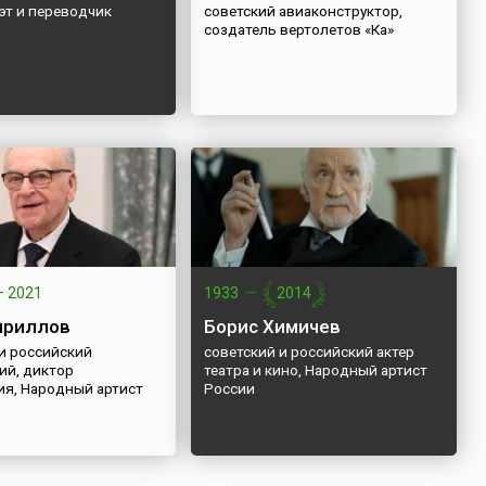
эт и переводчик
советский авиаконструктор,
создатель вертолетов «Ка»
—
2021
1933
—
2014
ириллов
Борис Химичев
 и российский
советский и российский актер
ий, диктор
театра и кино, Народный артист
ия, Народный артист
России