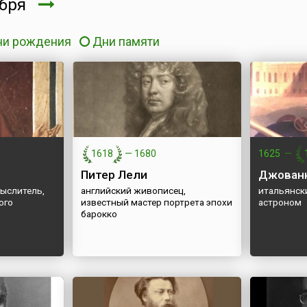
ября
ни рождения
Дни памяти
1618
—
1680
1625
—
Питер Лели
Джованн
мыслитель,
английский живописец,
итальянск
ого
известный мастер портрета эпохи
астроном
барокко