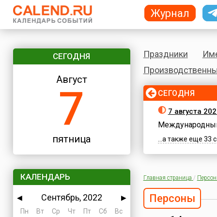
Журнал
Праздники
Им
СЕГОДНЯ
Производственны
Август
7
СЕГОДНЯ
7 августа 202
Международный
пятница
...а также еще 33
КАЛЕНДАРЬ
Главная страница
/
Персо
Сентябрь, 2022
Персоны
◀
▶
Пн
Вт
Ср
Чт
Пт
Сб
Вс