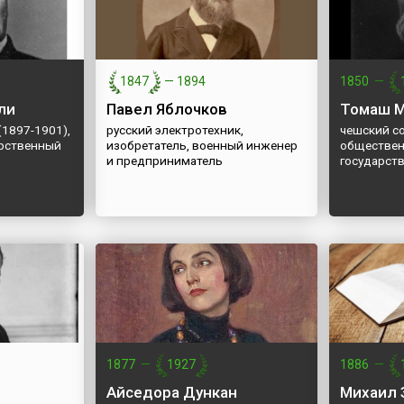
1847
—
1894
1850
—
ли
Павел Яблочков
Томаш М
(1897-1901),
русский электротехник,
чешский с
арственный
изобретатель, военный инженер
обществен
и предприниматель
государст
1877
—
1927
1886
—
Айседора Дункан
Михаил 