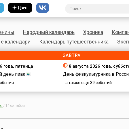
енины
Народный календарь
Хроника
Компа
е календари
Календарь путешественника
Эксп
ЗАВТРА
6 года, пятница
8 августа 2026 года, суббот
 день пива
День физкультурника в Росси
 события
...а также еще 39 событий
ны
/
14 сентября